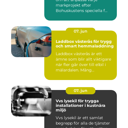
markprojekt efter
Bohuskustens speciella f...
07. jun
Laddbox västerås för trygg
och smart hemmaladdning
Laddbox västerås är ett
ämne som blir allt viktigare
när fler går över till elbil i
mälardalen. Mång...
07. jun
Vvs lysekil för trygga
installationer i kustnära
miljö
Vvs lysekil är ett samlat
begrepp för alla de tjänster