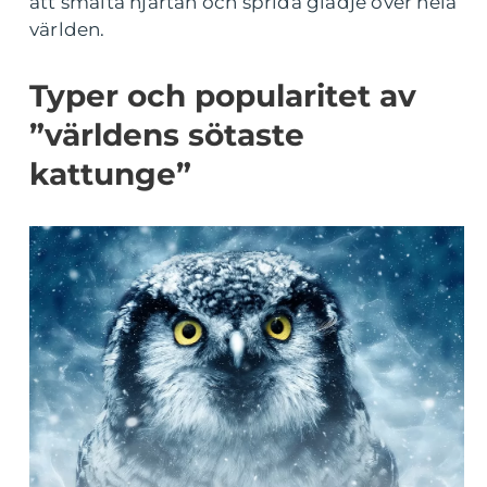
att smälta hjärtan och sprida glädje över hela
världen.
Typer och popularitet av
”världens sötaste
kattunge”