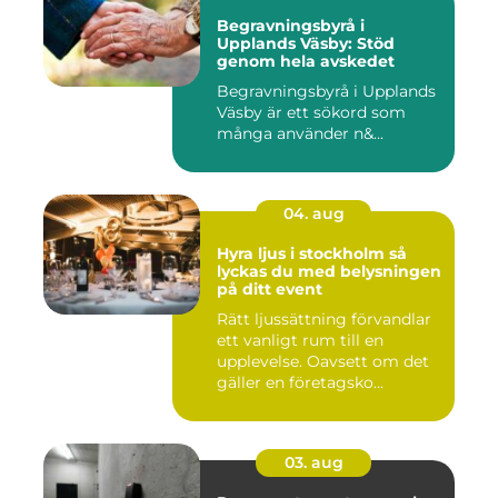
Begravningsbyrå i
Upplands Väsby: Stöd
genom hela avskedet
Begravningsbyrå i Upplands
Väsby är ett sökord som
många använder n&...
04. aug
Hyra ljus i stockholm så
lyckas du med belysningen
på ditt event
Rätt ljussättning förvandlar
ett vanligt rum till en
upplevelse. Oavsett om det
gäller en företagsko...
03. aug