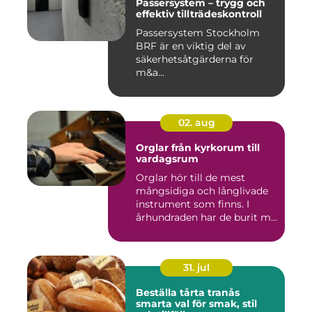
Passersystem – trygg och
effektiv tillträdeskontroll
Passersystem Stockholm
BRF är en viktig del av
säkerhetsåtgärderna för
m&a...
02. aug
Orglar från kyrkorum till
vardagsrum
Orglar hör till de mest
mångsidiga och långlivade
instrument som finns. I
århundraden har de burit m...
31. jul
Beställa tårta tranås
smarta val för smak, stil