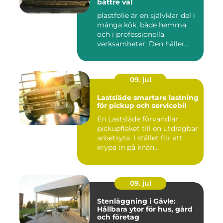
bättre val
plastfolie är en självklar del i
många kök, både hemma
och i professionella
verksamheter. Den håller...
09. jul
Lastsläde smartare lastning
för pickup och servicebil
En Lastsläde förvandlar
pickupflaket till en utdragbar
arbetsyta. I stället för att
krypa in på knän...
09. jul
Stenläggning i Gävle:
Hållbara ytor för hus, gård
och företag