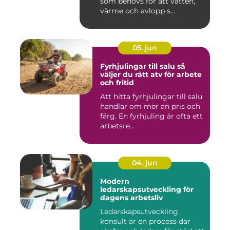
som behövs för att vatten,
värme och avlopp s...
05. jun
Fyrhjulingar till salu så
väljer du rätt atv för arbete
och fritid
Att hitta fyrhjulingar till salu
handlar om mer än pris och
färg. En fyrhjuling är ofta ett
arbetsre...
04. jun
Modern
ledarskapsutveckling för
dagens arbetsliv
Ledarskapsutveckling
konsult är en process där