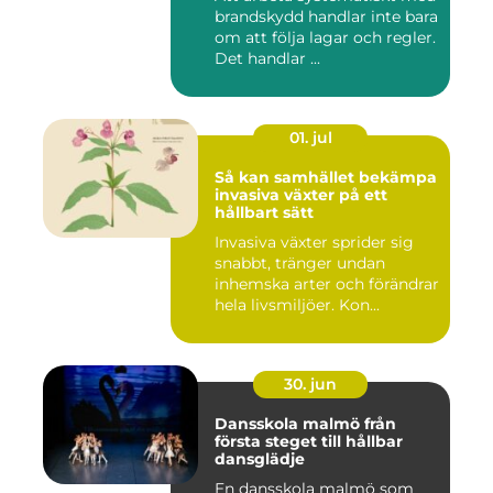
brandskydd handlar inte bara
om att följa lagar och regler.
Det handlar ...
01. jul
Så kan samhället bekämpa
invasiva växter på ett
hållbart sätt
Invasiva växter sprider sig
snabbt, tränger undan
inhemska arter och förändrar
hela livsmiljöer. Kon...
30. jun
Dansskola malmö från
första steget till hållbar
dansglädje
En dansskola malmö som