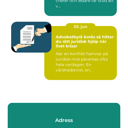
chefer och ledare får stöd att
v...
03. jun
Advokatbyrå borås så hittar
du rätt juridisk hjälp när
livet krisar
När en konflikt hamnar på
juridisk nivå påverkas ofta
hela vardagen. En
vårdnadstvist, en
brottsmiss...
Adress