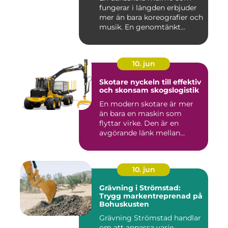
fungerar i längden erbjuder
mer än bara koreografier och
musik. En genomtänkt...
10. jun
Skotare nyckeln till effektiv
och skonsam skogslogistik
En modern skotare är mer
än bara en maskin som
flyttar virke. Den är en
avgörande länk mellan
avverk...
10. jun
Grävning i Strömstad:
Trygg markentreprenad på
Bohuskusten
Grävning Strömstad handlar
om att anpassa varje