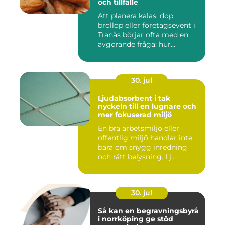
och tillfälle
Att planera kalas, dop,
bröllop eller företagsevent i
Tranås börjar ofta med en
avgörande fråga: hur...
30. jul
Ljudabsorbent i tak
nyckeln till en lugnare och
mer fokuserad miljö
En bra arbetsmiljö eller
offentlig miljö handlar inte
bara om snygg inredning
och rätt belysning. Lj...
30. jul
Så kan en begravningsbyrå
i norrköping ge stöd