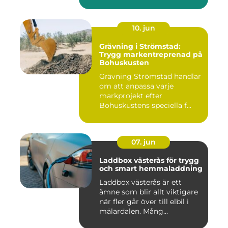
avverk...
10. jun
Grävning i Strömstad:
Trygg markentreprenad på
Bohuskusten
Grävning Strömstad handlar
om att anpassa varje
markprojekt efter
Bohuskustens speciella f...
07. jun
Laddbox västerås för trygg
och smart hemmaladdning
Laddbox västerås är ett
ämne som blir allt viktigare
när fler går över till elbil i
mälardalen. Mång...