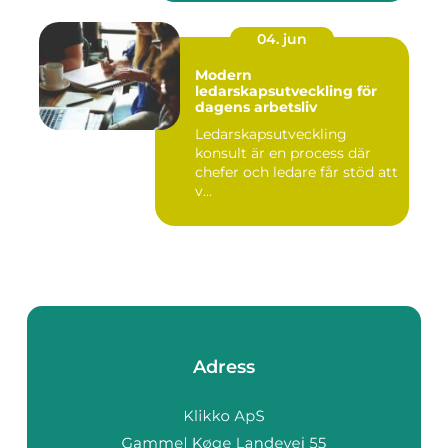
04. jun
Modern
ledarskapsutveckling för
dagens arbetsliv
Ledarskapsutveckling
konsult är en process där
chefer och ledare får stöd att
v...
Adress