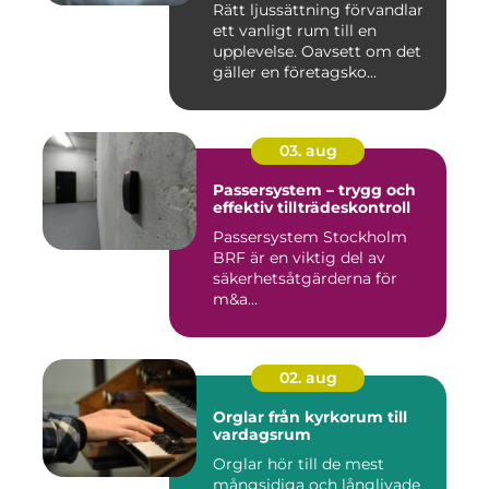
Rätt ljussättning förvandlar
ett vanligt rum till en
upplevelse. Oavsett om det
gäller en företagsko...
03. aug
Passersystem – trygg och
effektiv tillträdeskontroll
Passersystem Stockholm
BRF är en viktig del av
säkerhetsåtgärderna för
m&a...
02. aug
Orglar från kyrkorum till
vardagsrum
Orglar hör till de mest
mångsidiga och långlivade