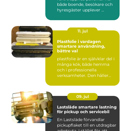
både boende, besökare och
hyresgäster upplever ...
11. jul
Plastfolie i vardagen
smartare användning,
bättre val
plastfolie är en självklar del i
många kök, både hemma
och i professionella
verksamheter. Den håller...
09. jul
Lastsläde smartare lastning
för pickup och servicebil
En Lastsläde förvandlar
pickupflaket till en utdragbar
arbetsyta. I stället för att