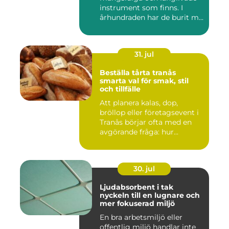
instrument som finns. I
århundraden har de burit m...
31. jul
Beställa tårta tranås
smarta val för smak, stil
och tillfälle
Att planera kalas, dop,
bröllop eller företagsevent i
Tranås börjar ofta med en
avgörande fråga: hur...
30. jul
Ljudabsorbent i tak
nyckeln till en lugnare och
mer fokuserad miljö
En bra arbetsmiljö eller
offentlig miljö handlar inte