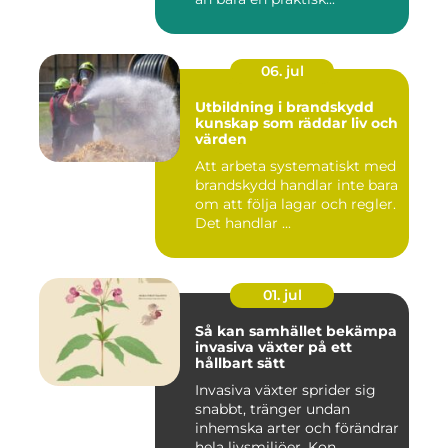
06. jul
Utbildning i brandskydd
kunskap som räddar liv och
värden
Att arbeta systematiskt med
brandskydd handlar inte bara
om att följa lagar och regler.
Det handlar ...
01. jul
Så kan samhället bekämpa
invasiva växter på ett
hållbart sätt
Invasiva växter sprider sig
snabbt, tränger undan
inhemska arter och förändrar
hela livsmiljöer. Kon...