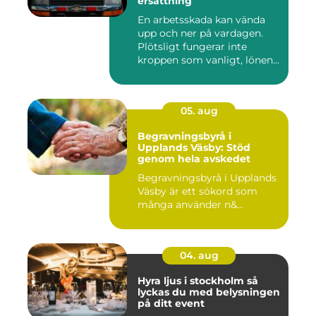
ersättning
En arbetsskada kan vända
upp och ner på vardagen.
Plötsligt fungerar inte
kroppen som vanligt, lönen...
05. aug
Begravningsbyrå i
Upplands Väsby: Stöd
genom hela avskedet
Begravningsbyrå i Upplands
Väsby är ett sökord som
många använder n&...
04. aug
Hyra ljus i stockholm så
lyckas du med belysningen
på ditt event