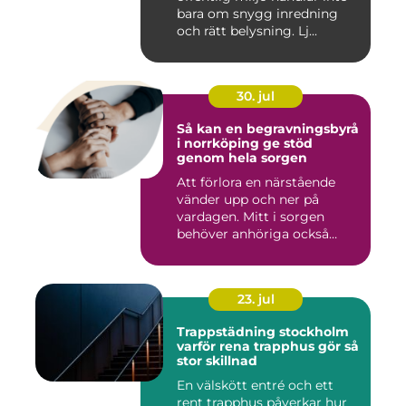
bara om snygg inredning
och rätt belysning. Lj...
30. jul
Så kan en begravningsbyrå
i norrköping ge stöd
genom hela sorgen
Att förlora en närstående
vänder upp och ner på
vardagen. Mitt i sorgen
behöver anhöriga också
fatta...
23. jul
Trappstädning stockholm
varför rena trapphus gör så
stor skillnad
En välskött entré och ett
rent trapphus påverkar hur