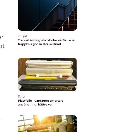
er
23. jul
Trappstädning stockholm varför rena
trapphus gör så stor skillnad
ot
11. jul
Plastfolie i vardagen smartare
användning, bättre val
e