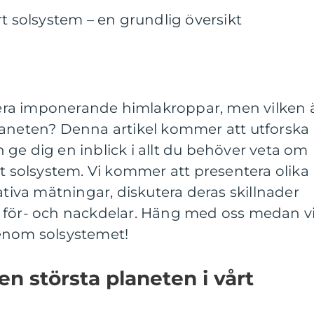
rt solsystem – en grundlig översikt
flera imponerande himlakroppar, men vilken 
laneten? Denna artikel kommer att utforska
ge dig en inblick i allt du behöver veta om
rt solsystem. Vi kommer att presentera olika
ativa mätningar, diskutera deras skillnader
 för- och nackdelar. Häng med oss medan v
enom solsystemet!
n största planeten i vårt