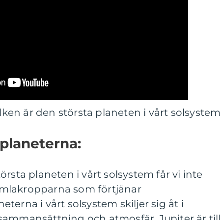
ilken är den största planeten i vårt solsystem
 planeterna:
rsta planeten i vårt solsystem får vi inte
mlakropparna som förtjänar
erna i vårt solsystem skiljer sig åt i
sammansättning och atmosfär. Jupiter är til