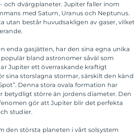
s- och dvärgplaneter. Jupiter faller inom
lsammans med Saturn, Uranus och Neptunus.
ta utan består huvudsakligen av gaser, vilke
erande.
 den enda gasjätten, har den sina egna unika
populär bland astronomer såväl som
har Jupiter ett överraskande kraftigt
r sina storslagna stormar, särskilt den kän
Spot”. Denna stora ovala formation har
är betydligt större än jordens diameter. Den
enomen gör att Jupiter blir det perfekta
ch studier.
 den största planeten i vårt solsystem