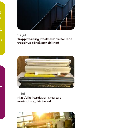
s
,
p,
23. jul
Trappstädning stockholm varför rena
ås
trapphus gör så stor skillnad
..
11. jul
Plastfolie i vardagen smartare
användning, bättre val
..