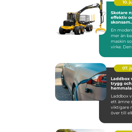
10. 
Skotare nyckeln till
effektiv o
skonsam
skogslogi
En modern
mer än ba
maskin so
virke. Den
avgörande
mellan avv
07. 
Laddbox v
trygg och
hemmala
Laddbox v
ett ämne s
viktigare n
över till elb
mälardalen