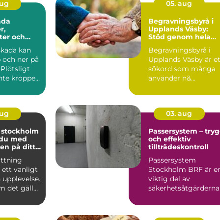
aug
05. aug
ada
Begravningsbyrå i
r,
Upplands Väsby:
ter och
Stöd genom hela
 ersättning
avskedet
skada kan
Begravningsbyrå i
 och ner på
Upplands Väsby är et
Plötsligt
sökord som många
inte kroppen
använder n&...
t, lönen...
aug
03. aug
i stockholm
Passersystem – try
 du med
och effektiv
en på ditt
tillträdeskontroll
ättning
Passersystem
 ett vanligt
Stockholm BRF är e
n upplevelse.
viktig del av
m det gäller
säkerhetsåtgärderna
sko...
för m&a...