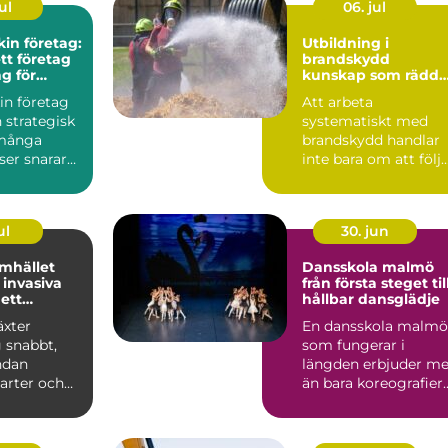
ul
06. jul
in företag:
Utbildning i
ett företag
brandskydd
ng för
kunskap som rädda
tsen
liv och värden
in företag
Att arbeta
n strategisk
systematiskt med
 många
brandskydd handlar
ser snarare
inte bara om att följ
praktisk...
lagar och regler. Det
handlar ...
ul
30. jun
mhället
Dansskola malmö
invasiva
från första steget til
 ett
hållbar dansglädje
ätt
äxter
En dansskola malmö
g snabbt,
som fungerar i
ndan
längden erbjuder me
arter och
än bara koreografier
hela
och musik. En
. Kon...
genomtänkt...