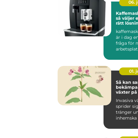
06. j
Kaffemask
så väljer 
rätt lösni
arbetspla
kaffemask
är i dag e
fråga för
arbetsplat
än bara en 
01. j
Så kan sa
bekämpa 
växter på
hållbart s
Invasiva v
sprider si
tränger u
inhemska 
förändrar 
livsmiljöer