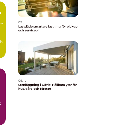
n
09. jul
Lastsläde smartare lastning för pickup
och servicebil
ch
09. jul
Stenläggning i Gävle: Hållbara ytor för
hus, gård och företag
t