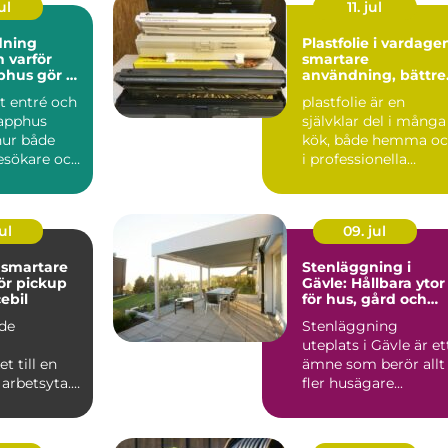
ul
11. jul
dning
Plastfolie i vardage
ör
smartare
phus gör så
användning, bättre
nad
val
t entré och
plastfolie är en
rapphus
självklar del i många
hur både
kök, både hemma o
esökare och
i professionella
er upplever
verksamheter. Den
håller...
ul
09. jul
e
Stenläggning i
för pickup
Gävle: Hållbara ytor
ebil
för hus, gård och
företag
äde
Stenläggning
uteplats i Gävle är et
t till en
ämne som berör allt
arbetsyta. I
fler husägare...
 att krypa in