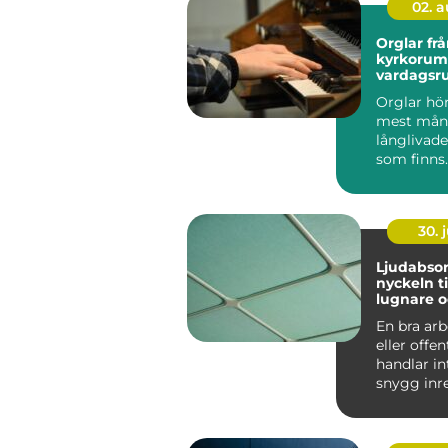
02. 
Orglar från
kyrkorum 
vardagsr
Orglar hör 
mest mån
långlivad
som finns.
århundrad
burit m...
30. j
Ljudabsor
nyckeln ti
lugnare 
fokuserad
En bra arb
eller offen
handlar i
snygg inr
rätt belysni