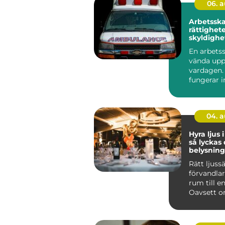
06. 
Arbetssk
rättighete
skyldighe
vägen till
En arbets
vända upp
vardagen. 
fungerar 
som vanlig
04. 
Hyra ljus 
så lyckas
belysning
event
Rätt ljuss
förvandlar
rum till e
Oavsett o
en företag