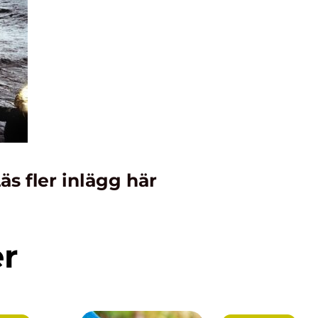
äs fler inlägg här
er