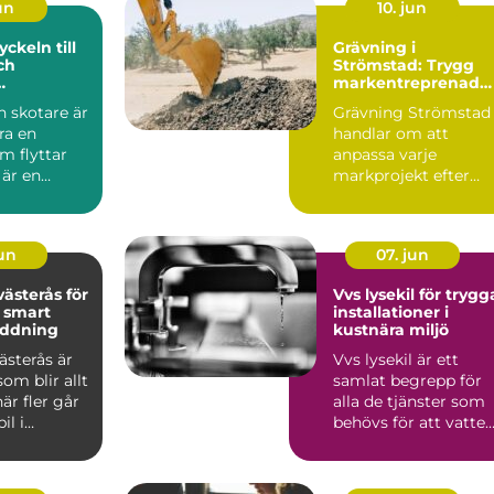
jun
10. jun
Grävning i
ch
Strömstad: Trygg
markentreprenad
stik
på Bohuskusten
 skotare är
Grävning Strömstad
ra en
handlar om att
m flyttar
anpassa varje
 är en
markprojekt efter
 länk
Bohuskustens
erk...
speciella f...
jun
07. jun
ästerås för
Vvs lysekil för trygg
 smart
installationer i
ddning
kustnära miljö
ästerås är
Vvs lysekil är ett
om blir allt
samlat begrepp för
är fler går
alla de tjänster som
il i
behövs för att vatten
. Mång...
värme och avlopp s...