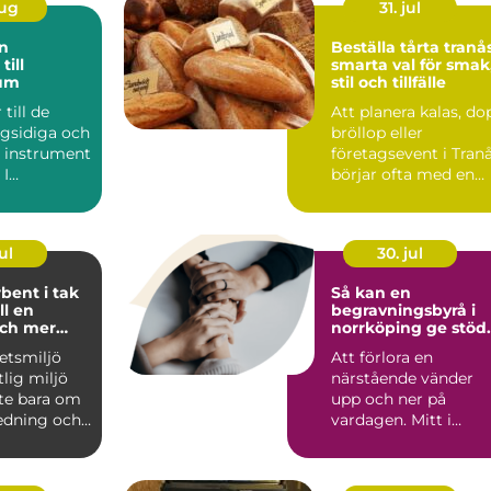
aug
31. jul
Beställa tårta tranå
till
smarta val för smak
um
stil och tillfälle
till de
Att planera kalas, do
gsidiga och
bröllop eller
e instrument
företagsevent i Tran
 I
börjar ofta med en
en har de
avgörande fråga: hur.
ul
30. jul
bent i tak
Så kan en
ll en
begravningsbyrå i
och mer
norrköping ge stöd
 miljö
genom hela sorgen
etsmiljö
Att förlora en
tlig miljö
närstående vänder
nte bara om
upp och ner på
edning och
vardagen. Mitt i
ng. Lj...
sorgen behöver
anhöriga också fatta.