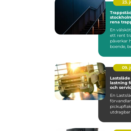
23. j
Trappstä
stockholm varf
rena trap
stor skill
En välsköt
ett rent t
påverkar 
boende, b
hyresgäst
...
09. j
Lastsläde smartar
lastning 
och servic
En Lastsl
förvandlar
pickupflake
utdragbar 
stället för
på knän...