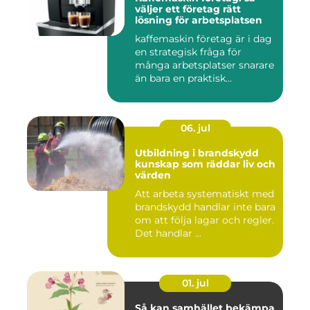
väljer ett företag rätt
lösning för arbetsplatsen
kaffemaskin företag är i dag
en strategisk fråga för
många arbetsplatser snarare
än bara en praktisk...
06. jul
Utbildning i brandskydd
kunskap som räddar liv och
värden
Att arbeta systematiskt med
brandskydd handlar inte bara
om att följa lagar och regler.
Det handlar ...
01. jul
Så kan samhället bekämpa