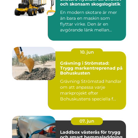
och skonsam skogslogistik
En modern skotare är mer
än bara en maskin som
flyttar virke. Den är en
avgörande länk mellan
avverk...
10. jun
Grävning i Strömstad:
Trygg markentreprenad på
Bohuskusten
Grävning Strömstad handlar
om att anpassa varje
markprojekt efter
Bohuskustens speciella f...
07. jun
Laddbox västerås för trygg
och smart hemmaladdning