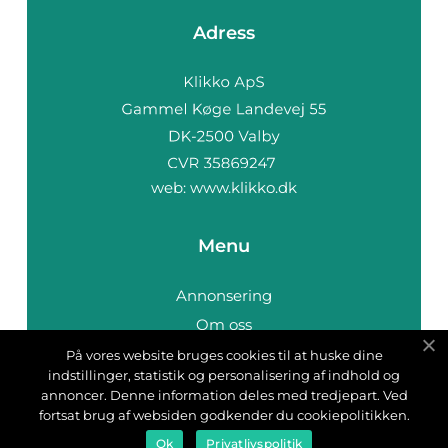
Adress
web:
www.klikko.dk
Menu
Annonsering
Om oss
Cookies
På vores website bruges cookies til at huske dine
indstillinger, statistik og personalisering af indhold og
Kontakta oss
annoncer. Denne information deles med tredjepart. Ved
Sitemap
fortsat brug af websiden godkender du cookiepolitikken.
Ok
Privatlivspolitik