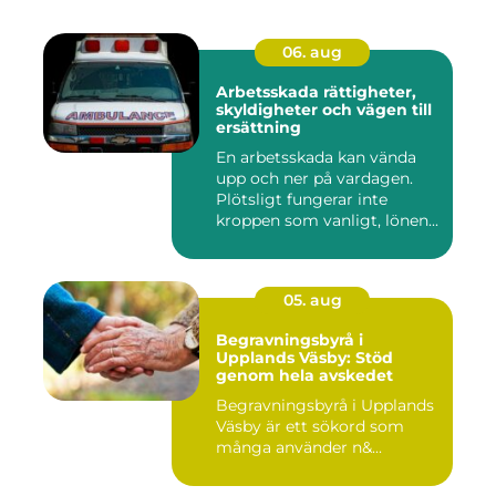
06. aug
Arbetsskada rättigheter,
skyldigheter och vägen till
ersättning
En arbetsskada kan vända
upp och ner på vardagen.
Plötsligt fungerar inte
kroppen som vanligt, lönen...
05. aug
Begravningsbyrå i
Upplands Väsby: Stöd
genom hela avskedet
Begravningsbyrå i Upplands
Väsby är ett sökord som
många använder n&...