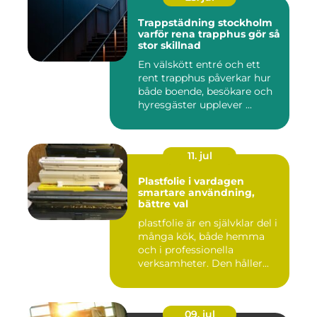
Trappstädning stockholm
varför rena trapphus gör så
stor skillnad
En välskött entré och ett
rent trapphus påverkar hur
både boende, besökare och
hyresgäster upplever ...
11. jul
Plastfolie i vardagen
smartare användning,
bättre val
plastfolie är en självklar del i
många kök, både hemma
och i professionella
verksamheter. Den håller...
09. jul