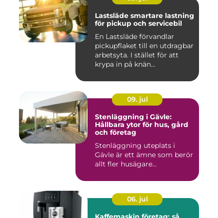
Lastsläde smartare lastning
för pickup och servicebil
En Lastsläde förvandlar
pickupflaket till en utdragbar
arbetsyta. I stället för att
krypa in på knän...
09. jul
Stenläggning i Gävle:
Hållbara ytor för hus, gård
och företag
Stenläggning uteplats i
Gävle är ett ämne som berör
allt fler husägare...
06. jul
Kaffemaskin företag: så