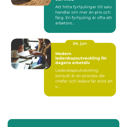
Att hitta fyrhjulingar till salu
handlar om mer än pris och
färg. En fyrhjuling är ofta ett
arbetsre...
04. jun
Modern
ledarskapsutveckling för
dagens arbetsliv
Ledarskapsutveckling
konsult är en process där
chefer och ledare får stöd att
v...