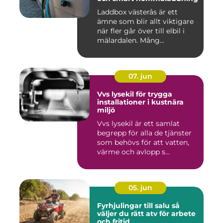
Laddbox västerås är ett
ämne som blir allt viktigare
när fler går över till elbil i
mälardalen. Mång...
07. jun
Vvs lysekil för trygga
installationer i kustnära
miljö
Vvs lysekil är ett samlat
begrepp för alla de tjänster
som behövs för att vatten,
värme och avlopp s...
05. jun
Fyrhjulingar till salu så
väljer du rätt atv för arbete
och fritid