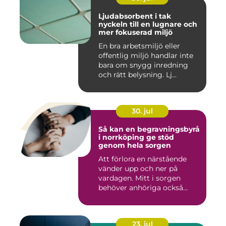
Ljudabsorbent i tak
nyckeln till en lugnare och
mer fokuserad miljö
En bra arbetsmiljö eller
offentlig miljö handlar inte
bara om snygg inredning
och rätt belysning. Lj...
30. jul
Så kan en begravningsbyrå
i norrköping ge stöd
genom hela sorgen
Att förlora en närstående
vänder upp och ner på
vardagen. Mitt i sorgen
behöver anhöriga också
fatta...
23. jul