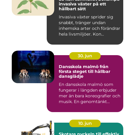
invasiva växter på ett
hållbart sätt
Invasiva växter sprider sig
snabbt, tränger undan
inhemska arter och förändrar
hela livsmiljöer. Kon...
30. jun
Dansskola malmö från
första steget till hållbar
dansglädje
En dansskola malmö som
fungerar i längden erbjuder
mer än bara koreografier och
musik. En genomtänkt...
10. jun
Skotare nyckeln till effektiv