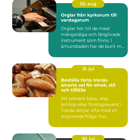
02. aug
Orglar från kyrkorum till
vardagsrum
Orglar hör till de mest
mångsidiga och långlivade
instrument som finns. I
århundraden har de burit m...
31. jul
Beställa tårta tranås
smarta val för smak, stil
och tillfälle
Att planera kalas, dop,
bröllop eller företagsevent i
Tranås börjar ofta med en
avgörande fråga: hur...
30. jul