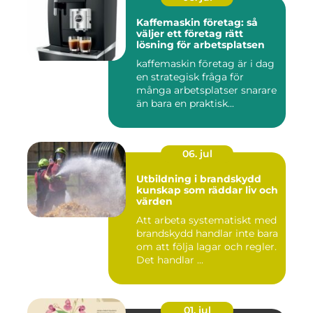
Kaffemaskin företag: så
väljer ett företag rätt
lösning för arbetsplatsen
kaffemaskin företag är i dag
en strategisk fråga för
många arbetsplatser snarare
än bara en praktisk...
06. jul
Utbildning i brandskydd
kunskap som räddar liv och
värden
Att arbeta systematiskt med
brandskydd handlar inte bara
om att följa lagar och regler.
Det handlar ...
01. jul