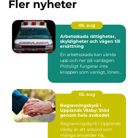
Fler nyheter
06. aug
Arbetsskada rättigheter,
skyldigheter och vägen till
ersättning
En arbetsskada kan vända
upp och ner på vardagen.
Plötsligt fungerar inte
kroppen som vanligt, lönen...
05. aug
Begravningsbyrå i
Upplands Väsby: Stöd
genom hela avskedet
Begravningsbyrå i Upplands
Väsby är ett sökord som
många använder n&...