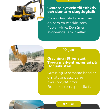
Skotare nyckeln till effektiv
och skonsam skogslogistik
En modern skotare är mer
än bara en maskin som
flyttar virke. Den är en
avgörande länk mellan
avverk...
10. jun
Grävning i Strömstad:
Trygg markentreprenad på
Bohuskusten
Grävning Strömstad handlar
om att anpassa varje
markprojekt efter
Bohuskustens speciella f...
07. jun