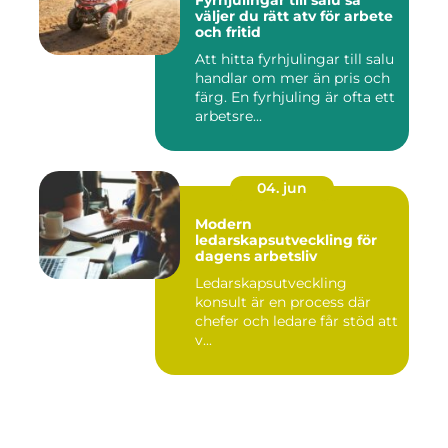
Fyrhjulingar till salu så
väljer du rätt atv för arbete
och fritid
Att hitta fyrhjulingar till salu
handlar om mer än pris och
färg. En fyrhjuling är ofta ett
arbetsre...
04. jun
Modern
ledarskapsutveckling för
dagens arbetsliv
Ledarskapsutveckling
konsult är en process där
chefer och ledare får stöd att
v...