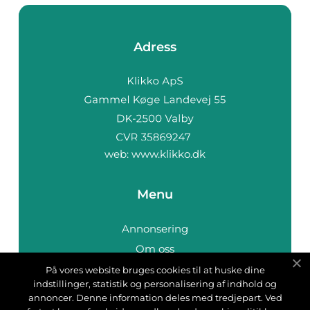
Adress
web:
www.klikko.dk
Menu
Annonsering
Om oss
Cookies
På vores website bruges cookies til at huske dine
indstillinger, statistik og personalisering af indhold og
Kontakta oss
annoncer. Denne information deles med tredjepart. Ved
Sitemap