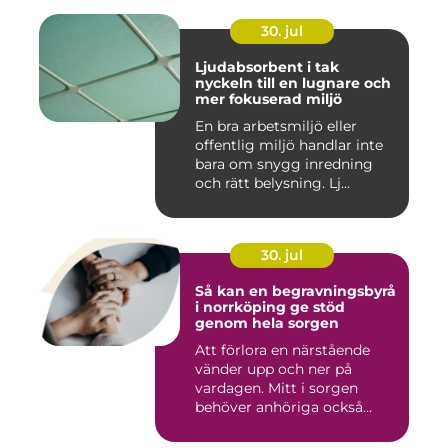
30. jul
Ljudabsorbent i tak
nyckeln till en lugnare och
mer fokuserad miljö
En bra arbetsmiljö eller
offentlig miljö handlar inte
bara om snygg inredning
och rätt belysning. Lj...
30. jul
Så kan en begravningsbyrå
i norrköping ge stöd
genom hela sorgen
Att förlora en närstående
vänder upp och ner på
vardagen. Mitt i sorgen
behöver anhöriga också
fatta...