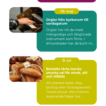
02. aug
Orglar från kyrkorum till
vardagsrum
Orglar hör till de mest
mångsidiga och långlivade
instrument som finns. I
århundraden har de burit m...
31. jul
Beställa tårta tranås
smarta val för smak, stil
och tillfälle
Att planera kalas, dop,
bröllop eller företagsevent i
Tranås börjar ofta med en
avgörande fråga: hur...