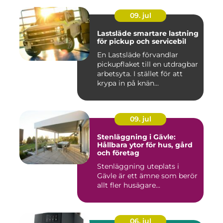
09. jul
Lastsläde smartare lastning
för pickup och servicebil
En Lastsläde förvandlar
pickupflaket till en utdragbar
arbetsyta. I stället för att
krypa in på knän...
09. jul
Stenläggning i Gävle:
Hållbara ytor för hus, gård
och företag
Stenläggning uteplats i
Gävle är ett ämne som berör
allt fler husägare...
06. jul