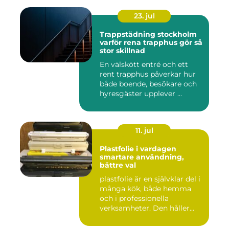
23. jul
Trappstädning stockholm
varför rena trapphus gör så
stor skillnad
En välskött entré och ett
rent trapphus påverkar hur
både boende, besökare och
hyresgäster upplever ...
11. jul
Plastfolie i vardagen
smartare användning,
bättre val
plastfolie är en självklar del i
många kök, både hemma
och i professionella
verksamheter. Den håller...