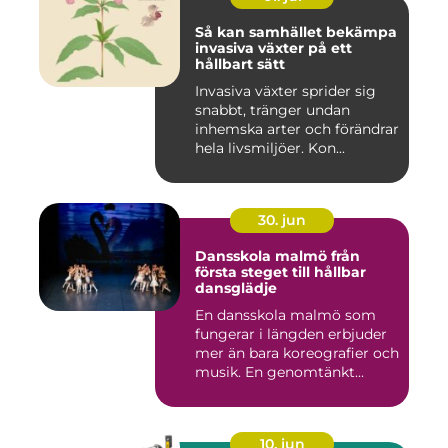
Så kan samhället bekämpa
invasiva växter på ett
hållbart sätt
Invasiva växter sprider sig
snabbt, tränger undan
inhemska arter och förändrar
hela livsmiljöer. Kon...
30. jun
Dansskola malmö från
första steget till hållbar
dansglädje
En dansskola malmö som
fungerar i längden erbjuder
mer än bara koreografier och
musik. En genomtänkt...
10. jun