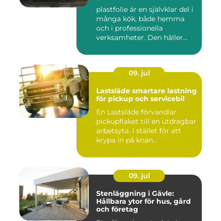
plastfolie är en självklar del i
många kök, både hemma
och i professionella
verksamheter. Den håller...
09. jul
Lastsläde smartare lastning
för pickup och servicebil
En Lastsläde förvandlar
pickupflaket till en utdragbar
arbetsyta. I stället för att
krypa in på knän...
09. jul
Stenläggning i Gävle:
Hållbara ytor för hus, gård
och företag