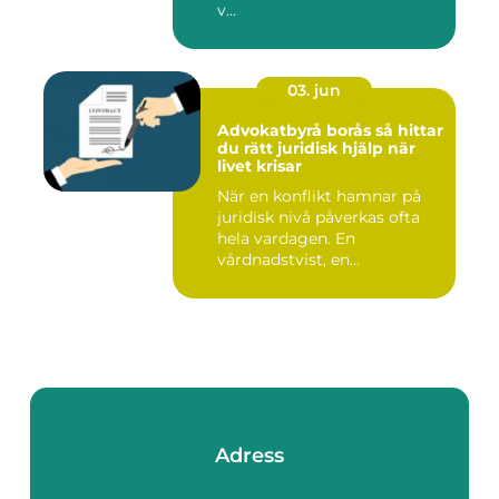
v...
03. jun
Advokatbyrå borås så hittar
du rätt juridisk hjälp när
livet krisar
När en konflikt hamnar på
juridisk nivå påverkas ofta
hela vardagen. En
vårdnadstvist, en
brottsmiss...
Adress