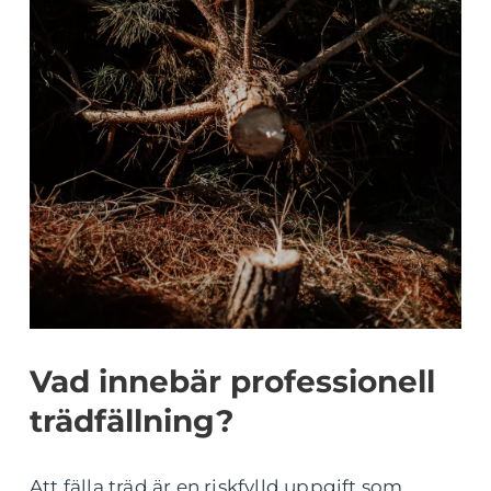
Vad innebär professionell
trädfällning?
Att fälla träd är en riskfylld uppgift som