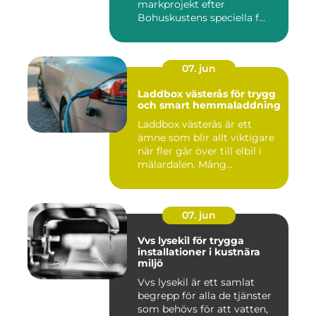
markprojekt efter
Bohuskustens speciella f...
07. jun
Laddbox västerås för trygg
och smart hemmaladdning
Laddbox västerås är ett
ämne som blir allt viktigare
när fler går över till elbil i
mälardalen. Mång...
07. jun
Vvs lysekil för trygga
installationer i kustnära
miljö
Vvs lysekil är ett samlat
begrepp för alla de tjänster
som behövs för att vatten,