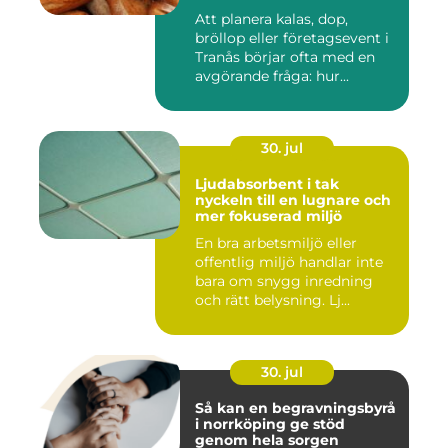
Att planera kalas, dop,
bröllop eller företagsevent i
Tranås börjar ofta med en
avgörande fråga: hur...
30. jul
Ljudabsorbent i tak
nyckeln till en lugnare och
mer fokuserad miljö
En bra arbetsmiljö eller
offentlig miljö handlar inte
bara om snygg inredning
och rätt belysning. Lj...
30. jul
Så kan en begravningsbyrå
i norrköping ge stöd
genom hela sorgen