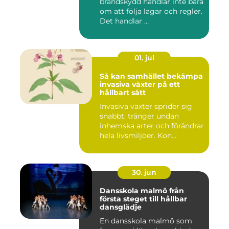
brandskydd handlar inte bara
om att följa lagar och regler.
Det handlar ...
01. jul
Så kan samhället bekämpa
invasiva växter på ett
hållbart sätt
Invasiva växter sprider sig
snabbt, tränger undan
inhemska arter och förändrar
hela livsmiljöer. Kon...
30. jun
Dansskola malmö från
första steget till hållbar
dansglädje
En dansskola malmö som