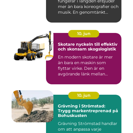
fungerar i längden erbjuder
mer än bara koreografier och
musik. En genomtänkt...
10. jun
Skotare nyckeln till effektiv
och skonsam skogslogistik
En modern skotare är mer
än bara en maskin som
flyttar virke. Den är en
avgörande länk mellan
avverk...
10. jun
Grävning i Strömstad:
Trygg markentreprenad på
Bohuskusten
Grävning Strömstad handlar
om att anpassa varje