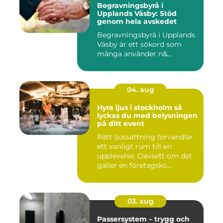
Begravningsbyrå i
Upplands Väsby: Stöd
genom hela avskedet
Begravningsbyrå i Upplands
Väsby är ett sökord som
många använder n&...
04. aug
Hyra ljus i stockholm så
lyckas du med belysningen
på ditt event
Rätt ljussättning förvandlar
ett vanligt rum till en
upplevelse. Oavsett om det
gäller en företagsko...
03. aug
Passersystem – trygg och