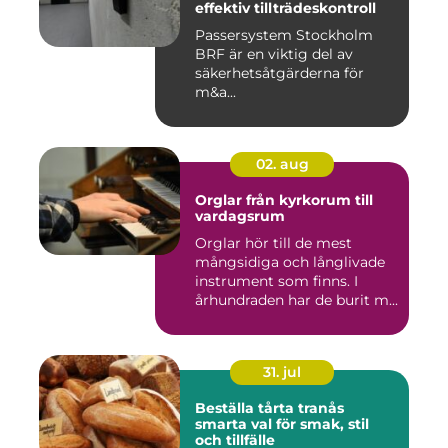
effektiv tillträdeskontroll
Passersystem Stockholm
BRF är en viktig del av
säkerhetsåtgärderna för
m&a...
02. aug
Orglar från kyrkorum till
vardagsrum
Orglar hör till de mest
mångsidiga och långlivade
instrument som finns. I
århundraden har de burit m...
31. jul
Beställa tårta tranås
smarta val för smak, stil
och tillfälle