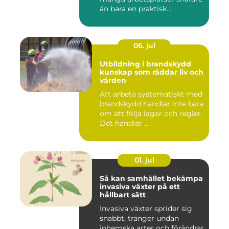
än bara en praktisk...
06. jul
Utbildning i brandskydd
kunskap som räddar liv och
värden
Att arbeta systematiskt med
brandskydd handlar inte bara
om att följa lagar och regler.
Det handlar ...
01. jul
Så kan samhället bekämpa
invasiva växter på ett
hållbart sätt
Invasiva växter sprider sig
snabbt, tränger undan
inhemska arter och förändrar