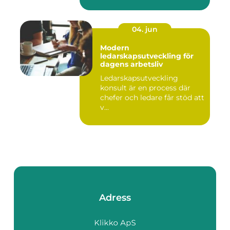
04. jun
Modern
ledarskapsutveckling för
dagens arbetsliv
Ledarskapsutveckling
konsult är en process där
chefer och ledare får stöd att
v...
Adress