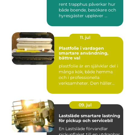
rent trapphus påverkar hur
både boende, besökare och
hyresgäster upplever ...
11. jul
Plastfolie i vardagen
smartare användning,
bättre val
plastfolie är en självklar del i
många kök, både hemma
och i professionella
verksamheter. Den håller...
09. jul
Lastsläde smartare lastning
för pickup och servicebil
En Lastsläde förvandlar
pickupflaket till en utdragbar