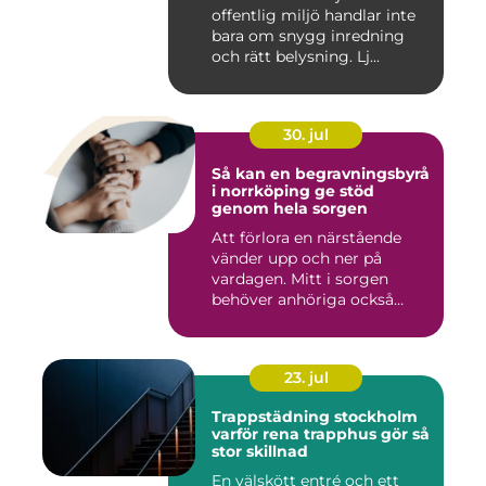
offentlig miljö handlar inte
bara om snygg inredning
och rätt belysning. Lj...
30. jul
Så kan en begravningsbyrå
i norrköping ge stöd
genom hela sorgen
Att förlora en närstående
vänder upp och ner på
vardagen. Mitt i sorgen
behöver anhöriga också
fatta...
23. jul
Trappstädning stockholm
varför rena trapphus gör så
stor skillnad
En välskött entré och ett