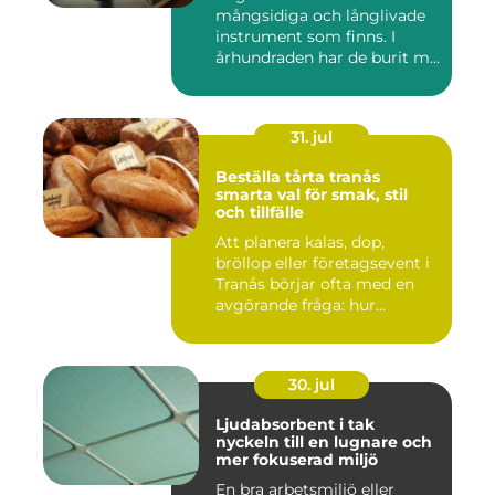
mångsidiga och långlivade
instrument som finns. I
århundraden har de burit m...
31. jul
Beställa tårta tranås
smarta val för smak, stil
och tillfälle
Att planera kalas, dop,
bröllop eller företagsevent i
Tranås börjar ofta med en
avgörande fråga: hur...
30. jul
Ljudabsorbent i tak
nyckeln till en lugnare och
mer fokuserad miljö
En bra arbetsmiljö eller