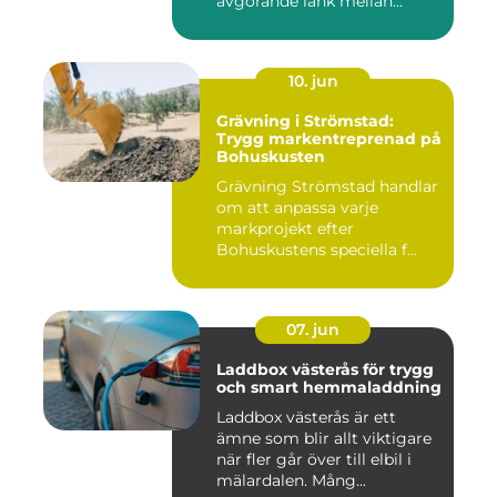
avgörande länk mellan
avverk...
10. jun
Grävning i Strömstad:
Trygg markentreprenad på
Bohuskusten
Grävning Strömstad handlar
om att anpassa varje
markprojekt efter
Bohuskustens speciella f...
07. jun
Laddbox västerås för trygg
och smart hemmaladdning
Laddbox västerås är ett
ämne som blir allt viktigare
när fler går över till elbil i
mälardalen. Mång...