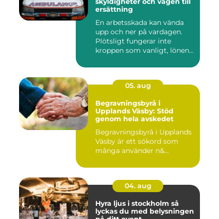
skyldigheter och vägen till
ersättning
En arbetsskada kan vända
upp och ner på vardagen.
Plötsligt fungerar inte
kroppen som vanligt, lönen...
05. aug
Begravningsbyrå i
Upplands Väsby: Stöd
genom hela avskedet
Begravningsbyrå i Upplands
Väsby är ett sökord som
många använder n&...
04. aug
Hyra ljus i stockholm så
lyckas du med belysningen
på ditt event