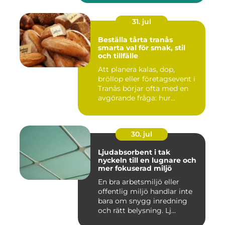
31. jul
Beställa tårta tranås
smarta val för smak, stil
och tillfälle
Att planera kalas, dop,
bröllop eller företagsevent i
Tranås börjar ofta med en
avgörande fråga: hur...
30. jul
Ljudabsorbent i tak
nyckeln till en lugnare och
mer fokuserad miljö
En bra arbetsmiljö eller
offentlig miljö handlar inte
bara om snygg inredning
och rätt belysning. Lj...