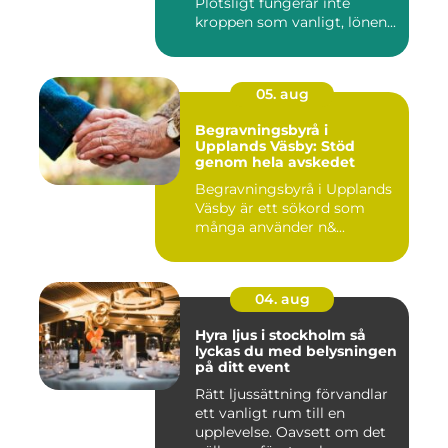
Plötsligt fungerar inte
kroppen som vanligt, lönen...
05. aug
Begravningsbyrå i
Upplands Väsby: Stöd
genom hela avskedet
Begravningsbyrå i Upplands
Väsby är ett sökord som
många använder n&...
04. aug
Hyra ljus i stockholm så
lyckas du med belysningen
på ditt event
Rätt ljussättning förvandlar
ett vanligt rum till en
upplevelse. Oavsett om det