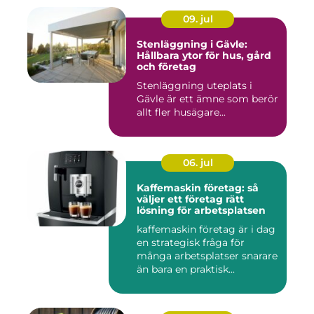
09. jul
Stenläggning i Gävle:
Hållbara ytor för hus, gård
och företag
Stenläggning uteplats i
Gävle är ett ämne som berör
allt fler husägare...
06. jul
Kaffemaskin företag: så
väljer ett företag rätt
lösning för arbetsplatsen
kaffemaskin företag är i dag
en strategisk fråga för
många arbetsplatser snarare
än bara en praktisk...