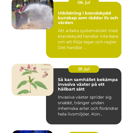
06. jul
Utbildning i brandskydd
kunskap som räddar liv och
värden
Att arbeta systematiskt med
brandskydd handlar inte bara
om att följa lagar och regler.
Det handlar ...
01. jul
Så kan samhället bekämpa
invasiva växter på ett
hållbart sätt
Invasiva växter sprider sig
snabbt, tränger undan
inhemska arter och förändrar
hela livsmiljöer. Kon...