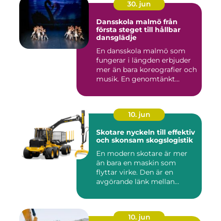
30. jun
Dansskola malmö från
första steget till hållbar
dansglädje
En dansskola malmö som
fungerar i längden erbjuder
mer än bara koreografier och
musik. En genomtänkt...
10. jun
Skotare nyckeln till effektiv
och skonsam skogslogistik
En modern skotare är mer
än bara en maskin som
flyttar virke. Den är en
avgörande länk mellan
avverk...
10. jun