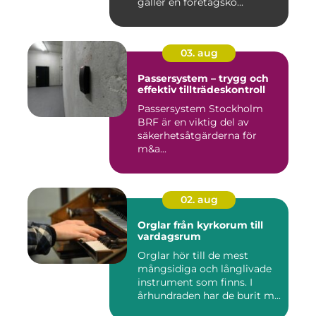
gäller en företagsko...
03. aug
Passersystem – trygg och
effektiv tillträdeskontroll
Passersystem Stockholm
BRF är en viktig del av
säkerhetsåtgärderna för
m&a...
02. aug
Orglar från kyrkorum till
vardagsrum
Orglar hör till de mest
mångsidiga och långlivade
instrument som finns. I
århundraden har de burit m...