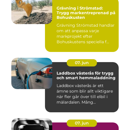
Grävning i Strömstad:
Trygg markentreprenad på
Bohuskusten
Grävning Strömstad handlar
om att anpassa varje
markprojekt efter
Bohuskustens speciella f...
07. jun
Laddbox västerås för trygg
och smart hemmaladdning
Laddbox västerås är ett
ämne som blir allt viktigare
när fler går över till elbil i
mälardalen. Mång...
07. jun