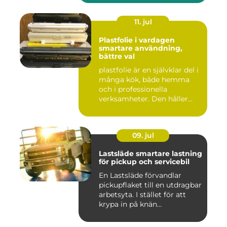
11. jul
Plastfolie i vardagen
smartare användning,
bättre val
plastfolie är en självklar del i
många kök, både hemma
och i professionella
verksamheter. Den håller...
09. jul
Lastsläde smartare lastning
för pickup och servicebil
En Lastsläde förvandlar
pickupflaket till en utdragbar
arbetsyta. I stället för att
krypa in på knän...