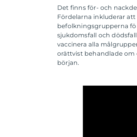
Det finns för- och nackdel
Fördelarna inkluderar at
befolkningsgrupperna först
sjukdomsfall och dödsfall.
vaccinera alla målgrupper
orättvist behandlade om de
början.