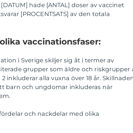
ll [DATUM] hade [ANTAL] doser av vaccinet
tsvarar [PROCENTSATS] av den totala
olika vaccinationsfaser:
tion i Sverige skiljer sig åt i termer av
oriterade grupper som äldre och riskgrupper 
s 2 inkluderar alla vuxna över 18 år. Skillnade
 att barn och ungdomar inkluderas när
dem.
ördelar och nackdelar med olika