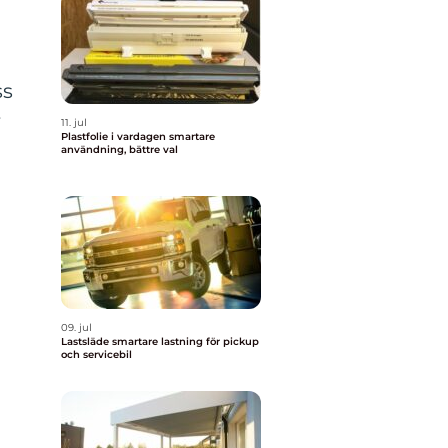
ss
r
11. jul
Plastfolie i vardagen smartare
användning, bättre val
09. jul
Lastsläde smartare lastning för pickup
och servicebil