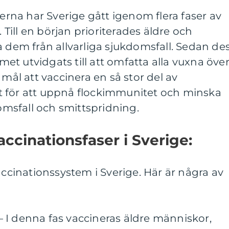
na har Sverige gått igenom flera faser av
ill en början prioriterades äldre och
a dem från allvarliga sjukdomsfall. Sedan de
t utvidgats till att omfatta alla vuxna öve
 mål att vaccinera en så stor del av
 för att uppnå flockimmunitet och minska
domsfall och smittspridning.
ccinationsfaser i Sverige:
accinationssystem i Sverige. Här är några av
p – I denna fas vaccineras äldre människor,