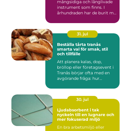
mångsidiga och långlivade
instrument som finns. I
århundraden har de burit m...
31. jul
Beställa tårta tranås
smarta val för smak, stil
och tillfälle
Att planera kalas, dop,
bröllop eller företagsevent i
Tranås börjar ofta med en
avgörande fråga: hur...
30. jul
Ljudabsorbent i tak
nyckeln till en lugnare och
mer fokuserad miljö
En bra arbetsmiljö eller