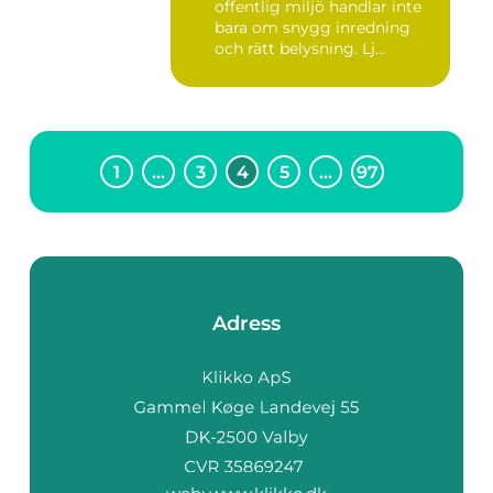
offentlig miljö handlar inte
bara om snygg inredning
och rätt belysning. Lj...
1
…
3
4
5
…
97
Adress