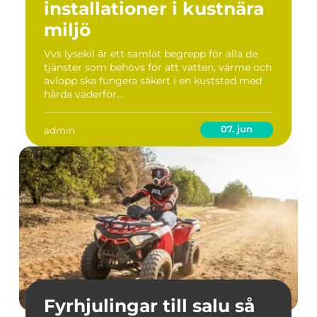
installationer i kustnära
miljö
Vvs lysekil är ett samlat begrepp för alla de
tjänster som behövs för att vatten, värme och
avlopp ska fungera säkert i en kuststad med
hårda väderför...
07. jun
admin
Fyrhjulingar till salu så