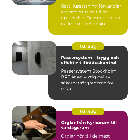
Rätt ljussättning förvandlar
ett vanligt rum till en
upplevelse. Oavsett om det
gäller en företagsko...
03. aug
Passersystem – trygg och
effektiv tillträdeskontroll
Passersystem Stockholm
BRF är en viktig del av
säkerhetsåtgärderna för
m&a...
02. aug
Orglar från kyrkorum till
vardagsrum
Orglar hör till de mest