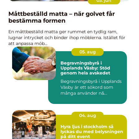
03. jun
Måttbeställd matta – när golvet får
bestämma formen
En måttbeställd matta ger rummet en tydlig ram,
lugnar intrycket och binder ihop möblerna. Istället för
att anpassa möb...
05. aug
Begravningsbyrå i
Upplands Väsby: Stöd
genom hela avskedet
Begravningsbyrå i Upplands
Väsby är ett sökord som
många använder n&...
04. aug
Hyra ljus i stockholm så
lyckas du med belysningen
på ditt event