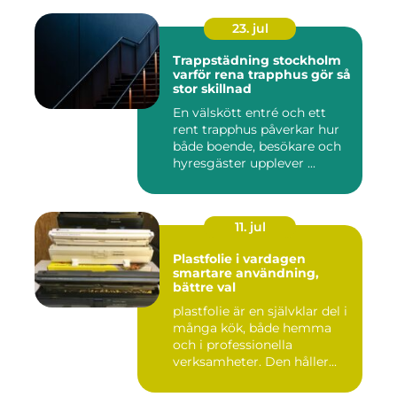
23. jul
Trappstädning stockholm
varför rena trapphus gör så
stor skillnad
En välskött entré och ett
rent trapphus påverkar hur
både boende, besökare och
hyresgäster upplever ...
11. jul
Plastfolie i vardagen
smartare användning,
bättre val
plastfolie är en självklar del i
många kök, både hemma
och i professionella
verksamheter. Den håller...