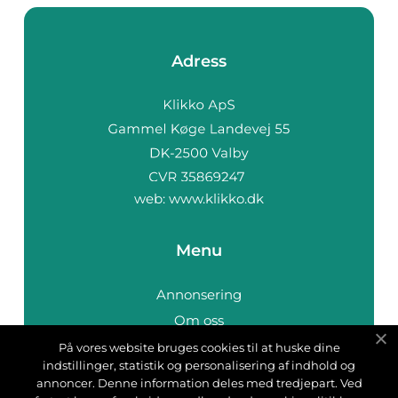
Adress
web:
www.klikko.dk
Menu
Annonsering
Om oss
Cookies
På vores website bruges cookies til at huske dine
indstillinger, statistik og personalisering af indhold og
Kontakta oss
annoncer. Denne information deles med tredjepart. Ved
Sitemap