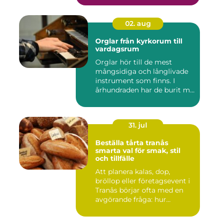
02. aug
Orglar från kyrkorum till
vardagsrum
Orglar hör till de mest
mångsidiga och långlivade
instrument som finns. I
århundraden har de burit m...
31. jul
Beställa tårta tranås
smarta val för smak, stil
och tillfälle
Att planera kalas, dop,
bröllop eller företagsevent i
Tranås börjar ofta med en
avgörande fråga: hur...