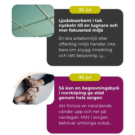
30. jul
Ljudabsorbent i tak
nyckeln till en lugnare och
mer fokuserad miljö
En bra arbetsmiljö eller
offentlig miljö handlar inte
bara om snygg inredning
och rätt belysning. Lj...
30. jul
Så kan en begravningsbyrå
i norrköping ge stöd
genom hela sorgen
Att förlora en närstående
vänder upp och ner på
vardagen. Mitt i sorgen
behöver anhöriga också
fatta...