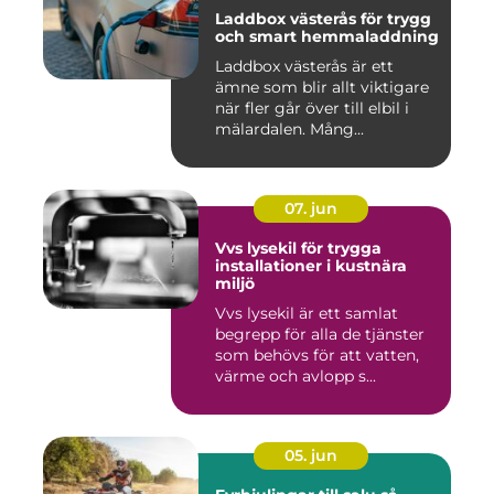
Laddbox västerås för trygg
och smart hemmaladdning
Laddbox västerås är ett
ämne som blir allt viktigare
när fler går över till elbil i
mälardalen. Mång...
07. jun
Vvs lysekil för trygga
installationer i kustnära
miljö
Vvs lysekil är ett samlat
begrepp för alla de tjänster
som behövs för att vatten,
värme och avlopp s...
05. jun