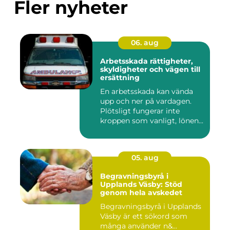
Fler nyheter
06. aug
Arbetsskada rättigheter,
skyldigheter och vägen till
ersättning
En arbetsskada kan vända
upp och ner på vardagen.
Plötsligt fungerar inte
kroppen som vanligt, lönen...
05. aug
Begravningsbyrå i
Upplands Väsby: Stöd
genom hela avskedet
Begravningsbyrå i Upplands
Väsby är ett sökord som
många använder n&...