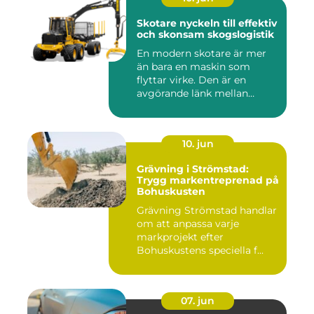
Skotare nyckeln till effektiv
och skonsam skogslogistik
En modern skotare är mer
än bara en maskin som
flyttar virke. Den är en
avgörande länk mellan
avverk...
10. jun
Grävning i Strömstad:
Trygg markentreprenad på
Bohuskusten
Grävning Strömstad handlar
om att anpassa varje
markprojekt efter
Bohuskustens speciella f...
07. jun