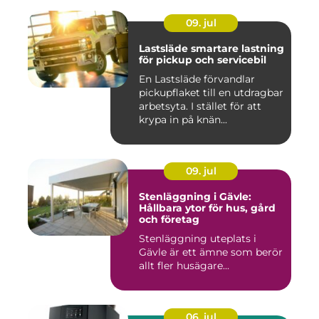
09. jul
Lastsläde smartare lastning
för pickup och servicebil
En Lastsläde förvandlar
pickupflaket till en utdragbar
arbetsyta. I stället för att
krypa in på knän...
09. jul
Stenläggning i Gävle:
Hållbara ytor för hus, gård
och företag
Stenläggning uteplats i
Gävle är ett ämne som berör
allt fler husägare...
06. jul