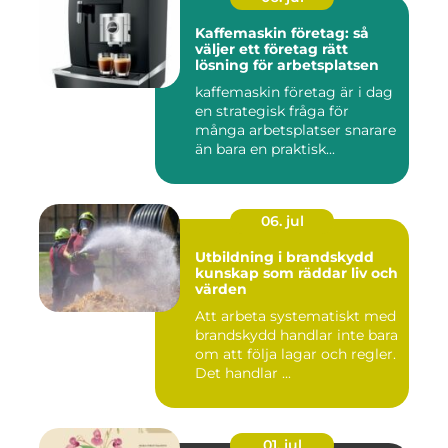
Kaffemaskin företag: så
väljer ett företag rätt
lösning för arbetsplatsen
kaffemaskin företag är i dag
en strategisk fråga för
många arbetsplatser snarare
än bara en praktisk...
06. jul
Utbildning i brandskydd
kunskap som räddar liv och
värden
Att arbeta systematiskt med
brandskydd handlar inte bara
om att följa lagar och regler.
Det handlar ...
01. jul