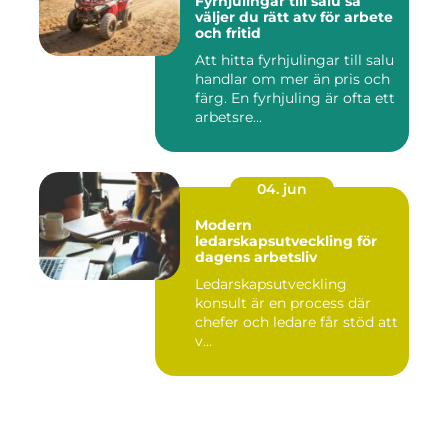
Fyrhjulingar till salu så
väljer du rätt atv för arbete
och fritid
Att hitta fyrhjulingar till salu
handlar om mer än pris och
färg. En fyrhjuling är ofta ett
arbetsre...
04. jun
Modern
ledarskapsutveckling för
dagens arbetsliv
Ledarskapsutveckling
konsult är en process där
chefer och ledare får stöd att
v...