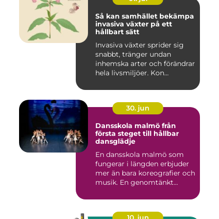
Så kan samhället bekämpa
invasiva växter på ett
hållbart sätt
Invasiva växter sprider sig
snabbt, tränger undan
inhemska arter och förändrar
hela livsmiljöer. Kon...
30. jun
Dansskola malmö från
första steget till hållbar
dansglädje
En dansskola malmö som
fungerar i längden erbjuder
mer än bara koreografier och
musik. En genomtänkt...
10. jun