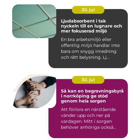
30. jul
Ljudabsorbent i tak
nyckeln till en lugnare och
mer fokuserad miljö
En bra arbetsmiljö eller
offentlig miljö handlar inte
bara om snygg inredning
och rätt belysning. Lj...
30. jul
Så kan en begravningsbyrå
i norrköping ge stöd
genom hela sorgen
Att förlora en närstående
vänder upp och ner på
vardagen. Mitt i sorgen
behöver anhöriga också
fatta...