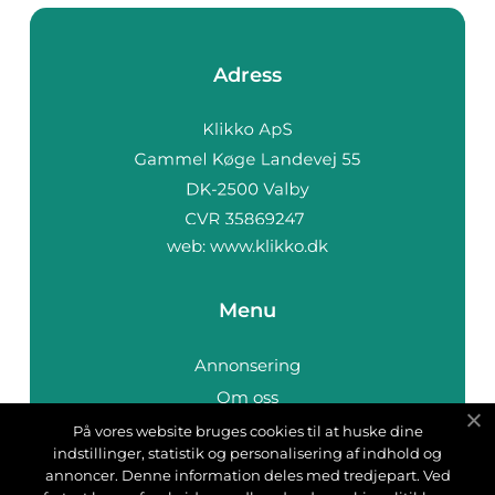
Adress
web:
www.klikko.dk
Menu
Annonsering
Om oss
Cookies
På vores website bruges cookies til at huske dine
indstillinger, statistik og personalisering af indhold og
Kontakta oss
annoncer. Denne information deles med tredjepart. Ved
Sitemap