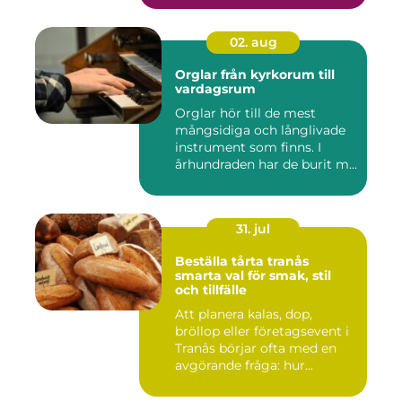
02. aug
Orglar från kyrkorum till
vardagsrum
Orglar hör till de mest
mångsidiga och långlivade
instrument som finns. I
århundraden har de burit m...
31. jul
Beställa tårta tranås
smarta val för smak, stil
och tillfälle
Att planera kalas, dop,
bröllop eller företagsevent i
Tranås börjar ofta med en
avgörande fråga: hur...