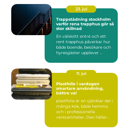
23. jul
Trappstädning stockholm
varför rena trapphus gör så
stor skillnad
En välskött entré och ett
rent trapphus påverkar hur
både boende, besökare och
hyresgäster upplever ...
11. jul
Plastfolie i vardagen
smartare användning,
bättre val
plastfolie är en självklar del i
många kök, både hemma
och i professionella
verksamheter. Den håller...