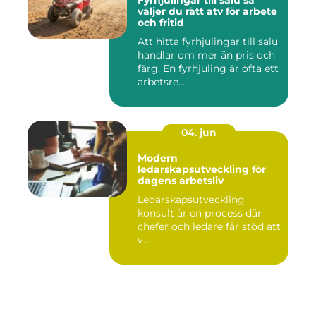
Fyrhjulingar till salu så
väljer du rätt atv för arbete
och fritid
Att hitta fyrhjulingar till salu
handlar om mer än pris och
färg. En fyrhjuling är ofta ett
arbetsre...
04. jun
Modern
ledarskapsutveckling för
dagens arbetsliv
Ledarskapsutveckling
konsult är en process där
chefer och ledare får stöd att
v...