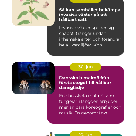
Så kan samhället bekämpa
invasiva växter på ett
hållbart sätt
Invasiva växter sprider sig
snabbt, tränger undan
inhemska arter och förändrar
hela livsmiljöer. Kon...
30. jun
Dansskola malmö från
första steget till hållbar
dansglädje
En dansskola malmö som
fungerar i längden erbjuder
mer än bara koreografier och
musik. En genomtänkt...
10. jun