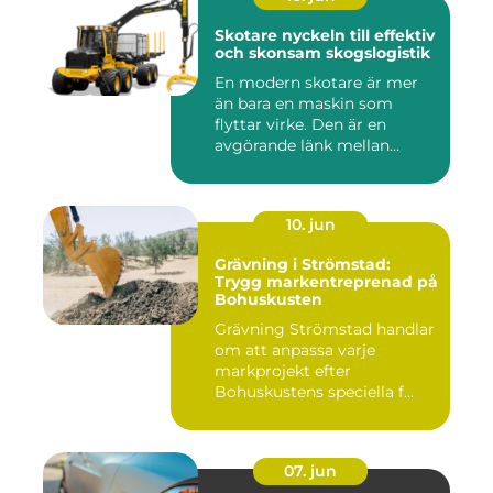
Skotare nyckeln till effektiv
och skonsam skogslogistik
En modern skotare är mer
än bara en maskin som
flyttar virke. Den är en
avgörande länk mellan
avverk...
10. jun
Grävning i Strömstad:
Trygg markentreprenad på
Bohuskusten
Grävning Strömstad handlar
om att anpassa varje
markprojekt efter
Bohuskustens speciella f...
07. jun