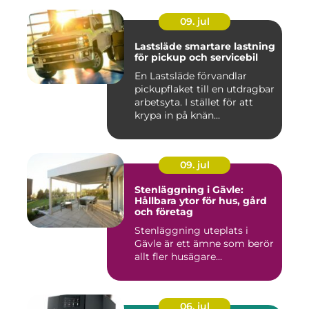
09. jul
Lastsläde smartare lastning
för pickup och servicebil
En Lastsläde förvandlar
pickupflaket till en utdragbar
arbetsyta. I stället för att
krypa in på knän...
09. jul
Stenläggning i Gävle:
Hållbara ytor för hus, gård
och företag
Stenläggning uteplats i
Gävle är ett ämne som berör
allt fler husägare...
06. jul