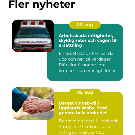
Fler nyheter
06. aug
Arbetsskada rättigheter,
skyldigheter och vägen till
ersättning
En arbetsskada kan vända
upp och ner på vardagen.
Plötsligt fungerar inte
kroppen som vanligt, lönen...
05. aug
Begravningsbyrå i
Upplands Väsby: Stöd
genom hela avskedet
Begravningsbyrå i Upplands
Väsby är ett sökord som
många använder n&...