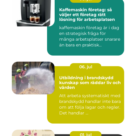
Kaffemaskin företag: så
väljer ett företag rätt
lösning för arbetsplatsen
kaffemaskin företag är i dag
en strategisk fråga för
många arbetsplatser snarare
än bara en praktisk...
06. jul
Utbildning i brandskydd
kunskap som räddar liv och
värden
Att arbeta systematiskt med
brandskydd handlar inte bara
om att följa lagar och regler.
Det handlar ...
01. jul