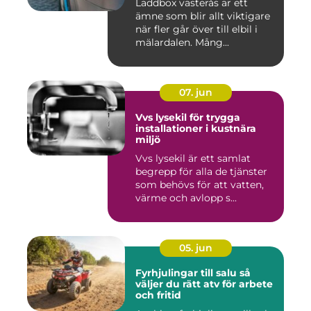
Laddbox västerås är ett
ämne som blir allt viktigare
när fler går över till elbil i
mälardalen. Mång...
07. jun
Vvs lysekil för trygga
installationer i kustnära
miljö
Vvs lysekil är ett samlat
begrepp för alla de tjänster
som behövs för att vatten,
värme och avlopp s...
05. jun
Fyrhjulingar till salu så
väljer du rätt atv för arbete
och fritid