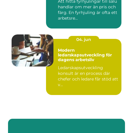
Att hitta fyrhjulingar till salu
handlar om mer än pris och
färg. En fyrhjuling är ofta ett
arbetsre...
04. jun
Modern
ledarskapsutveckling för
dagens arbetsliv
Ledarskapsutveckling
konsult är en process där
chefer och ledare får stöd att
v...