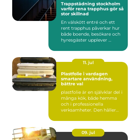
Trappstädning stockholm
varför rena trapphus gör så
stor skillnad
En välskött entré och ett
rent trapphus påverkar hur
både boende, besökare och
hyresgäster upplever ...
11. jul
Plastfolie i vardagen
smartare användning,
bättre val
plastfolie är en självklar del i
många kök, både hemma
och i professionella
verksamheter. Den håller...
09. jul