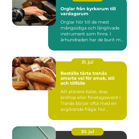
Orglar från kyrkorum till
vardagsrum
Orglar hör till de mest
mångsidiga och långlivade
instrument som finns. I
århundraden har de burit m...
31. jul
Beställa tårta tranås
smarta val för smak, stil
och tillfälle
Att planera kalas, dop,
bröllop eller företagsevent i
Tranås börjar ofta med en
avgörande fråga: hur...
30. jul