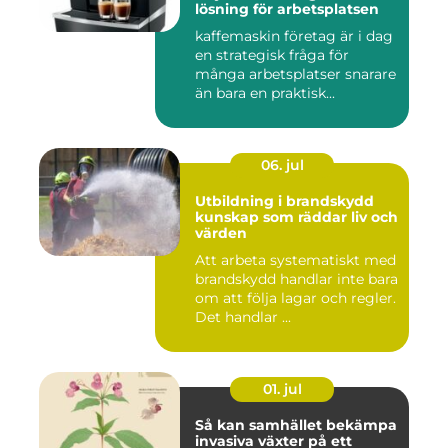
lösning för arbetsplatsen
kaffemaskin företag är i dag
en strategisk fråga för
många arbetsplatser snarare
än bara en praktisk...
06. jul
Utbildning i brandskydd
kunskap som räddar liv och
värden
Att arbeta systematiskt med
brandskydd handlar inte bara
om att följa lagar och regler.
Det handlar ...
01. jul
Så kan samhället bekämpa
invasiva växter på ett