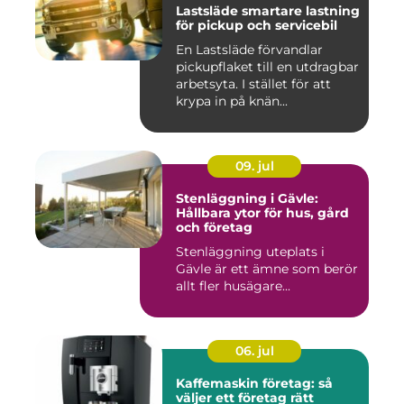
Lastsläde smartare lastning
för pickup och servicebil
En Lastsläde förvandlar
pickupflaket till en utdragbar
arbetsyta. I stället för att
krypa in på knän...
09. jul
Stenläggning i Gävle:
Hållbara ytor för hus, gård
och företag
Stenläggning uteplats i
Gävle är ett ämne som berör
allt fler husägare...
06. jul
Kaffemaskin företag: så
väljer ett företag rätt