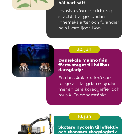
hållbart sätt
Invasiva växter sprider sig
snabbt, tränger undan
inhemska arter och förändrar
hela livsmiljöer. Kon...
30. jun
Dansskola malmö från
första steget till hållbar
dansglädje
En dansskola malmö som
fungerar i längden erbjuder
mer än bara koreografier och
musik. En genomtänkt...
10. jun
Skotare nyckeln till effektiv
och skonsam skogslogistik