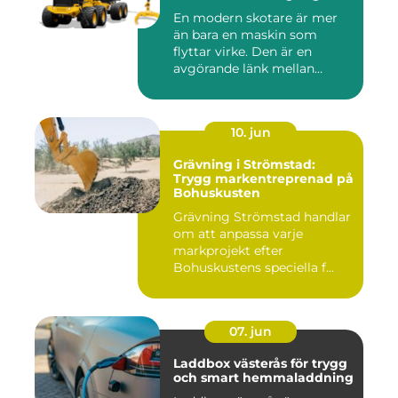
En modern skotare är mer
än bara en maskin som
flyttar virke. Den är en
avgörande länk mellan
avverk...
10. jun
Grävning i Strömstad:
Trygg markentreprenad på
Bohuskusten
Grävning Strömstad handlar
om att anpassa varje
markprojekt efter
Bohuskustens speciella f...
07. jun
Laddbox västerås för trygg
och smart hemmaladdning