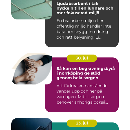
Ljudabsorbent i tak
nyckeln till en lugnare och
mer fokuserad miljö
En bra arbetsmiljö eller
offentlig miljö handlar inte
bara om snygg inredning
och rätt belysning. Lj...
30. jul
Så kan en begravningsbyrå
i norrköping ge stöd
genom hela sorgen
Att förlora en närstående
vänder upp och ner på
vardagen. Mitt i sorgen
behöver anhöriga också
fatta...
23. jul