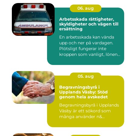
06. aug
Arbetsskada rättigheter,
skyldigheter och vägen till
ersättning
En arbetsskada kan vända
upp och ner på vardagen.
Plötsligt fungerar inte
kroppen som vanligt, lönen...
05. aug
Begravningsbyrå i
Upplands Väsby: Stöd
genom hela avskedet
Begravningsbyrå i Upplands
Väsby är ett sökord som
många använder n&...