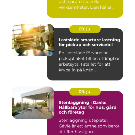
och i professionella
verksamheter. Den håller...
09. jul
Lastsläde smartare lastning
för pickup och servicebil
En Lastsläde förvandlar
pickupflaket till en utdragbar
arbetsyta. I stället för att
krypa in på knän...
09. jul
Stenläggning i Gävle:
Hållbara ytor för hus, gård
och företag
Stenläggning uteplats i
Gävle är ett ämne som berör
allt fler husägare...