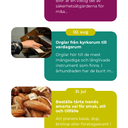
BRF är en viktig del av
säkerhetsåtgärderna för
m&a...
02. aug
Orglar från kyrkorum till
vardagsrum
Orglar hör till de mest
mångsidiga och långlivade
instrument som finns. I
århundraden har de burit m...
31. jul
Beställa tårta tranås
smarta val för smak, stil
och tillfälle
Att planera kalas, dop,
bröllop eller företagsevent i