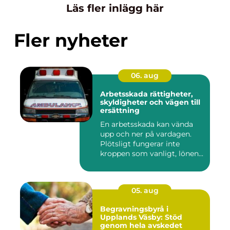
Läs fler inlägg här
Fler nyheter
06. aug
Arbetsskada rättigheter,
skyldigheter och vägen till
ersättning
En arbetsskada kan vända
upp och ner på vardagen.
Plötsligt fungerar inte
kroppen som vanligt, lönen...
05. aug
Begravningsbyrå i
Upplands Väsby: Stöd
genom hela avskedet