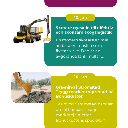
10. jun
Skotare nyckeln till effektiv
och skonsam skogslogistik
En modern skotare är mer
än bara en maskin som
flyttar virke. Den är en
avgörande länk mellan
avverk...
10. jun
Grävning i Strömstad:
Trygg markentreprenad på
Bohuskusten
Grävning Strömstad handlar
om att anpassa varje
markprojekt efter
Bohuskustens speciella f...