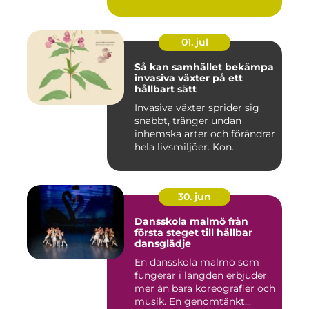
01. jul
Så kan samhället bekämpa
invasiva växter på ett
hållbart sätt
Invasiva växter sprider sig
snabbt, tränger undan
inhemska arter och förändrar
hela livsmiljöer. Kon...
30. jun
Dansskola malmö från
första steget till hållbar
dansglädje
En dansskola malmö som
fungerar i längden erbjuder
mer än bara koreografier och
musik. En genomtänkt...