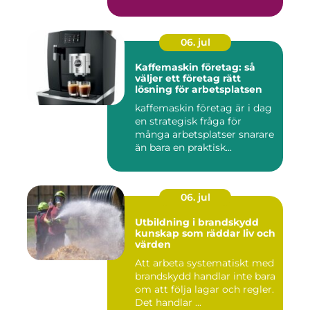
06. jul
Kaffemaskin företag: så
väljer ett företag rätt
lösning för arbetsplatsen
kaffemaskin företag är i dag
en strategisk fråga för
många arbetsplatser snarare
än bara en praktisk...
06. jul
Utbildning i brandskydd
kunskap som räddar liv och
värden
Att arbeta systematiskt med
brandskydd handlar inte bara
om att följa lagar och regler.
Det handlar ...