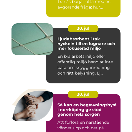
Tranås börjar ofta med en
avgörande fråga: hur...
30. jul
Ljudabsorbent i tak
nyckeln till en lugnare och
mer fokuserad miljö
En bra arbetsmiljö eller
offentlig miljö handlar inte
bara om snygg inredning
och rätt belysning. Lj...
30. jul
Så kan en begravningsbyrå
i norrköping ge stöd
genom hela sorgen
Att förlora en närstående
vänder upp och ner på