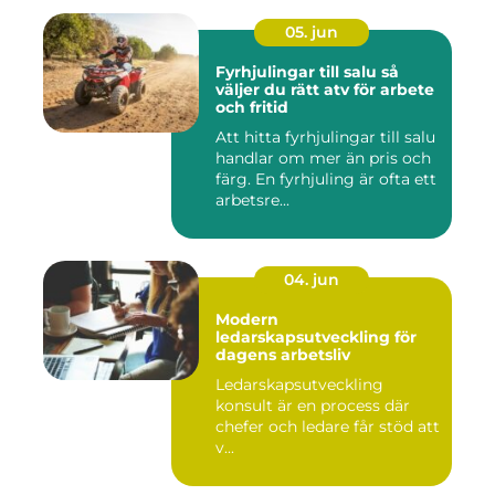
05. jun
Fyrhjulingar till salu så
väljer du rätt atv för arbete
och fritid
Att hitta fyrhjulingar till salu
handlar om mer än pris och
färg. En fyrhjuling är ofta ett
arbetsre...
04. jun
Modern
ledarskapsutveckling för
dagens arbetsliv
Ledarskapsutveckling
konsult är en process där
chefer och ledare får stöd att
v...