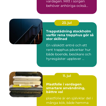
vardagen. Mitt i sorgen
behöver anhöriga också
fatta...
23. jul
Trappstädning stockholm
varför rena trapphus gör så
stor skillnad
En välskött entré och ett
rent trapphus påverkar hur
både boende, besökare och
hyresgäster upplever ...
11. jul
Plastfolie i vardagen
smartare användning,
bättre val
plastfolie är en självklar del i
många kök, både hemma