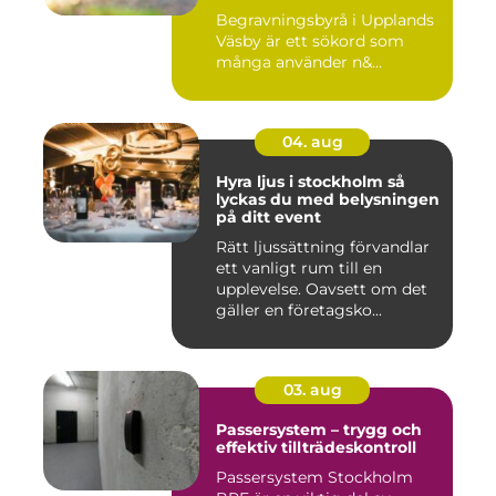
Begravningsbyrå i Upplands
Väsby är ett sökord som
många använder n&...
04. aug
Hyra ljus i stockholm så
lyckas du med belysningen
på ditt event
Rätt ljussättning förvandlar
ett vanligt rum till en
upplevelse. Oavsett om det
gäller en företagsko...
03. aug
Passersystem – trygg och
effektiv tillträdeskontroll
Passersystem Stockholm