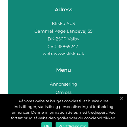
Adress
web:
www.klikko.dk
Menu
Annonsering
Om oss
Cookies
På vores website bruges cookies til at huske dine
indstillinger, statistik og personalisering af indhold og
Kontakta oss
annoncer. Denne information deles med tredjepart. Ved
Sitemap
fortsat brug af websiden godkender du cookiepolitikken.
Ok
Privatlivspolitik