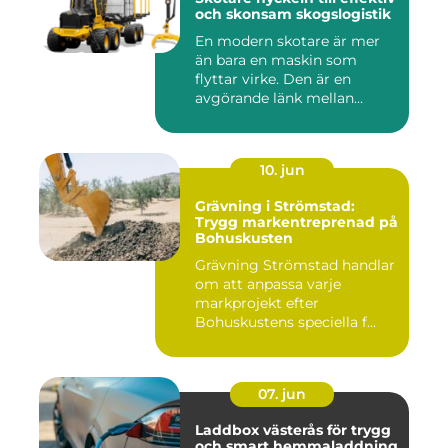
och skonsam skogslogistik
En modern skotare är mer
än bara en maskin som
flyttar virke. Den är en
avgörande länk mellan
avverk...
10. jun
Grävning i Strömstad:
Trygg markentreprenad på
Bohuskusten
Grävning Strömstad handlar
om att anpassa varje
markprojekt efter
Bohuskustens speciella f...
07. jun
Laddbox västerås för trygg
och smart hemmaladdning