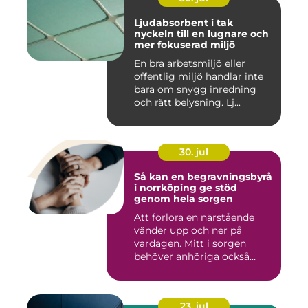
Ljudabsorbent i tak
nyckeln till en lugnare och
mer fokuserad miljö
En bra arbetsmiljö eller
offentlig miljö handlar inte
bara om snygg inredning
och rätt belysning. Lj...
30. jul
Så kan en begravningsbyrå
i norrköping ge stöd
genom hela sorgen
Att förlora en närstående
vänder upp och ner på
vardagen. Mitt i sorgen
behöver anhöriga också
fatta...
23. jul