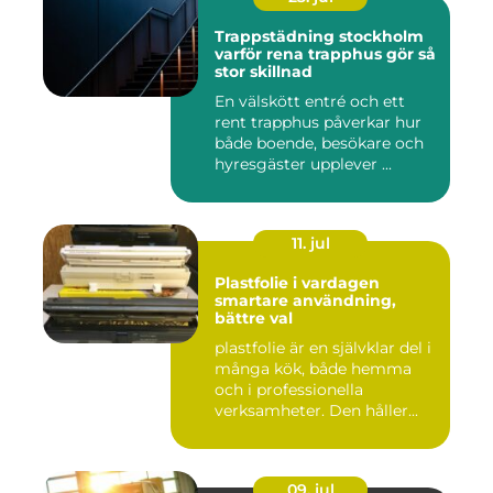
Trappstädning stockholm
varför rena trapphus gör så
stor skillnad
En välskött entré och ett
rent trapphus påverkar hur
både boende, besökare och
hyresgäster upplever ...
11. jul
Plastfolie i vardagen
smartare användning,
bättre val
plastfolie är en självklar del i
många kök, både hemma
och i professionella
verksamheter. Den håller...
09. jul