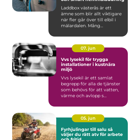
Laddbox västerås är ett
ämne som blir allt viktigare
när fler går över till elbil i
mälardalen. Mång...
07. jun
Vvs lysekil för trygga
installationer i kustnära
miljö
Vvs lysekil är ett samlat
begrepp för alla de tjänster
som behövs för att vatten,
värme och avlopp s...
05. jun
Fyrhjulingar till salu så
väljer du rätt atv för arbete
och fritid