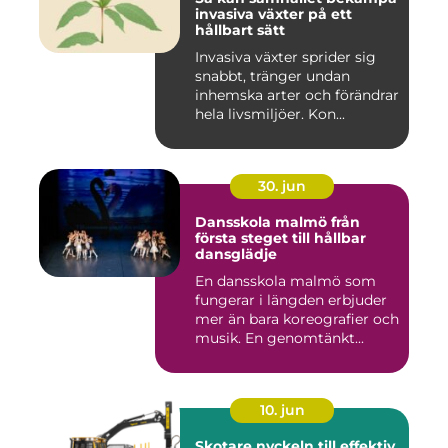
invasiva växter på ett
hållbart sätt
Invasiva växter sprider sig
snabbt, tränger undan
inhemska arter och förändrar
hela livsmiljöer. Kon...
30. jun
Dansskola malmö från
första steget till hållbar
dansglädje
En dansskola malmö som
fungerar i längden erbjuder
mer än bara koreografier och
musik. En genomtänkt...
10. jun
Skotare nyckeln till effektiv