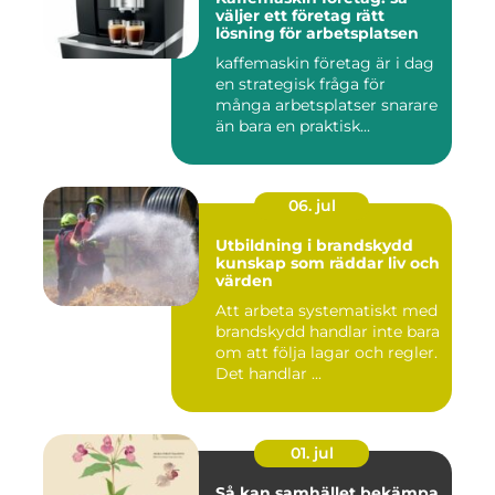
väljer ett företag rätt
lösning för arbetsplatsen
kaffemaskin företag är i dag
en strategisk fråga för
många arbetsplatser snarare
än bara en praktisk...
06. jul
Utbildning i brandskydd
kunskap som räddar liv och
värden
Att arbeta systematiskt med
brandskydd handlar inte bara
om att följa lagar och regler.
Det handlar ...
01. jul
Så kan samhället bekämpa