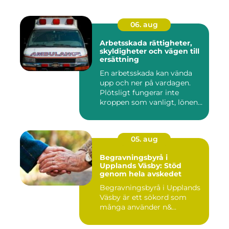
06. aug
Arbetsskada rättigheter,
skyldigheter och vägen till
ersättning
En arbetsskada kan vända
upp och ner på vardagen.
Plötsligt fungerar inte
kroppen som vanligt, lönen...
05. aug
Begravningsbyrå i
Upplands Väsby: Stöd
genom hela avskedet
Begravningsbyrå i Upplands
Väsby är ett sökord som
många använder n&...