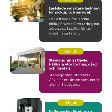
Lastsläde smartare lastning
för pickup och servicebil
En Lastsläde förvandlar
pickupflaket till en utdragbar
arbetsyta. I stället för att
krypa in på knän...
09. jul
Stenläggning i Gävle:
Hållbara ytor för hus, gård
och företag
Stenläggning uteplats i
Gävle är ett ämne som berör
allt fler husägare...
06. jul
Kaffemaskin företag: så