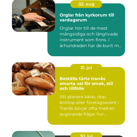
02. aug
Orglar från kyrkorum till
vardagsrum
Orglar hör till de mest
mångsidiga och långlivade
instrument som finns. I
århundraden har de burit m...
31. jul
Beställa tårta tranås
smarta val för smak, stil
och tillfälle
Att planera kalas, dop,
bröllop eller företagsevent i
Tranås börjar ofta med en
avgörande fråga: hur...
30. jul