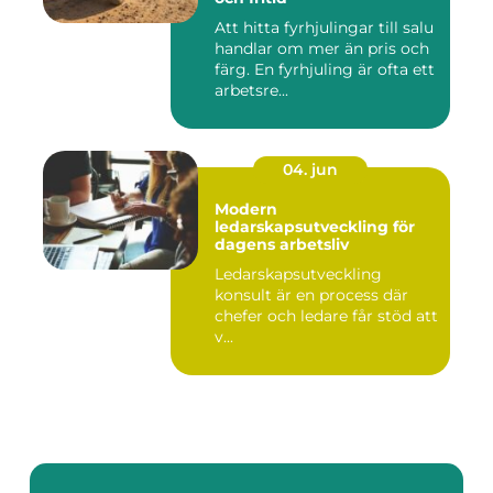
Att hitta fyrhjulingar till salu
handlar om mer än pris och
färg. En fyrhjuling är ofta ett
arbetsre...
04. jun
Modern
ledarskapsutveckling för
dagens arbetsliv
Ledarskapsutveckling
konsult är en process där
chefer och ledare får stöd att
v...