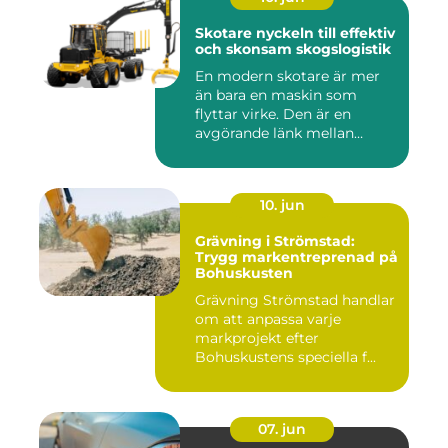
Skotare nyckeln till effektiv
och skonsam skogslogistik
En modern skotare är mer
än bara en maskin som
flyttar virke. Den är en
avgörande länk mellan
avverk...
10. jun
Grävning i Strömstad:
Trygg markentreprenad på
Bohuskusten
Grävning Strömstad handlar
om att anpassa varje
markprojekt efter
Bohuskustens speciella f...
07. jun