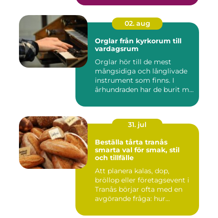
02. aug
Orglar från kyrkorum till
vardagsrum
Orglar hör till de mest
mångsidiga och långlivade
instrument som finns. I
århundraden har de burit m...
31. jul
Beställa tårta tranås
smarta val för smak, stil
och tillfälle
Att planera kalas, dop,
bröllop eller företagsevent i
Tranås börjar ofta med en
avgörande fråga: hur...