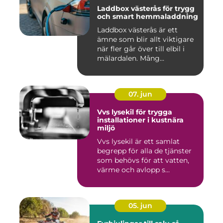
Laddbox västerås för trygg
och smart hemmaladdning
Laddbox västerås är ett
ämne som blir allt viktigare
när fler går över till elbil i
mälardalen. Mång...
07. jun
Vvs lysekil för trygga
installationer i kustnära
miljö
Vvs lysekil är ett samlat
begrepp för alla de tjänster
som behövs för att vatten,
värme och avlopp s...
05. jun