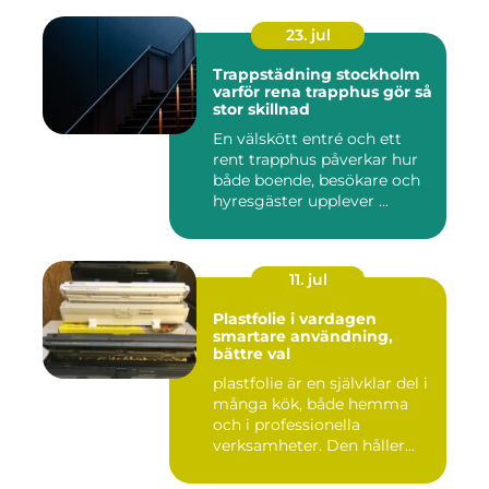
23. jul
Trappstädning stockholm
varför rena trapphus gör så
stor skillnad
En välskött entré och ett
rent trapphus påverkar hur
både boende, besökare och
hyresgäster upplever ...
11. jul
Plastfolie i vardagen
smartare användning,
bättre val
plastfolie är en självklar del i
många kök, både hemma
och i professionella
verksamheter. Den håller...