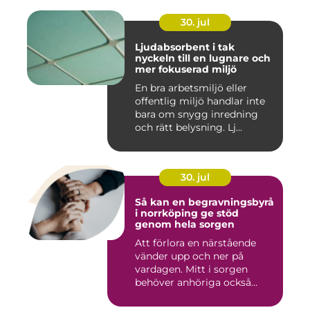
30. jul
Ljudabsorbent i tak
nyckeln till en lugnare och
mer fokuserad miljö
En bra arbetsmiljö eller
offentlig miljö handlar inte
bara om snygg inredning
och rätt belysning. Lj...
30. jul
Så kan en begravningsbyrå
i norrköping ge stöd
genom hela sorgen
Att förlora en närstående
vänder upp och ner på
vardagen. Mitt i sorgen
behöver anhöriga också
fatta...