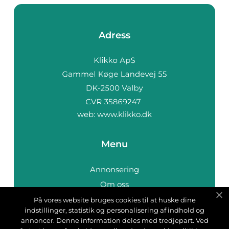
Adress
web:
www.klikko.dk
Menu
Annonsering
Om oss
Cookies
På vores website bruges cookies til at huske dine
indstillinger, statistik og personalisering af indhold og
Kontakta oss
annoncer. Denne information deles med tredjepart. Ved
Sitemap