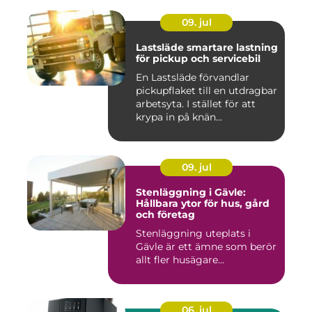
09. jul
Lastsläde smartare lastning
för pickup och servicebil
En Lastsläde förvandlar
pickupflaket till en utdragbar
arbetsyta. I stället för att
krypa in på knän...
09. jul
Stenläggning i Gävle:
Hållbara ytor för hus, gård
och företag
Stenläggning uteplats i
Gävle är ett ämne som berör
allt fler husägare...
06. jul