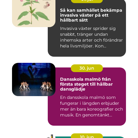
Så kan samhället bekämpa
invasiva växter på ett
hållbart sätt
Invasiva växter sprider sig
snabbt, tränger undan
inhemska arter och förändrar
hela livsmiljöer. Kon...
30. jun
Dansskola malmö från
första steget till hållbar
dansglädje
En dansskola malmö som
fungerar i längden erbjuder
mer än bara koreografier och
musik. En genomtänkt...
10. jun