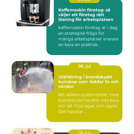
Kaffemaskin företag: så
väljer ett företag rätt
lösning för arbetsplatsen
kaffemaskin företag är i dag
en strategisk fråga för
många arbetsplatser snarare
än bara en praktisk...
06. jul
Utbildning i brandskydd
kunskap som räddar liv och
värden
Att arbeta systematiskt med
brandskydd handlar inte bara
om att följa lagar och regler.
Det handlar ...
01. jul