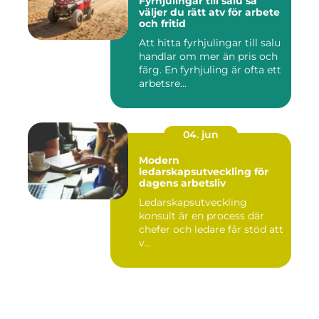
Fyrhjulingar till salu så
väljer du rätt atv för arbete
och fritid
Att hitta fyrhjulingar till salu
handlar om mer än pris och
färg. En fyrhjuling är ofta ett
arbetsre...
04. jun
Modern
ledarskapsutveckling för
dagens arbetsliv
Ledarskapsutveckling
konsult är en process där
chefer och ledare får stöd att
v...