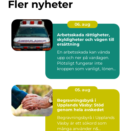
Fler nyheter
06. aug
Arbetsskada rättigheter,
skyldigheter och vägen till
ersättning
En arbetsskada kan vända
upp och ner på vardagen.
Plötsligt fungerar inte
kroppen som vanligt, lönen...
05. aug
Begravningsbyrå i
Upplands Väsby: Stöd
genom hela avskedet
Begravningsbyrå i Upplands
Väsby är ett sökord som
många använder n&...