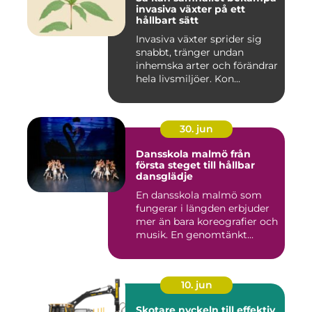
invasiva växter på ett
hållbart sätt
Invasiva växter sprider sig
snabbt, tränger undan
inhemska arter och förändrar
hela livsmiljöer. Kon...
30. jun
Dansskola malmö från
första steget till hållbar
dansglädje
En dansskola malmö som
fungerar i längden erbjuder
mer än bara koreografier och
musik. En genomtänkt...
10. jun
Skotare nyckeln till effektiv