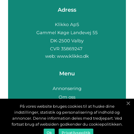
Adress
web:
www.klikko.dk
Menu
Annonsering
Om oss
Cookies
På vores website bruges cookies til at huske dine
indstillinger, statistik og personalisering af indhold og
Kontakta oss
annoncer. Denne information deles med tredjepart. Ved
Sitemap
fortsat brug af websiden godkender du cookiepolitikken.
Ok
Privatlivspolitik