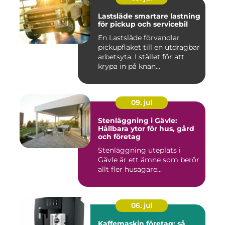
Lastsläde smartare lastning
för pickup och servicebil
En Lastsläde förvandlar
pickupflaket till en utdragbar
arbetsyta. I stället för att
krypa in på knän...
09. jul
Stenläggning i Gävle:
Hållbara ytor för hus, gård
och företag
Stenläggning uteplats i
Gävle är ett ämne som berör
allt fler husägare...
06. jul
Kaffemaskin företag: så