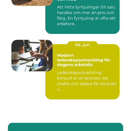
Att hitta fyrhjulingar till salu
handlar om mer än pris och
färg. En fyrhjuling är ofta ett
arbetsre...
04. jun
Modern
ledarskapsutveckling för
dagens arbetsliv
Ledarskapsutveckling
konsult är en process där
chefer och ledare får stöd att
v...