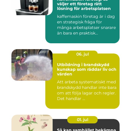
väljer ett företag rätt
lösning för arbetsplatsen
kaffemaskin företag är i dag
en strategisk fråga för
många arbetsplatser snarare
än bara en praktisk...
06. jul
Utbildning i brandskydd
kunskap som räddar liv och
värden
Att arbeta systematiskt med
brandskydd handlar inte bara
om att följa lagar och regler.
Det handlar ...
01. jul
Så kan samhället bekämpa