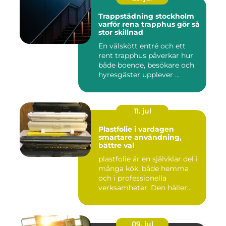
Trappstädning stockholm
varför rena trapphus gör så
stor skillnad
En välskött entré och ett
rent trapphus påverkar hur
både boende, besökare och
hyresgäster upplever ...
11. jul
Plastfolie i vardagen
smartare användning,
bättre val
plastfolie är en självklar del i
många kök, både hemma
och i professionella
verksamheter. Den håller...
09. jul