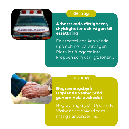
06. aug
Arbetsskada rättigheter,
skyldigheter och vägen till
ersättning
En arbetsskada kan vända
upp och ner på vardagen.
Plötsligt fungerar inte
kroppen som vanligt, lönen...
05. aug
Begravningsbyrå i
Upplands Väsby: Stöd
genom hela avskedet
Begravningsbyrå i Upplands
Väsby är ett sökord som
många använder n&...