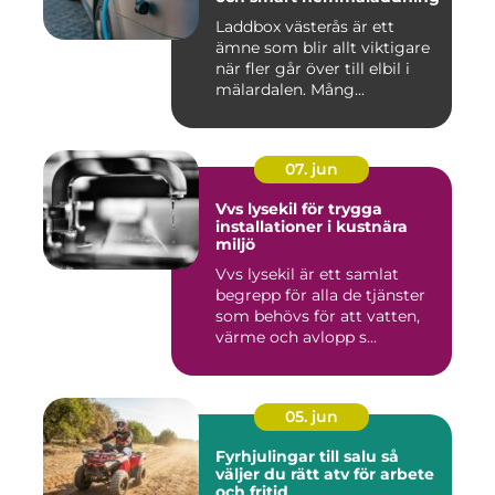
Laddbox västerås är ett
ämne som blir allt viktigare
när fler går över till elbil i
mälardalen. Mång...
07. jun
Vvs lysekil för trygga
installationer i kustnära
miljö
Vvs lysekil är ett samlat
begrepp för alla de tjänster
som behövs för att vatten,
värme och avlopp s...
05. jun
Fyrhjulingar till salu så
väljer du rätt atv för arbete
och fritid