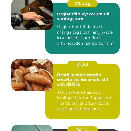
02. aug
Orglar från kyrkorum till
vardagsrum
Orglar hör till de mest
mångsidiga och långlivade
instrument som finns. I
århundraden har de burit m...
31. jul
Beställa tårta tranås
smarta val för smak, stil
och tillfälle
Att planera kalas, dop,
bröllop eller företagsevent i
Tranås börjar ofta med en
avgörande fråga: hur...
30. jul