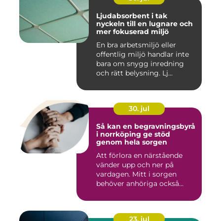
Ljudabsorbent i tak
nyckeln till en lugnare och
mer fokuserad miljö
En bra arbetsmiljö eller
offentlig miljö handlar inte
bara om snygg inredning
och rätt belysning. Lj...
30. jul
Så kan en begravningsbyrå
i norrköping ge stöd
genom hela sorgen
Att förlora en närstående
vänder upp och ner på
vardagen. Mitt i sorgen
behöver anhöriga också
fatta...
23. jul