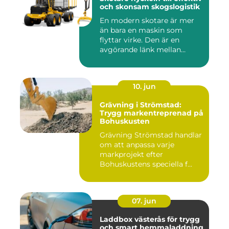
och skonsam skogslogistik
En modern skotare är mer
än bara en maskin som
flyttar virke. Den är en
avgörande länk mellan
avverk...
10. jun
Grävning i Strömstad:
Trygg markentreprenad på
Bohuskusten
Grävning Strömstad handlar
om att anpassa varje
markprojekt efter
Bohuskustens speciella f...
07. jun
Laddbox västerås för trygg
och smart hemmaladdning