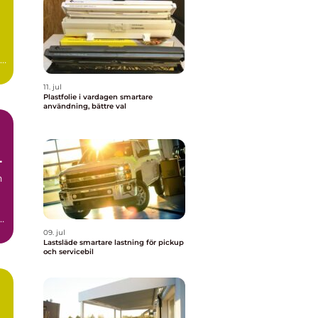
11. jul
Plastfolie i vardagen smartare
användning, bättre val
så
h
h
r
09. jul
Lastsläde smartare lastning för pickup
och servicebil