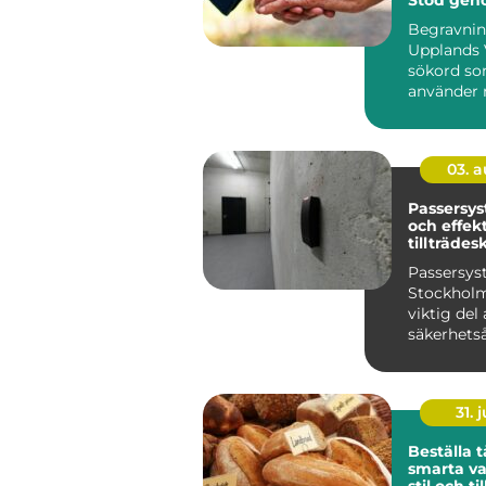
avskedet
Begravnin
Upplands 
sökord s
använder n
03. 
Passersys
och effekt
tillträdes
Passersy
Stockholm
viktig del 
säkerhets
för m&a...
31. j
Beställa t
smarta va
stil och til