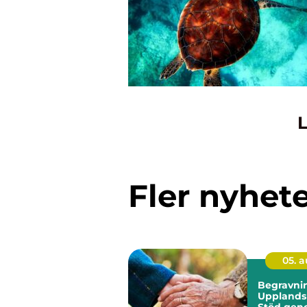
L
Fler nyhet
05. 
Begravnin
Upplands
Stöd gen