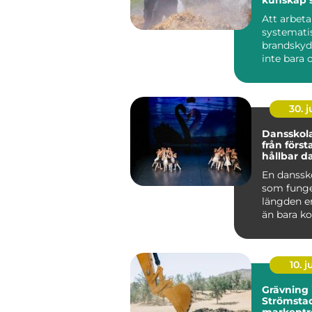
liv och v
Att arbeta
systemati
brandskyd
inte bara 
lagar och 
handlar ...
30. 
Dansskol
från första
hållbar d
En danss
som funge
längden e
än bara ko
och musik
genomtänk
10. 
Grävning 
Strömstad
markentr