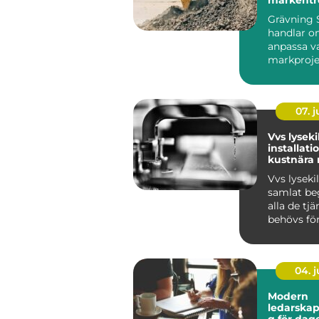
på Bohus
Grävning 
handlar o
anpassa v
markproje
Bohuskus
speciella f.
07. 
Vvs lyseki
installati
kustnära 
Vvs lysekil
samlat be
alla de tj
behövs för
värme och 
04. 
Modern
ledarskap
g för dag