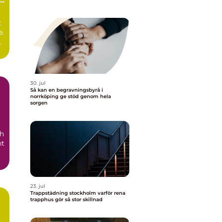
t
e.
er
30. jul
Så kan en begravningsbyrå i
norrköping ge stöd genom hela
sorgen
h
nt
23. jul
Trappstädning stockholm varför rena
trapphus gör så stor skillnad