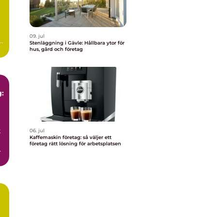
09. jul
I
Stenläggning i Gävle: Hållbara ytor för
n
hus, gård och företag
g:
k
06. jul
Kaffemaskin företag: så väljer ett
företag rätt lösning för arbetsplatsen
e