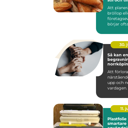
Att planer
bröllop ell
företagsev
börjar of
avgörande 
30. j
Så kan e
begravnin
norrköpin
genom he
Att förlor
närståend
upp och n
vardagen. 
sorgen be
anhöriga o
11. j
Plastfolie
smartare
användnin