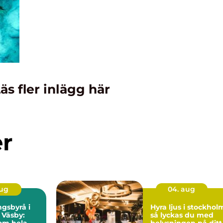
äs fler inlägg här
er
aug
04. aug
gsbyrå i
Hyra ljus i stockhol
 Väsby:
så lyckas du med
om hela
belysningen på ditt