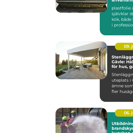
val
plastfolie 
självklar 
kök, båd
i professi
verksamhe
håller...
09. j
Stenläggn
Gävle: Hål
för hus, 
företag
Stenläggn
uteplats i 
ämne som 
fler husäga
06. j
Utbildnin
brandsky
kunskap 