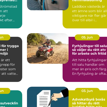
kusten
Strömstad
Laddbox västerås är
m att
ett ämne som blir all
arje
viktigare när fler går
kt efter
över till elbil i
tens
mälardalen. Mång...
..
jun
05. jun
l för trygga
Fyrhjulingar till salu
oner i
så väljer du rätt atv
miljö
för arbete och fritid
 är ett
Att hitta fyrhjulingar
grepp för
till salu handlar om
änster som
mer än pris och färg.
 att vatten,
En fyrhjuling är ofta
avlopp s...
ett arbetsre...
jun
03. jun
Advokatbyrå borås
sutvecklin
så hittar du rätt
ens
juridisk hjälp när