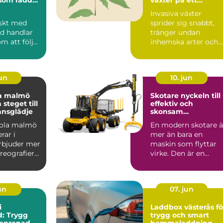
ärden
hållbart sätt
Invasiva växter
skt med
sprider sig snabbt,
d handlar
tränger undan
om att följa
inhemska arter och
regler. Det
förändrar hela
livsmiljöer. Kon...
jun
10. jun
a malmö
Skotare nyckeln till
 steget till
effektiv och
ansglädje
skonsam
skogslogistik
kola malmö
En modern skotare ä
rar i
mer än bara en
rbjuder mer
maskin som flyttar
reografier
virke. Den är en
. En
avgörande länk
t...
mellan avverk...
jun
07. jun
i
Laddbox västerås fö
: Trygg
trygg och smart
eprenad
hemmaladdning