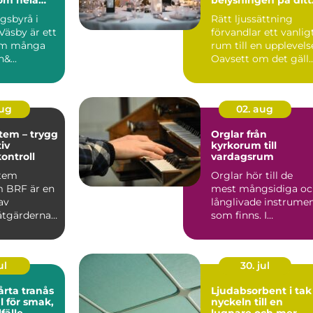
event
gsbyrå i
Rätt ljussättning
Väsby är ett
förvandlar ett vanlig
om många
rum till en upplevels
&...
Oavsett om det gäll
en företagsko...
aug
02. aug
tem – trygg
Orglar från
iv
kyrkorum till
kontroll
vardagsrum
stem
Orglar hör till de
 BRF är en
mest mångsidiga oc
av
långlivade instrume
åtgärderna
som finns. I
århundraden har de
burit m...
ul
30. jul
årta tranås
Ljudabsorbent i tak
l för smak,
nyckeln till en
lfälle
lugnare och mer