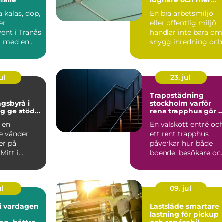
fokuserad miljö
a kalas, dop,
En bra arbetsmiljö
er
eller offentlig miljö
ent i Tranås
handlar inte bara om
ta med en
snygg inredning och
fråga: hur...
rätt belysning. Lj...
ul
23. jul
n
Trappstädning
gsbyrå i
stockholm varför
g ge stöd
rena trapphus gör 
la sorgen
stor skillnad
a en
En välskött entré oc
e vänder
ett rent trapphus
er på
påverkar hur både
Mitt i
boende, besökare oc
höver
hyresgäster uppleve
ckså fatta...
...
ul
09. jul
 i vardagen
Lastsläde smartare
lastning för pickup
g, bättre
och servicebil