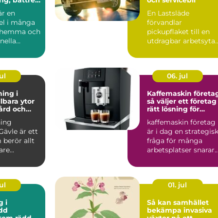
är en
En Lastsläde
del i många
förvandlar
e hemma och
pickupflaket till en
onella
utdragbar arbetsyta. 
ter. Den
stället för att krypa i
på knän...
ul
06. jul
ing i
Kaffemaskin företa
lbara ytor
så väljer ett företag
gård och
rätt lösning för
arbetsplatsen
ing
kaffemaskin företag
Gävle är ett
är i dag en strategis
berör allt
fråga för många
re...
arbetsplatser snarar
än bara en praktisk...
ul
01. jul
g i
Så kan samhället
dd
bekämpa invasiva
som räddar
växter på ett