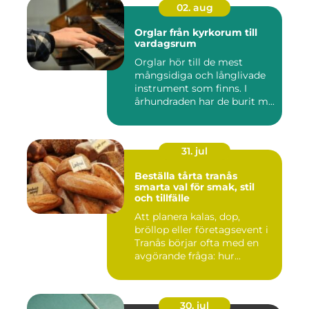
02. aug
Orglar från kyrkorum till
vardagsrum
Orglar hör till de mest
mångsidiga och långlivade
instrument som finns. I
århundraden har de burit m...
31. jul
Beställa tårta tranås
smarta val för smak, stil
och tillfälle
Att planera kalas, dop,
bröllop eller företagsevent i
Tranås börjar ofta med en
avgörande fråga: hur...
30. jul