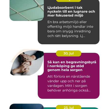
Ljudabsorbent i tak
nyckeln till en lugnare och
mer fokuserad miljö
En bra arbetsmiljö eller
offentlig miljö handlar inte
bara om snygg inredning
och rätt belysning. Lj...
30. jul
Så kan en begravningsbyrå
i norrköping ge stöd
genom hela sorgen
Att förlora en närstående
vänder upp och ner på
vardagen. Mitt i sorgen
behöver anhöriga också
fatta...
23. jul