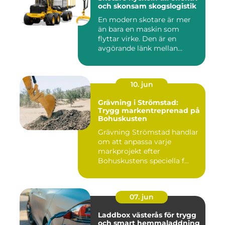
och skonsam skogslogistik
En modern skotare är mer
än bara en maskin som
flyttar virke. Den är en
avgörande länk mellan
avverk...
10. jun
Grävning i Strömstad:
Trygg markentreprenad på
Bohuskusten
Grävning Strömstad handlar
om att anpassa varje
markprojekt efter
Bohuskustens speciella f...
07. jun
Laddbox västerås för trygg
och smart hemmaladdning