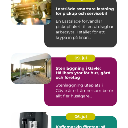
Lastsläde smartare lastning
för pickup och servicebil
En Lastsläde förvandlar
pickupflaket till en utdragbar
arbetsyta. I stället för att
krypa in på knän...
09. jul
Stenläggning i Gävle:
Hållbara ytor för hus, gård
och företag
Stenläggning uteplats i
Gävle är ett ämne som berör
allt fler husägare...
06. jul
Kaffemaskin företag: så