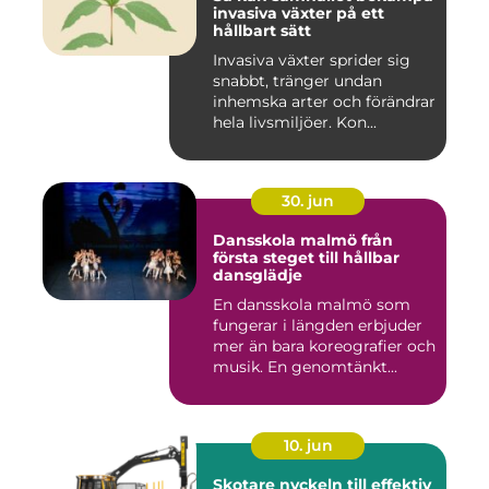
invasiva växter på ett
hållbart sätt
Invasiva växter sprider sig
snabbt, tränger undan
inhemska arter och förändrar
hela livsmiljöer. Kon...
30. jun
Dansskola malmö från
första steget till hållbar
dansglädje
En dansskola malmö som
fungerar i längden erbjuder
mer än bara koreografier och
musik. En genomtänkt...
10. jun
Skotare nyckeln till effektiv