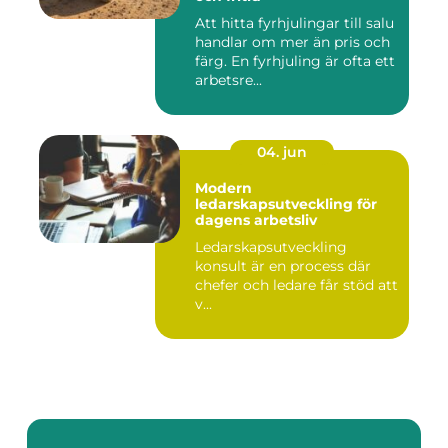
Att hitta fyrhjulingar till salu
handlar om mer än pris och
färg. En fyrhjuling är ofta ett
arbetsre...
04. jun
Modern
ledarskapsutveckling för
dagens arbetsliv
Ledarskapsutveckling
konsult är en process där
chefer och ledare får stöd att
v...