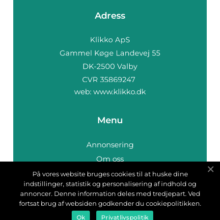
Adress
web:
www.klikko.dk
Menu
Annonsering
Om oss
Cookies
På vores website bruges cookies til at huske dine
indstillinger, statistik og personalisering af indhold og
Kontakta oss
annoncer. Denne information deles med tredjepart. Ved
Sitemap
fortsat brug af websiden godkender du cookiepolitikken.
Ok
Privatlivspolitik