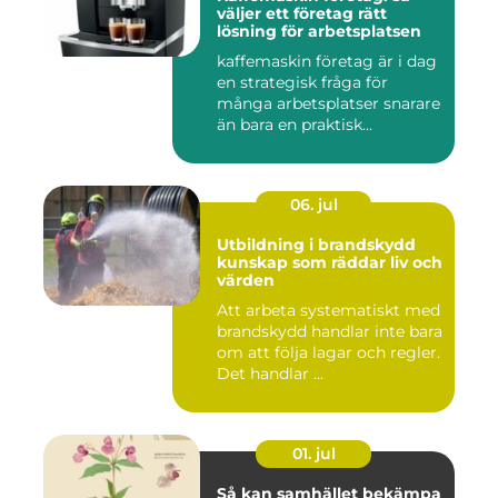
väljer ett företag rätt
lösning för arbetsplatsen
kaffemaskin företag är i dag
en strategisk fråga för
många arbetsplatser snarare
än bara en praktisk...
06. jul
Utbildning i brandskydd
kunskap som räddar liv och
värden
Att arbeta systematiskt med
brandskydd handlar inte bara
om att följa lagar och regler.
Det handlar ...
01. jul
Så kan samhället bekämpa