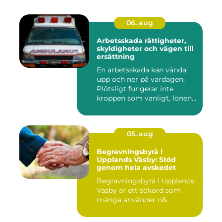
06. aug
Arbetsskada rättigheter,
skyldigheter och vägen till
ersättning
En arbetsskada kan vända
upp och ner på vardagen.
Plötsligt fungerar inte
kroppen som vanligt, lönen...
05. aug
Begravningsbyrå i
Upplands Väsby: Stöd
genom hela avskedet
Begravningsbyrå i Upplands
Väsby är ett sökord som
många använder n&...