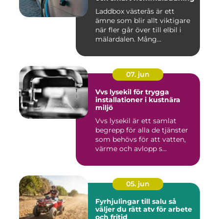
Laddbox västerås är ett
ämne som blir allt viktigare
när fler går över till elbil i
mälardalen. Mång...
07. jun
Vvs lysekil för trygga
installationer i kustnära
miljö
Vvs lysekil är ett samlat
begrepp för alla de tjänster
som behövs för att vatten,
värme och avlopp s...
05. jun
Fyrhjulingar till salu så
väljer du rätt atv för arbete
och fritid