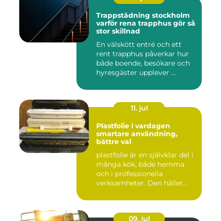
Trappstädning stockholm
varför rena trapphus gör så
stor skillnad
En välskött entré och ett
rent trapphus påverkar hur
både boende, besökare och
hyresgäster upplever ...
11. jul
Plastfolie i vardagen
smartare användning,
bättre val
plastfolie är en självklar del i
många kök, både hemma
och i professionella
verksamheter. Den håller...
09. jul