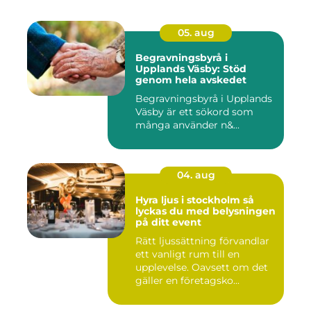
05. aug
Begravningsbyrå i
Upplands Väsby: Stöd
genom hela avskedet
Begravningsbyrå i Upplands
Väsby är ett sökord som
många använder n&...
04. aug
Hyra ljus i stockholm så
lyckas du med belysningen
på ditt event
Rätt ljussättning förvandlar
ett vanligt rum till en
upplevelse. Oavsett om det
gäller en företagsko...