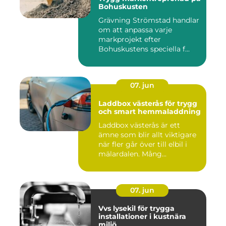
Bohuskusten
Grävning Strömstad handlar
om att anpassa varje
markprojekt efter
Bohuskustens speciella f...
07. jun
Laddbox västerås för trygg
och smart hemmaladdning
Laddbox västerås är ett
ämne som blir allt viktigare
när fler går över till elbil i
mälardalen. Mång...
07. jun
Vvs lysekil för trygga
installationer i kustnära
miljö