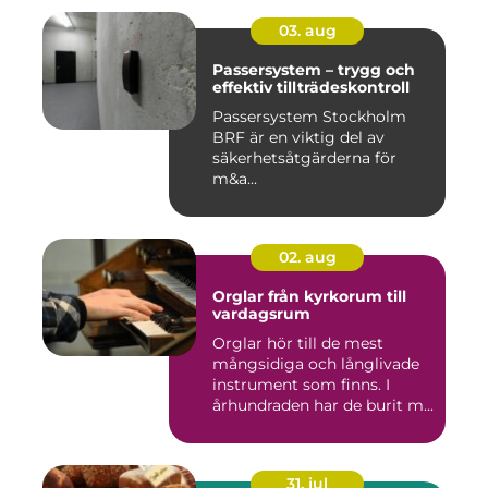
03. aug
Passersystem – trygg och
effektiv tillträdeskontroll
Passersystem Stockholm
BRF är en viktig del av
säkerhetsåtgärderna för
m&a...
02. aug
Orglar från kyrkorum till
vardagsrum
Orglar hör till de mest
mångsidiga och långlivade
instrument som finns. I
århundraden har de burit m...
31. jul