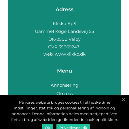
Adress
web:
www.klikko.dk
Menu
Annonsering
Om oss
Cookies
På vores website bruges cookies til at huske dine
indstillinger, statistik og personalisering af indhold og
Kontakta oss
annoncer. Denne information deles med tredjepart. Ved
Sitemap
fortsat brug af websiden godkender du cookiepolitikken.
Ok
Privatlivspolitik