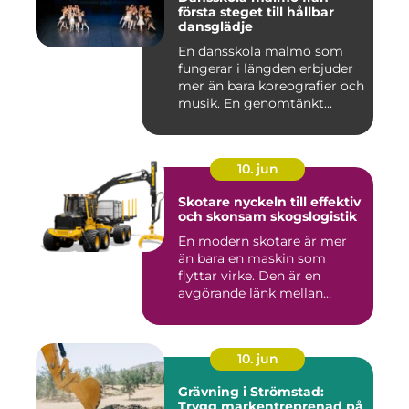
första steget till hållbar
dansglädje
En dansskola malmö som
fungerar i längden erbjuder
mer än bara koreografier och
musik. En genomtänkt...
10. jun
Skotare nyckeln till effektiv
och skonsam skogslogistik
En modern skotare är mer
än bara en maskin som
flyttar virke. Den är en
avgörande länk mellan
avverk...
10. jun
Grävning i Strömstad:
Trygg markentreprenad på