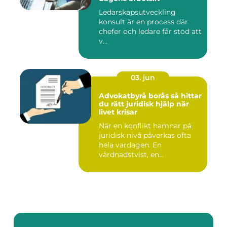
Ledarskapsutveckling
konsult är en process där
chefer och ledare får stöd att
v...
03. jun
Advokatbyrå borås så hittar
du rätt juridisk hjälp när
livet krisar
När en konflikt hamnar på
juridisk nivå påverkas ofta
hela vardagen. En
vårdnadstvist, en
brottsmiss...