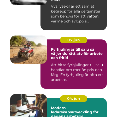
Vvs lysekil är ett samlat
begrepp för alla de tjänster
som behövs för att vatten,
värme och avlopp s...
05. jun
Fyrhjulingar till salu så
väljer du rätt atv för arbete
och fritid
Att hitta fyrhjulingar till salu
handlar om mer än pris och
färg. En fyrhjuling är ofta ett
arbetsre...
04. jun
Modern
ledarskapsutveckling för
dagens arbetsliv