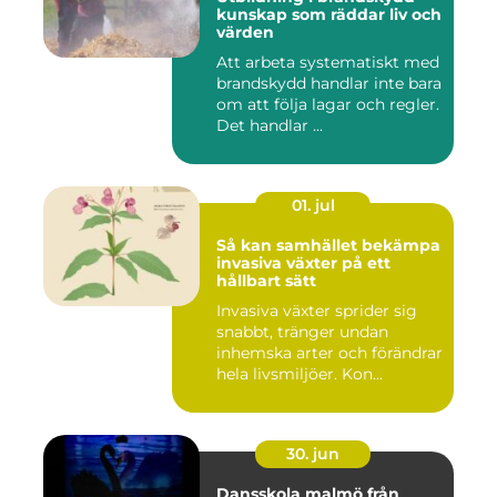
kunskap som räddar liv och
värden
Att arbeta systematiskt med
brandskydd handlar inte bara
om att följa lagar och regler.
Det handlar ...
01. jul
Så kan samhället bekämpa
invasiva växter på ett
hållbart sätt
Invasiva växter sprider sig
snabbt, tränger undan
inhemska arter och förändrar
hela livsmiljöer. Kon...
30. jun
Dansskola malmö från