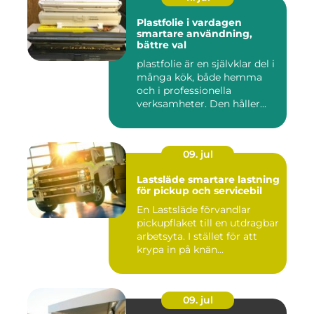
Plastfolie i vardagen
smartare användning,
bättre val
plastfolie är en självklar del i
många kök, både hemma
och i professionella
verksamheter. Den håller...
09. jul
Lastsläde smartare lastning
för pickup och servicebil
En Lastsläde förvandlar
pickupflaket till en utdragbar
arbetsyta. I stället för att
krypa in på knän...
09. jul