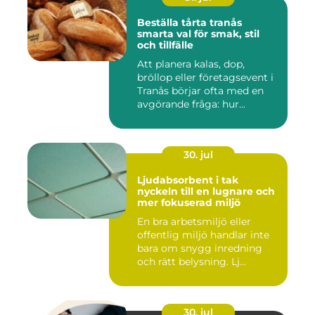
Beställa tårta tranås
smarta val för smak, stil
och tillfälle
Att planera kalas, dop,
bröllop eller företagsevent i
Tranås börjar ofta med en
avgörande fråga: hur...
30. jul
Ljudabsorbent i tak
nyckeln till en lugnare och
mer fokuserad miljö
En bra arbetsmiljö eller
offentlig miljö handlar inte
bara om snygg inredning
och rätt belysning. Lj...
30. jul