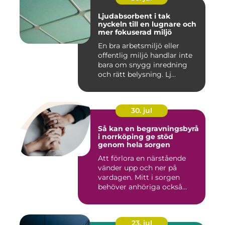
Ljudabsorbent i tak
nyckeln till en lugnare och
mer fokuserad miljö
En bra arbetsmiljö eller
offentlig miljö handlar inte
bara om snygg inredning
och rätt belysning. Lj...
30. jul
Så kan en begravningsbyrå
i norrköping ge stöd
genom hela sorgen
Att förlora en närstående
vänder upp och ner på
vardagen. Mitt i sorgen
behöver anhöriga också
fatta...
23. jul