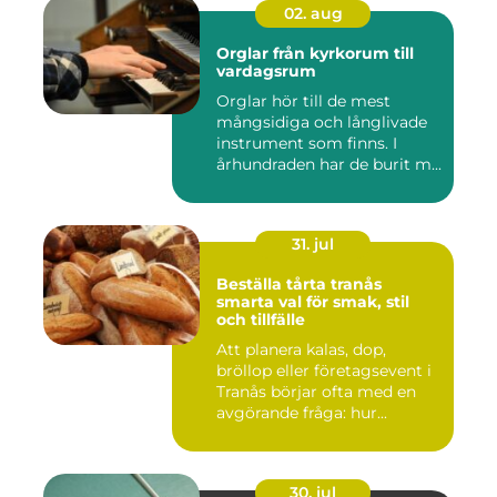
02. aug
Orglar från kyrkorum till
vardagsrum
Orglar hör till de mest
mångsidiga och långlivade
instrument som finns. I
århundraden har de burit m...
31. jul
Beställa tårta tranås
smarta val för smak, stil
och tillfälle
Att planera kalas, dop,
bröllop eller företagsevent i
Tranås börjar ofta med en
avgörande fråga: hur...
30. jul