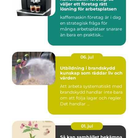
väljer ett företag rätt
lösning för arbetsplatsen
kaffemaskin företag är i dag
en strategisk fråga för
många arbetsplatser snarare
än bara en praktisk...
06. jul
Utbildning i brandskydd
kunskap som räddar liv och
värden
Att arbeta systematiskt med
brandskydd handlar inte bara
om att följa lagar och regler.
Det handlar ...
01. jul
Så kan samhället bekämpa