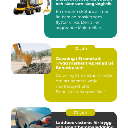
och skonsam skogslogistik
En modern skotare är mer
än bara en maskin som
flyttar virke. Den är en
avgörande länk mellan
avverk...
10. jun
Grävning i Strömstad:
Trygg markentreprenad på
Bohuskusten
Grävning Strömstad handlar
om att anpassa varje
markprojekt efter
Bohuskustens speciella f...
07. jun
Laddbox västerås för trygg
och smart hemmaladdning