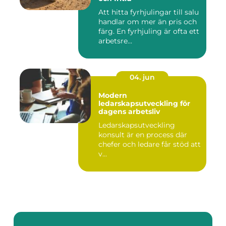
Att hitta fyrhjulingar till salu
handlar om mer än pris och
färg. En fyrhjuling är ofta ett
arbetsre...
04. jun
Modern
ledarskapsutveckling för
dagens arbetsliv
Ledarskapsutveckling
konsult är en process där
chefer och ledare får stöd att
v...