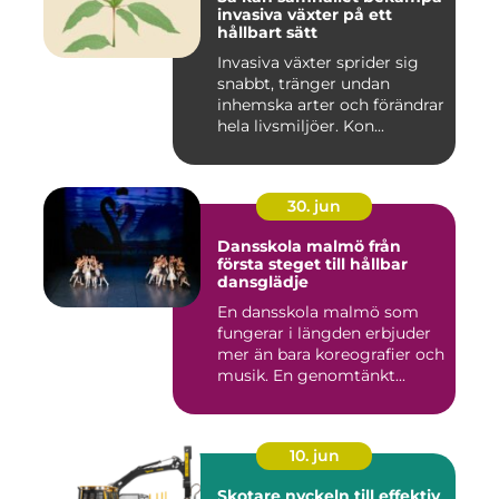
invasiva växter på ett
hållbart sätt
Invasiva växter sprider sig
snabbt, tränger undan
inhemska arter och förändrar
hela livsmiljöer. Kon...
30. jun
Dansskola malmö från
första steget till hållbar
dansglädje
En dansskola malmö som
fungerar i längden erbjuder
mer än bara koreografier och
musik. En genomtänkt...
10. jun
Skotare nyckeln till effektiv