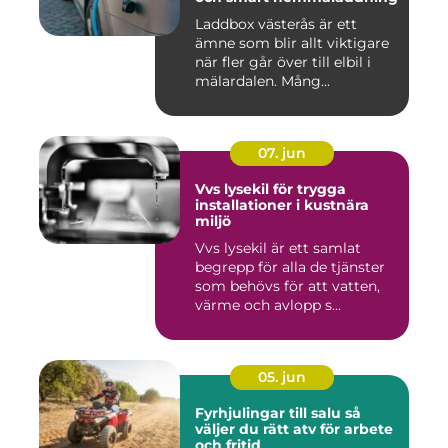
Laddbox västerås är ett
ämne som blir allt viktigare
när fler går över till elbil i
mälardalen. Mång...
07. jun
Vvs lysekil för trygga
installationer i kustnära
miljö
Vvs lysekil är ett samlat
begrepp för alla de tjänster
som behövs för att vatten,
värme och avlopp s...
05. jun
Fyrhjulingar till salu så
väljer du rätt atv för arbete
och fritid