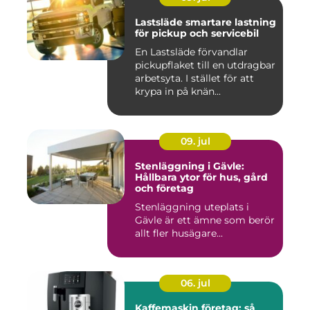
Lastsläde smartare lastning
för pickup och servicebil
En Lastsläde förvandlar
pickupflaket till en utdragbar
arbetsyta. I stället för att
krypa in på knän...
09. jul
Stenläggning i Gävle:
Hållbara ytor för hus, gård
och företag
Stenläggning uteplats i
Gävle är ett ämne som berör
allt fler husägare...
06. jul
Kaffemaskin företag: så