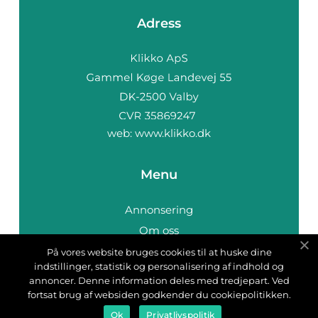
Adress
web:
www.klikko.dk
Menu
Annonsering
Om oss
Cookies
På vores website bruges cookies til at huske dine
indstillinger, statistik og personalisering af indhold og
Kontakta oss
annoncer. Denne information deles med tredjepart. Ved
Sitemap
fortsat brug af websiden godkender du cookiepolitikken.
Ok
Privatlivspolitik