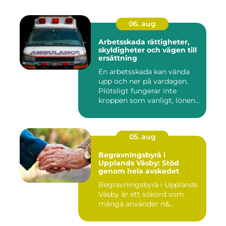
06. aug
Arbetsskada rättigheter,
skyldigheter och vägen till
ersättning
En arbetsskada kan vända
upp och ner på vardagen.
Plötsligt fungerar inte
kroppen som vanligt, lönen...
05. aug
Begravningsbyrå i
Upplands Väsby: Stöd
genom hela avskedet
Begravningsbyrå i Upplands
Väsby är ett sökord som
många använder n&...