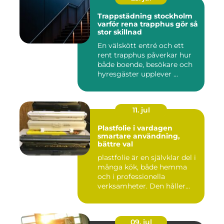
Trappstädning stockholm
varför rena trapphus gör så
stor skillnad
En välskött entré och ett
rent trapphus påverkar hur
både boende, besökare och
hyresgäster upplever ...
11. jul
Plastfolie i vardagen
smartare användning,
bättre val
plastfolie är en självklar del i
många kök, både hemma
och i professionella
verksamheter. Den håller...
09. jul