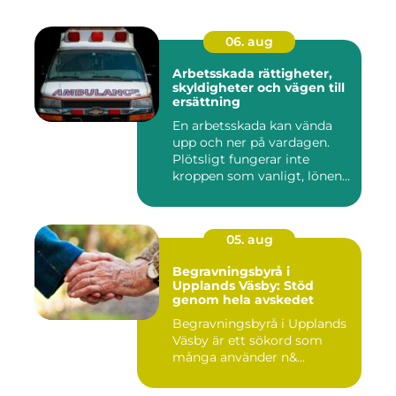
06. aug
Arbetsskada rättigheter,
skyldigheter och vägen till
ersättning
En arbetsskada kan vända
upp och ner på vardagen.
Plötsligt fungerar inte
kroppen som vanligt, lönen...
05. aug
Begravningsbyrå i
Upplands Väsby: Stöd
genom hela avskedet
Begravningsbyrå i Upplands
Väsby är ett sökord som
många använder n&...