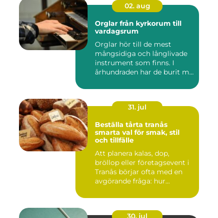
02. aug
Orglar från kyrkorum till
vardagsrum
Orglar hör till de mest
mångsidiga och långlivade
instrument som finns. I
århundraden har de burit m...
31. jul
Beställa tårta tranås
smarta val för smak, stil
och tillfälle
Att planera kalas, dop,
bröllop eller företagsevent i
Tranås börjar ofta med en
avgörande fråga: hur...
30. jul