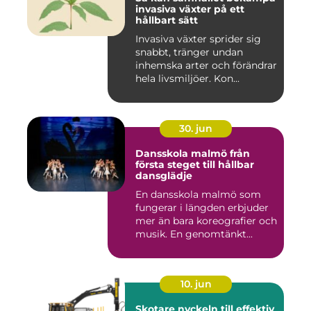
invasiva växter på ett
hållbart sätt
Invasiva växter sprider sig
snabbt, tränger undan
inhemska arter och förändrar
hela livsmiljöer. Kon...
30. jun
Dansskola malmö från
första steget till hållbar
dansglädje
En dansskola malmö som
fungerar i längden erbjuder
mer än bara koreografier och
musik. En genomtänkt...
10. jun
Skotare nyckeln till effektiv