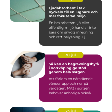
Ljudabsorbent i tak
nyckeln till en lugnare och
mer fokuserad miljö
En bra arbetsmiljö eller
offentlig miljö handlar inte
bara om snygg inredning
och rätt belysning. Lj...
30. jul
Så kan en begravningsbyrå
i norrköping ge stöd
genom hela sorgen
Att förlora en närstående
vänder upp och ner på
vardagen. Mitt i sorgen
behöver anhöriga också
fatta...
23. jul