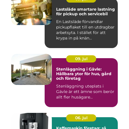
Lastsläde smartare lastning
för pickup och servicebil
En Lastsläde förvandlar
pickupflaket till en utdragbar
arbetsyta. I stället för att
krypa in på knän...
09. jul
Stenläggning i Gävle:
Hållbara ytor för hus, gård
och företag
Stenläggning uteplats i
Gävle är ett ämne som berör
allt fler husägare...
06. jul
Kaffemaskin företag: så