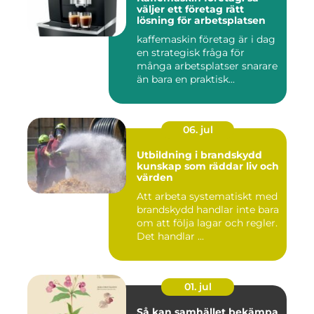
väljer ett företag rätt
lösning för arbetsplatsen
kaffemaskin företag är i dag
en strategisk fråga för
många arbetsplatser snarare
än bara en praktisk...
06. jul
Utbildning i brandskydd
kunskap som räddar liv och
värden
Att arbeta systematiskt med
brandskydd handlar inte bara
om att följa lagar och regler.
Det handlar ...
01. jul
Så kan samhället bekämpa