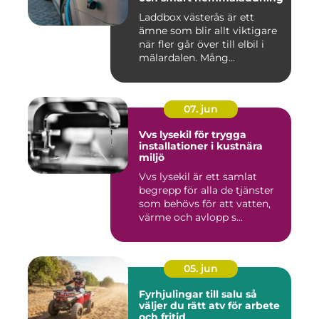
Laddbox västerås är ett
ämne som blir allt viktigare
när fler går över till elbil i
mälardalen. Mång...
07. jun
Vvs lysekil för trygga
installationer i kustnära
miljö
Vvs lysekil är ett samlat
begrepp för alla de tjänster
som behövs för att vatten,
värme och avlopp s...
05. jun
Fyrhjulingar till salu så
väljer du rätt atv för arbete
och fritid