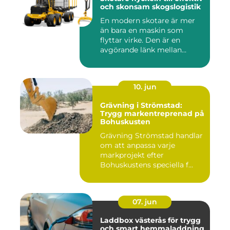
och skonsam skogslogistik
En modern skotare är mer
än bara en maskin som
flyttar virke. Den är en
avgörande länk mellan
avverk...
10. jun
Grävning i Strömstad:
Trygg markentreprenad på
Bohuskusten
Grävning Strömstad handlar
om att anpassa varje
markprojekt efter
Bohuskustens speciella f...
07. jun
Laddbox västerås för trygg
och smart hemmaladdning