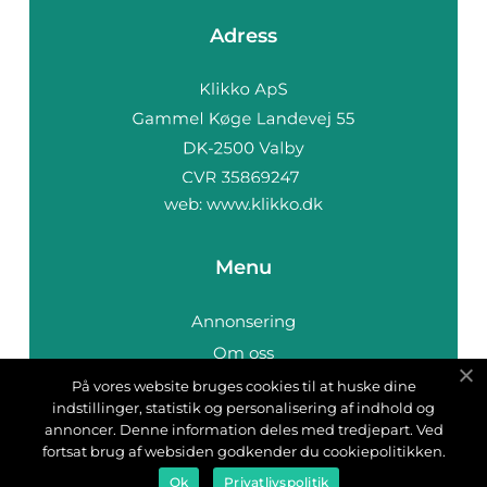
Adress
web:
www.klikko.dk
Menu
Annonsering
Om oss
Cookies
På vores website bruges cookies til at huske dine
indstillinger, statistik og personalisering af indhold og
Kontakta oss
annoncer. Denne information deles med tredjepart. Ved
Sitemap
fortsat brug af websiden godkender du cookiepolitikken.
Ok
Privatlivspolitik