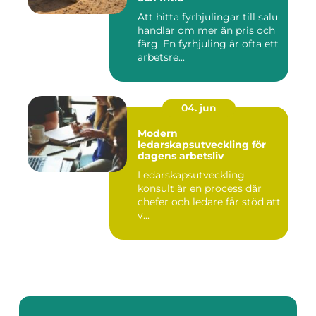
Att hitta fyrhjulingar till salu
handlar om mer än pris och
färg. En fyrhjuling är ofta ett
arbetsre...
04. jun
Modern
ledarskapsutveckling för
dagens arbetsliv
Ledarskapsutveckling
konsult är en process där
chefer och ledare får stöd att
v...