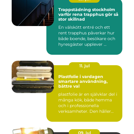
Trappstädning stockholm
varför rena trapphus gör så
stor skillnad
En välskött entré och ett
rent trapphus påverkar hur
både boende, besökare och
hyresgäster upplever ...
11. jul
Plastfolie i vardagen
smartare användning,
bättre val
plastfolie är en självklar del i
många kök, både hemma
och i professionella
verksamheter. Den håller...
09. jul