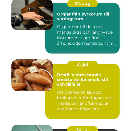
02. aug
Orglar från kyrkorum till
vardagsrum
Orglar hör till de mest
mångsidiga och långlivade
instrument som finns. I
århundraden har de burit m...
31. jul
Beställa tårta tranås
smarta val för smak, stil
och tillfälle
Att planera kalas, dop,
bröllop eller företagsevent i
Tranås börjar ofta med en
avgörande fråga: hur...
30. jul