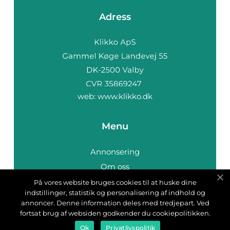
Adress
web:
www.klikko.dk
Menu
Annonsering
Om oss
Cookies
På vores website bruges cookies til at huske dine
indstillinger, statistik og personalisering af indhold og
Kontakta oss
annoncer. Denne information deles med tredjepart. Ved
Sitemap
fortsat brug af websiden godkender du cookiepolitikken.
Ok
Privatlivspolitik