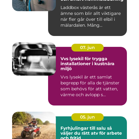
Laddbox västerås är ett
ämne som blir allt viktigare
när fler går över till elbil i
mälardalen. Mång...
07. jun
Vvs lysekil för trygga
installationer i kustnära
miljö
Vvs lysekil är ett samlat
begrepp för alla de tjänster
som behövs för att vatten,
värme och avlopp s...
05. jun
Fyrhjulingar till salu så
väljer du rätt atv för arbete
och fritid