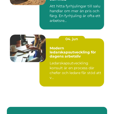
Att hitta fyrhjulingar till salu
handlar om mer än pris och
färg. En fyrhjuling är ofta ett
arbetsre...
04. jun
Modern
ledarskapsutveckling för
dagens arbetsliv
Ledarskapsutveckling
konsult är en process där
chefer och ledare får stöd att
v...