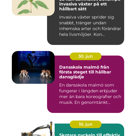
invasiva växter på ett
hållbart sätt
Invasiva växter sprider sig
snabbt, tränger undan
inhemska arter och förändrar
hela livsmiljöer. Kon...
30. jun
Dansskola malmö från
första steget till hållbar
dansglädje
En dansskola malmö som
fungerar i längden erbjuder
mer än bara koreografier och
musik. En genomtänkt...
10. jun
Skotare nyckeln till effektiv