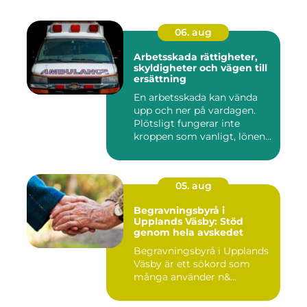
06. aug
Arbetsskada rättigheter,
skyldigheter och vägen till
ersättning
En arbetsskada kan vända
upp och ner på vardagen.
Plötsligt fungerar inte
kroppen som vanligt, lönen...
05. aug
Begravningsbyrå i
Upplands Väsby: Stöd
genom hela avskedet
Begravningsbyrå i Upplands
Väsby är ett sökord som
många använder n&...