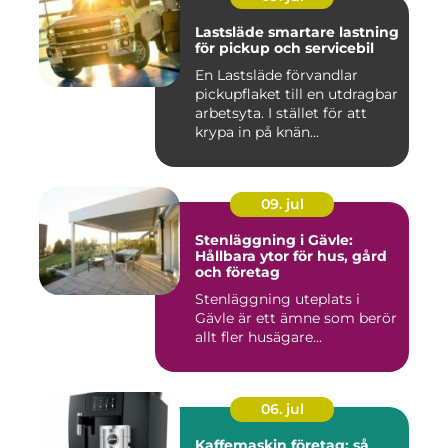
Lastsläde smartare lastning
för pickup och servicebil
En Lastsläde förvandlar
pickupflaket till en utdragbar
arbetsyta. I stället för att
krypa in på knän...
09. jul
Stenläggning i Gävle:
Hållbara ytor för hus, gård
och företag
Stenläggning uteplats i
Gävle är ett ämne som berör
allt fler husägare...
06. jul
Kaffemaskin företag: så