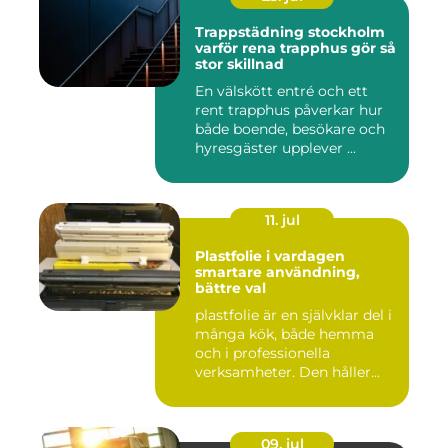
Trappstädning stockholm
varför rena trapphus gör så
stor skillnad
En välskött entré och ett
rent trapphus påverkar hur
både boende, besökare och
hyresgäster upplever ...
11. jul
Plastfolie i vardagen
smartare användning,
bättre val
plastfolie är en självklar del i
många kök, både hemma
och i professionella
verksamheter. Den håller...
09. jul