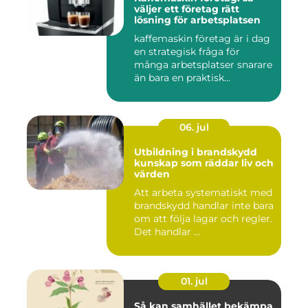
väljer ett företag rätt
lösning för arbetsplatsen
kaffemaskin företag är i dag
en strategisk fråga för
många arbetsplatser snarare
än bara en praktisk...
06. jul
Utbildning i brandskydd
kunskap som räddar liv och
värden
Att arbeta systematiskt med
brandskydd handlar inte bara
om att följa lagar och regler.
Det handlar ...
01. jul
Så kan samhället bekämpa