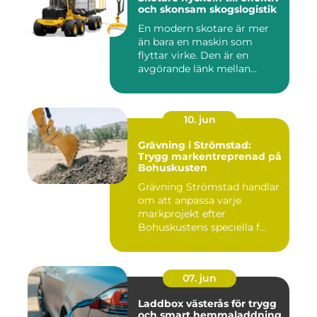
och skonsam skogslogistik
En modern skotare är mer
än bara en maskin som
flyttar virke. Den är en
avgörande länk mellan
avverk...
10. jun
Grävning i Strömstad:
Trygg markentreprenad på
Bohuskusten
Grävning Strömstad handlar
om att anpassa varje
markprojekt efter
Bohuskustens speciella f...
07. jun
Laddbox västerås för trygg
och smart hemmaladdning