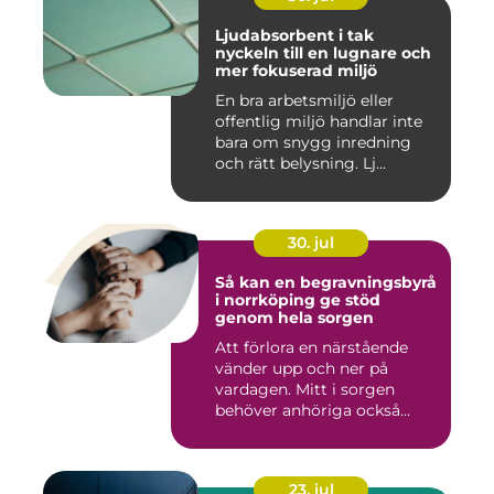
Ljudabsorbent i tak
nyckeln till en lugnare och
mer fokuserad miljö
En bra arbetsmiljö eller
offentlig miljö handlar inte
bara om snygg inredning
och rätt belysning. Lj...
30. jul
Så kan en begravningsbyrå
i norrköping ge stöd
genom hela sorgen
Att förlora en närstående
vänder upp och ner på
vardagen. Mitt i sorgen
behöver anhöriga också
fatta...
23. jul