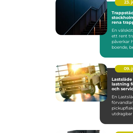
23. j
Trappstä
stockholm varf
rena trap
stor skill
En välsköt
ett rent t
påverkar 
boende, b
hyresgäst
...
09. j
Lastsläde smartar
lastning 
och servic
En Lastsl
förvandlar
pickupflake
utdragbar 
stället för
på knän...