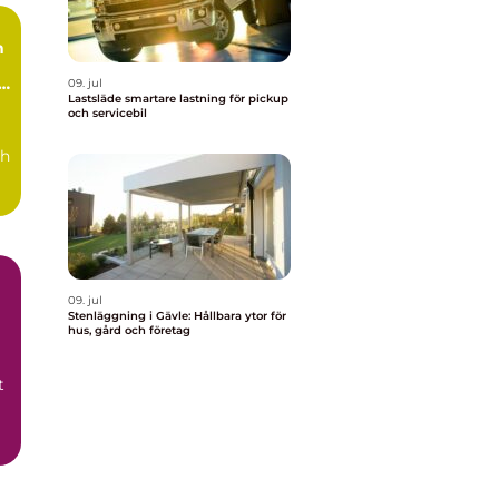
n
09. jul
Lastsläde smartare lastning för pickup
och servicebil
ch
09. jul
Stenläggning i Gävle: Hållbara ytor för
hus, gård och företag
t