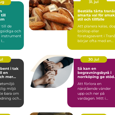
aug
31. jul
Beställa tårta tranå
till
smarta val för smak
um
stil och tillfälle
till de
Att planera kalas, do
gsidiga och
bröllop eller
e instrument
företagsevent i Tran
 I
börjar ofta med en
en har de
avgörande fråga: hur.
ul
30. jul
bent i tak
Så kan en
ll en
begravningsbyrå i
och mer
norrköping ge stöd
 miljö
genom hela sorgen
etsmiljö
Att förlora en
tlig miljö
närstående vänder
nte bara om
upp och ner på
edning och
vardagen. Mitt i
ng. Lj...
sorgen behöver
anhöriga också fatta.