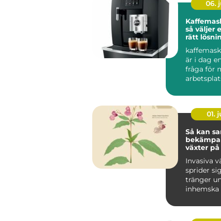
06. j
Kaffemask
så väljer 
rätt lösni
arbetspla
kaffemask
är i dag e
fråga för
arbetsplat
än bara en 
01. j
Så kan sa
bekämpa 
växter på
hållbart s
Invasiva v
sprider si
tränger u
inhemska 
förändrar 
livsmiljöer