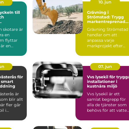
jun
10. jun
Grävning i
ch
Strömstad: Trygg
markentreprenad
stik
på Bohuskusten
 skotare är
Grävning Strömstad
ra en
handlar om att
m flyttar
anpassa varje
 är en
markprojekt efter
 länk
Bohuskustens
erk...
speciella f...
jun
07. jun
ästerås för
Vvs lysekil för trygg
 smart
installationer i
ddning
kustnära miljö
ästerås är
Vvs lysekil är ett
om blir allt
samlat begrepp för
är fler går
alla de tjänster som
il i
behövs för att vatten
. Mång...
värme och avlopp s...