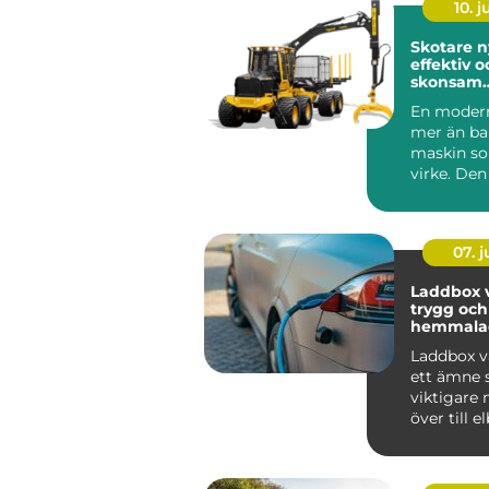
10. 
Skotare nyckeln till
effektiv o
skonsam
skogslogi
En modern
mer än ba
maskin so
virke. Den
avgörande
mellan avv
07. 
Laddbox v
trygg och
hemmala
Laddbox v
ett ämne s
viktigare n
över till elb
mälardalen