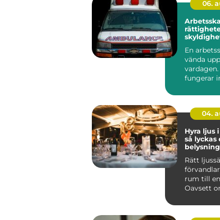
06. 
Arbetssk
rättighete
skyldighe
vägen till
En arbets
vända upp
vardagen. 
fungerar 
som vanlig
04. 
Hyra ljus 
så lyckas
belysning
event
Rätt ljuss
förvandlar
rum till e
Oavsett o
en företag