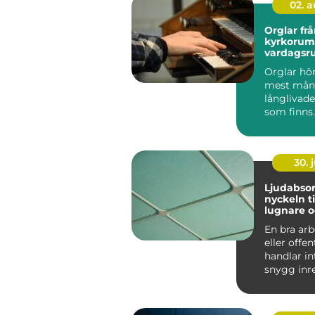
02. 
Orglar från
kyrkorum 
vardagsr
Orglar hör 
mest mån
långlivad
som finns.
århundrad
burit m...
30. j
Ljudabsor
nyckeln ti
lugnare 
fokuserad
En bra arb
eller offen
handlar i
snygg inr
rätt belysni