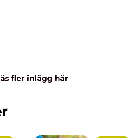
äs fler inlägg här
er