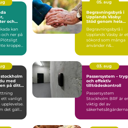
aug
05. aug
ada
Begravningsbyrå i
r,
Upplands Väsby:
ter och
Stöd genom hela
 ersättning
avskedet
skada kan
Begravningsbyrå i
 och ner på
Upplands Väsby är et
Plötsligt
sökord som många
inte kroppen
använder n&...
t, lönen...
aug
03. aug
i stockholm
Passersystem – try
 du med
och effektiv
en på ditt
tillträdeskontroll
ättning
Passersystem
 ett vanligt
Stockholm BRF är e
n upplevelse.
viktig del av
m det gäller
säkerhetsåtgärderna
sko...
för m&a...