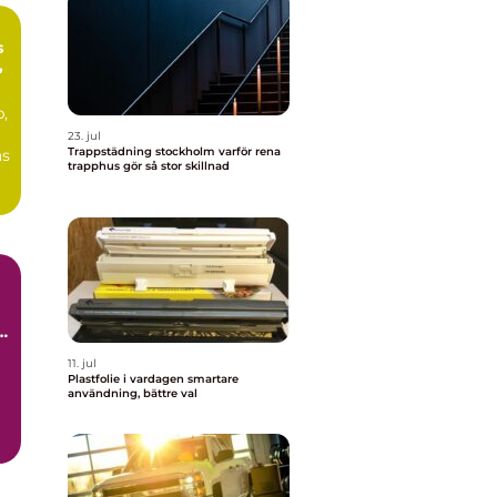
s
,
p,
23. jul
Trappstädning stockholm varför rena
ås
trapphus gör så stor skillnad
..
11. jul
Plastfolie i vardagen smartare
användning, bättre val
..