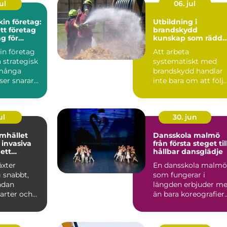
ul
06. jul
in företag:
Utbildning i
ett företag
brandskydd
ng för
kunskap som rädda
tsen
liv och värden
in företag
Att arbeta
n strategisk
systematiskt med
 många
brandskydd handlar
ser snarare
inte bara om att följ
praktisk...
lagar och regler. Det
handlar ...
ul
30. jun
mhället
Dansskola malmö
invasiva
från första steget til
 ett
hållbar dansglädje
ätt
äxter
En dansskola malmö
g snabbt,
som fungerar i
ndan
längden erbjuder me
arter och
än bara koreografier
hela
och musik. En
. Kon...
genomtänkt...