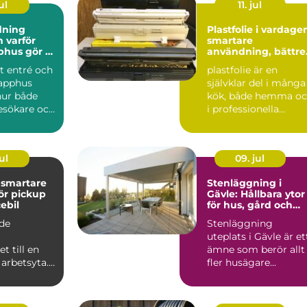
ul
11. jul
dning
Plastfolie i vardage
ör
smartare
phus gör så
användning, bättre
nad
val
t entré och
plastfolie är en
rapphus
självklar del i många
hur både
kök, både hemma o
esökare och
i professionella
er upplever
verksamheter. Den
håller...
ul
09. jul
e
Stenläggning i
för pickup
Gävle: Hållbara ytor
ebil
för hus, gård och
företag
äde
Stenläggning
uteplats i Gävle är et
t till en
ämne som berör allt
arbetsyta. I
fler husägare...
 att krypa in