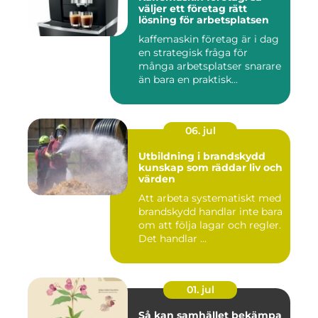
väljer ett företag rätt
lösning för arbetsplatsen
kaffemaskin företag är i dag
en strategisk fråga för
många arbetsplatser snarare
än bara en praktisk...
06. jul
Utbildning i brandskydd
kunskap som räddar liv och
värden
Att arbeta systematiskt med
brandskydd handlar inte bara
om att följa lagar och regler.
Det handlar ...
01. jul
Så kan samhället bekämpa