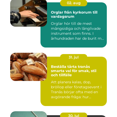
02. aug
Orglar från kyrkorum till
vardagsrum
Orglar hör till de mest
mångsidiga och långlivade
instrument som finns. I
århundraden har de burit m...
31. jul
Beställa tårta tranås
smarta val för smak, stil
och tillfälle
Att planera kalas, dop,
bröllop eller företagsevent i
Tranås börjar ofta med en
avgörande fråga: hur...
30. jul