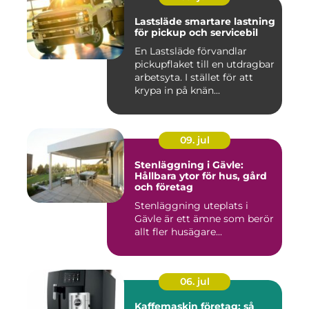
Lastsläde smartare lastning
för pickup och servicebil
En Lastsläde förvandlar
pickupflaket till en utdragbar
arbetsyta. I stället för att
krypa in på knän...
09. jul
Stenläggning i Gävle:
Hållbara ytor för hus, gård
och företag
Stenläggning uteplats i
Gävle är ett ämne som berör
allt fler husägare...
06. jul
Kaffemaskin företag: så