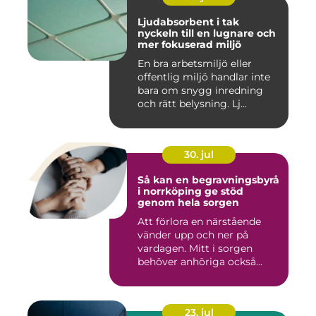
Ljudabsorbent i tak
nyckeln till en lugnare och
mer fokuserad miljö
En bra arbetsmiljö eller
offentlig miljö handlar inte
bara om snygg inredning
och rätt belysning. Lj...
30. jul
Så kan en begravningsbyrå
i norrköping ge stöd
genom hela sorgen
Att förlora en närstående
vänder upp och ner på
vardagen. Mitt i sorgen
behöver anhöriga också
fatta...
23. jul