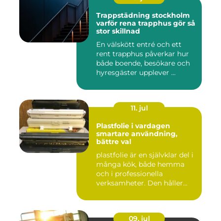
Trappstädning stockholm
varför rena trapphus gör så
stor skillnad
En välskött entré och ett
rent trapphus påverkar hur
både boende, besökare och
hyresgäster upplever ...
11. jul
Plastfolie i vardagen
smartare användning,
bättre val
plastfolie är en självklar del i
många kök, både hemma
och i professionella
verksamheter. Den håller...
09. jul