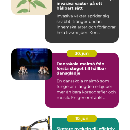
invasiva växter på ett
hållbart sätt
Invasiva växter sprider sig
snabbt, tränger undan
inhemska arter och förändrar
hela livsmiljöer. Kon...
30. jun
Dansskola malmö från
första steget till hållbar
dansglädje
En dansskola malmö som
fungerar i längden erbjuder
mer än bara koreografier och
musik. En genomtänkt...
10. jun
Skotare nyckeln till effektiv