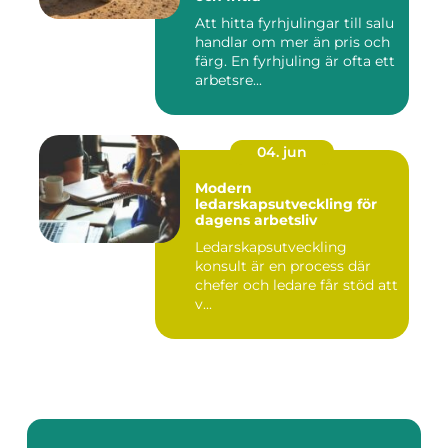
Att hitta fyrhjulingar till salu
handlar om mer än pris och
färg. En fyrhjuling är ofta ett
arbetsre...
04. jun
Modern
ledarskapsutveckling för
dagens arbetsliv
Ledarskapsutveckling
konsult är en process där
chefer och ledare får stöd att
v...