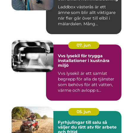
Laddbox västerås är ett
ämne som blir allt viktigare
när fler går över till elbil i
mälardalen. Mång...
07. jun
Vvs lysekil för trygga
installationer i kustnära
miljö
Vvs lysekil är ett samlat
begrepp för alla de tjänster
som behövs för att vatten,
värme och avlopp s...
05. jun
Fyrhjulingar till salu så
väljer du rätt atv för arbete
och fritid