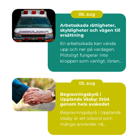
06. aug
Arbetsskada rättigheter,
skyldigheter och vägen till
ersättning
En arbetsskada kan vända
upp och ner på vardagen.
Plötsligt fungerar inte
kroppen som vanligt, lönen...
05. aug
Begravningsbyrå i
Upplands Väsby: Stöd
genom hela avskedet
Begravningsbyrå i Upplands
Väsby är ett sökord som
många använder n&...