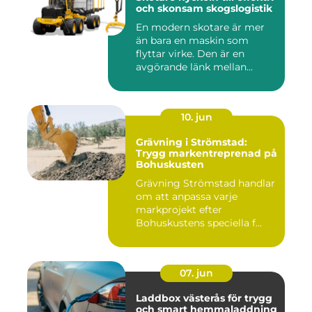
och skonsam skogslogistik
En modern skotare är mer
än bara en maskin som
flyttar virke. Den är en
avgörande länk mellan
avverk...
10. jun
Grävning i Strömstad:
Trygg markentreprenad på
Bohuskusten
Grävning Strömstad handlar
om att anpassa varje
markprojekt efter
Bohuskustens speciella f...
07. jun
Laddbox västerås för trygg
och smart hemmaladdning