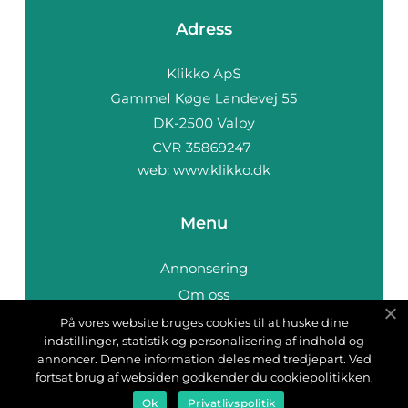
Adress
web:
www.klikko.dk
Menu
Annonsering
Om oss
Cookies
På vores website bruges cookies til at huske dine
indstillinger, statistik og personalisering af indhold og
Kontakta oss
annoncer. Denne information deles med tredjepart. Ved
Sitemap
fortsat brug af websiden godkender du cookiepolitikken.
Ok
Privatlivspolitik