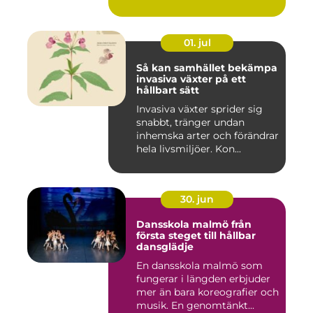
01. jul
Så kan samhället bekämpa
invasiva växter på ett
hållbart sätt
Invasiva växter sprider sig
snabbt, tränger undan
inhemska arter och förändrar
hela livsmiljöer. Kon...
30. jun
Dansskola malmö från
första steget till hållbar
dansglädje
En dansskola malmö som
fungerar i längden erbjuder
mer än bara koreografier och
musik. En genomtänkt...