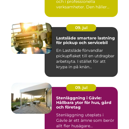
och i professionella
verksamheter. Den håller...
09. jul
Lastsläde smartare lastning
för pickup och servicebil
En Lastsläde förvandlar
pickupflaket till en utdragbar
arbetsyta. I stället för att
krypa in på knän...
09. jul
Stenläggning i Gävle:
Hållbara ytor för hus, gård
och företag
Stenläggning uteplats i
Gävle är ett ämne som berör
allt fler husägare...