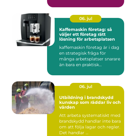
06. jul
Kaffemaskin företag: så
väljer ett företag rätt
lösning för arbetsplatsen
kaffemaskin företag är i dag
en strategisk fråga för
många arbetsplatser snarare
än bara en praktisk...
06. jul
Utbildning i brandskydd
kunskap som räddar liv och
värden
Att arbeta systematiskt med
brandskydd handlar inte bara
om att följa lagar och regler.
Det handlar ...