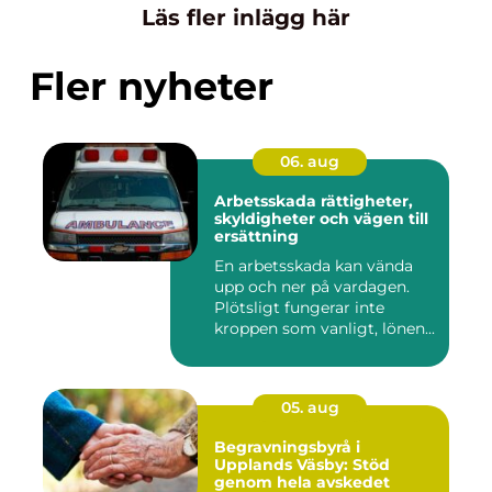
Läs fler inlägg här
Fler nyheter
06. aug
Arbetsskada rättigheter,
skyldigheter och vägen till
ersättning
En arbetsskada kan vända
upp och ner på vardagen.
Plötsligt fungerar inte
kroppen som vanligt, lönen...
05. aug
Begravningsbyrå i
Upplands Väsby: Stöd
genom hela avskedet