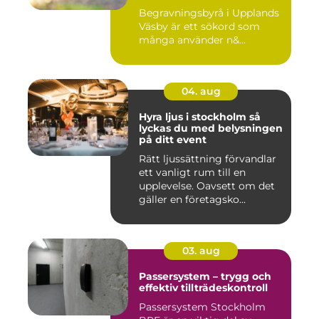
Begravningsbyrå i Upplands
Väsby är ett sökord som
många använder n&...
04. aug
Hyra ljus i stockholm så
lyckas du med belysningen
på ditt event
Rätt ljussättning förvandlar
ett vanligt rum till en
upplevelse. Oavsett om det
gäller en företagsko...
03. aug
Passersystem – trygg och
effektiv tillträdeskontroll
Passersystem Stockholm