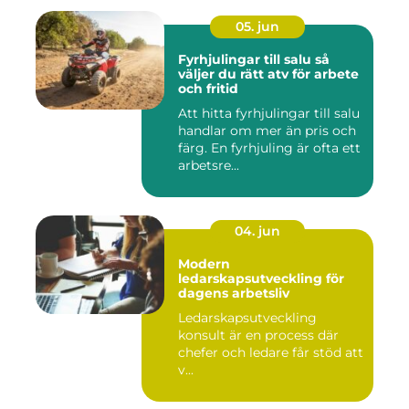
05. jun
Fyrhjulingar till salu så
väljer du rätt atv för arbete
och fritid
Att hitta fyrhjulingar till salu
handlar om mer än pris och
färg. En fyrhjuling är ofta ett
arbetsre...
04. jun
Modern
ledarskapsutveckling för
dagens arbetsliv
Ledarskapsutveckling
konsult är en process där
chefer och ledare får stöd att
v...