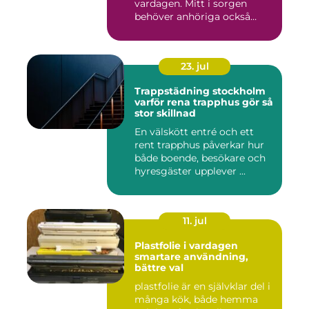
vardagen. Mitt i sorgen
behöver anhöriga också
fatta...
23. jul
Trappstädning stockholm
varför rena trapphus gör så
stor skillnad
En välskött entré och ett
rent trapphus påverkar hur
både boende, besökare och
hyresgäster upplever ...
11. jul
Plastfolie i vardagen
smartare användning,
bättre val
plastfolie är en självklar del i
många kök, både hemma