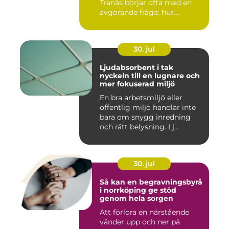
Tranås börjar ofta med en
avgörande fråga: hur...
30. jul
Ljudabsorbent i tak
nyckeln till en lugnare och
mer fokuserad miljö
En bra arbetsmiljö eller
offentlig miljö handlar inte
bara om snygg inredning
och rätt belysning. Lj...
30. jul
Så kan en begravningsbyrå
i norrköping ge stöd
genom hela sorgen
Att förlora en närstående
vänder upp och ner på