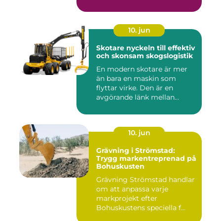
10. jun
Skotare nyckeln till effektiv
och skonsam skogslogistik
En modern skotare är mer
än bara en maskin som
flyttar virke. Den är en
avgörande länk mellan
avverk...
10. jun
Grävning i Strömstad:
Trygg markentreprenad på
Bohuskusten
Grävning Strömstad handlar
om att anpassa varje
markprojekt efter
Bohuskustens speciella f...