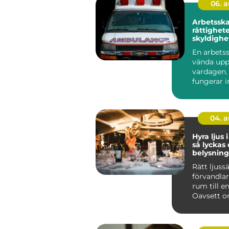
06. 
Arbetssk
rättighete
skyldighe
vägen till
En arbets
vända upp
vardagen. 
fungerar 
som vanlig
04. 
Hyra ljus 
så lyckas
belysning
event
Rätt ljuss
förvandlar
rum till e
Oavsett o
en företag