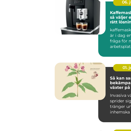
06. j
Kaffemask
så väljer 
rätt lösni
arbetspla
kaffemask
är i dag e
fråga för
arbetsplat
än bara en 
01. j
Så kan sa
bekämpa 
växter på
hållbart s
Invasiva v
sprider si
tränger u
inhemska 
förändrar 
livsmiljöer