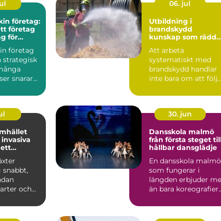
ul
06. jul
in företag:
Utbildning i
ett företag
brandskydd
ng för
kunskap som rädda
tsen
liv och värden
in företag
Att arbeta
n strategisk
systematiskt med
 många
brandskydd handlar
ser snarare
inte bara om att följ
praktisk...
lagar och regler. Det
handlar ...
ul
30. jun
mhället
Dansskola malmö
invasiva
från första steget til
 ett
hållbar dansglädje
ätt
äxter
En dansskola malmö
g snabbt,
som fungerar i
ndan
längden erbjuder me
arter och
än bara koreografier
hela
och musik. En
. Kon...
genomtänkt...