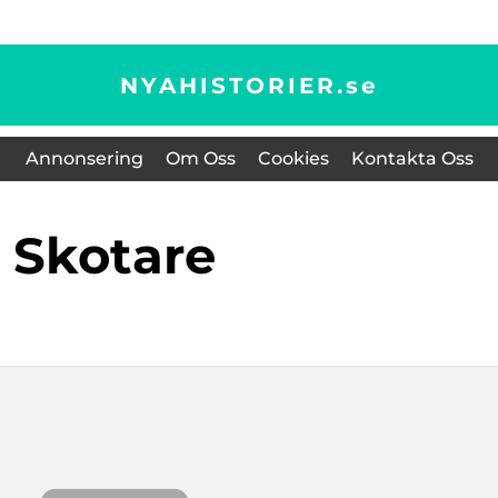
NYAHISTORIER.
se
Annonsering
Om Oss
Cookies
Kontakta Oss
skotare