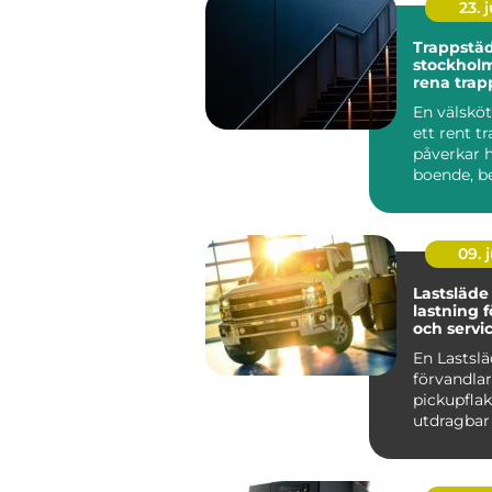
23. j
Trappstä
stockholm varf
rena trap
stor skill
En välsköt
ett rent t
påverkar 
boende, b
hyresgäst
...
09. j
Lastsläde smartar
lastning 
och servic
En Lastsl
förvandlar
pickupflake
utdragbar 
stället för
på knän...