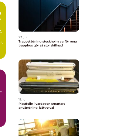
s
,
p,
23. jul
Trappstädning stockholm varför rena
ås
trapphus gör så stor skillnad
..
11. jul
Plastfolie i vardagen smartare
användning, bättre val
..