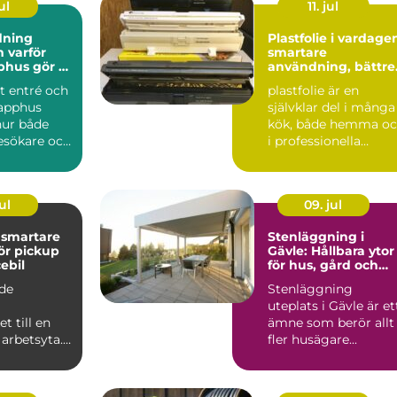
ul
11. jul
dning
Plastfolie i vardage
ör
smartare
phus gör så
användning, bättre
nad
val
t entré och
plastfolie är en
rapphus
självklar del i många
hur både
kök, både hemma o
esökare och
i professionella
er upplever
verksamheter. Den
håller...
ul
09. jul
e
Stenläggning i
för pickup
Gävle: Hållbara ytor
ebil
för hus, gård och
företag
äde
Stenläggning
uteplats i Gävle är et
t till en
ämne som berör allt
arbetsyta. I
fler husägare...
 att krypa in