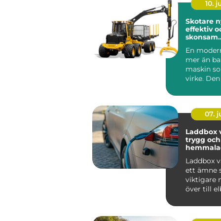
10. 
Skotare nyckeln till
effektiv o
skonsam
skogslogi
En modern
mer än ba
maskin so
virke. Den
avgörande
mellan avv
07. 
Laddbox v
trygg och
hemmala
Laddbox v
ett ämne s
viktigare n
över till elb
mälardalen