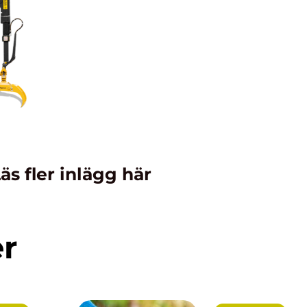
äs fler inlägg här
er