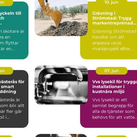
jun
10. jun
Grävning i
ch
Strömstad: Trygg
markentreprenad
stik
på Bohuskusten
 skotare är
Grävning Strömstad
ra en
handlar om att
m flyttar
anpassa varje
 är en
markprojekt efter
 länk
Bohuskustens
erk...
speciella f...
jun
07. jun
ästerås för
Vvs lysekil för trygg
 smart
installationer i
ddning
kustnära miljö
ästerås är
Vvs lysekil är ett
om blir allt
samlat begrepp för
är fler går
alla de tjänster som
il i
behövs för att vatten
. Mång...
värme och avlopp s...