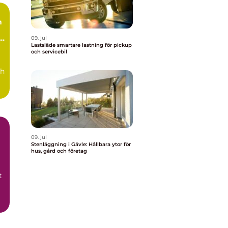
n
09. jul
Lastsläde smartare lastning för pickup
och servicebil
ch
09. jul
Stenläggning i Gävle: Hållbara ytor för
hus, gård och företag
t