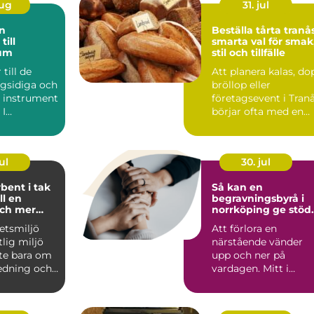
aug
31. jul
Beställa tårta tranå
till
smarta val för smak
um
stil och tillfälle
till de
Att planera kalas, do
gsidiga och
bröllop eller
e instrument
företagsevent i Tran
 I
börjar ofta med en
en har de
avgörande fråga: hur.
ul
30. jul
bent i tak
Så kan en
ll en
begravningsbyrå i
och mer
norrköping ge stöd
 miljö
genom hela sorgen
etsmiljö
Att förlora en
tlig miljö
närstående vänder
nte bara om
upp och ner på
edning och
vardagen. Mitt i
ng. Lj...
sorgen behöver
anhöriga också fatta.