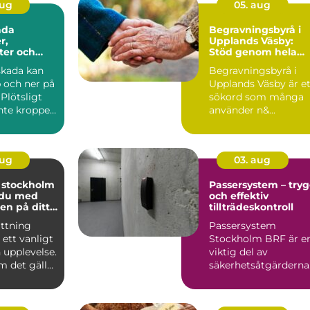
aug
05. aug
ada
Begravningsbyrå i
r,
Upplands Väsby:
ter och
Stöd genom hela
 ersättning
avskedet
skada kan
Begravningsbyrå i
 och ner på
Upplands Väsby är et
Plötsligt
sökord som många
inte kroppen
använder n&...
t, lönen...
aug
03. aug
i stockholm
Passersystem – try
 du med
och effektiv
en på ditt
tillträdeskontroll
ättning
Passersystem
 ett vanligt
Stockholm BRF är e
n upplevelse.
viktig del av
m det gäller
säkerhetsåtgärderna
sko...
för m&a...