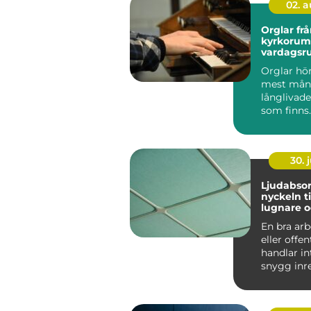
02. 
Orglar från
kyrkorum 
vardagsr
Orglar hör 
mest mån
långlivad
som finns.
århundrad
burit m...
30. j
Ljudabsor
nyckeln ti
lugnare 
fokuserad
En bra arb
eller offen
handlar i
snygg inr
rätt belysni