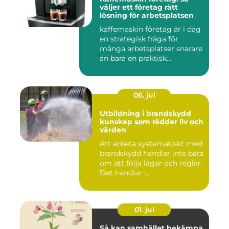
väljer ett företag rätt
lösning för arbetsplatsen
kaffemaskin företag är i dag
en strategisk fråga för
många arbetsplatser snarare
än bara en praktisk...
06. jul
Utbildning i brandskydd
kunskap som räddar liv och
värden
Att arbeta systematiskt med
brandskydd handlar inte bara
om att följa lagar och regler.
Det handlar ...
01. jul
Så kan samhället bekämpa