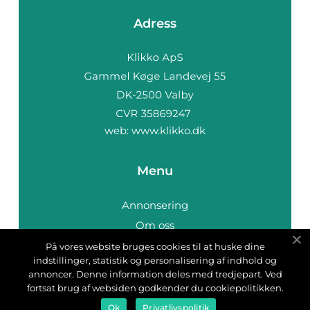
Adress
web:
www.klikko.dk
Menu
Annonsering
Om oss
Cookies
På vores website bruges cookies til at huske dine
indstillinger, statistik og personalisering af indhold og
Kontakta oss
annoncer. Denne information deles med tredjepart. Ved
Sitemap
fortsat brug af websiden godkender du cookiepolitikken.
Ok
Privatlivspolitik