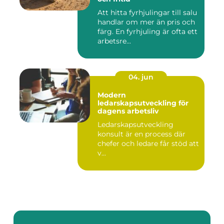
Att hitta fyrhjulingar till salu
handlar om mer än pris och
färg. En fyrhjuling är ofta ett
arbetsre...
04. jun
Modern
ledarskapsutveckling för
dagens arbetsliv
Ledarskapsutveckling
konsult är en process där
chefer och ledare får stöd att
v...