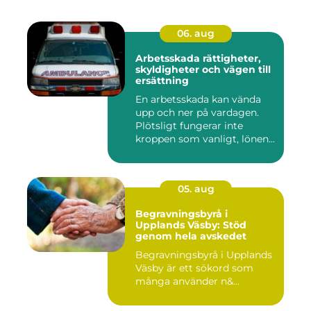
06. aug
Arbetsskada rättigheter,
skyldigheter och vägen till
ersättning
En arbetsskada kan vända
upp och ner på vardagen.
Plötsligt fungerar inte
kroppen som vanligt, lönen...
05. aug
Begravningsbyrå i
Upplands Väsby: Stöd
genom hela avskedet
Begravningsbyrå i Upplands
Väsby är ett sökord som
många använder n&...