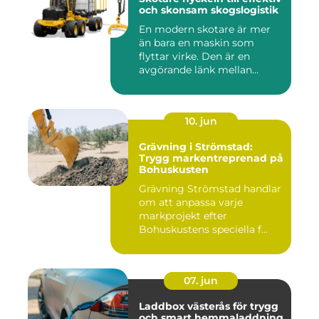
och skonsam skogslogistik
En modern skotare är mer
än bara en maskin som
flyttar virke. Den är en
avgörande länk mellan
avverk...
10. jun
Grävning i Strömstad:
Trygg markentreprenad på
Bohuskusten
Grävning Strömstad handlar
om att anpassa varje
markprojekt efter
Bohuskustens speciella f...
07. jun
Laddbox västerås för trygg
och smart hemmaladdning