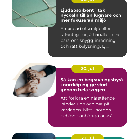
Ljudabsorbent i tak
nyckeln till en lugnare och
mer fokuserad miljö
En bra arbetsmiljö eller
offentlig miljö handlar inte
bara om snygg inredning
och rätt belysning. Lj...
30. jul
Så kan en begravningsbyrå
i norrköping ge stöd
genom hela sorgen
Att förlora en närstående
vänder upp och ner på
vardagen. Mitt i sorgen
behöver anhöriga också
fatta...
23. jul