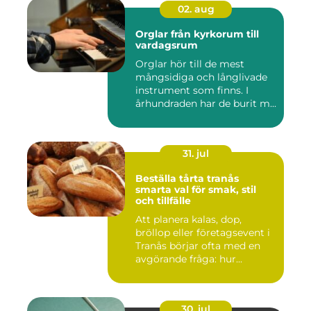
02. aug
Orglar från kyrkorum till
vardagsrum
Orglar hör till de mest
mångsidiga och långlivade
instrument som finns. I
århundraden har de burit m...
31. jul
Beställa tårta tranås
smarta val för smak, stil
och tillfälle
Att planera kalas, dop,
bröllop eller företagsevent i
Tranås börjar ofta med en
avgörande fråga: hur...
30. jul