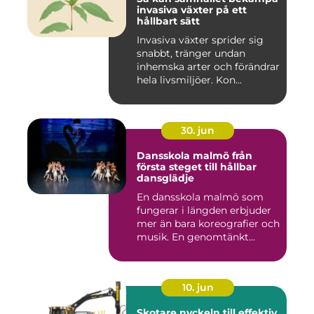
invasiva växter på ett
hållbart sätt
Invasiva växter sprider sig
snabbt, tränger undan
inhemska arter och förändrar
hela livsmiljöer. Kon...
30. jun
Dansskola malmö från
första steget till hållbar
dansglädje
En dansskola malmö som
fungerar i längden erbjuder
mer än bara koreografier och
musik. En genomtänkt...
10. jun
Skotare nyckeln till effektiv