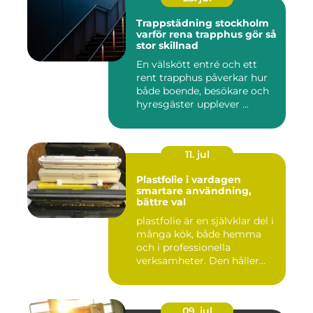
Trappstädning stockholm
varför rena trapphus gör så
stor skillnad
En välskött entré och ett
rent trapphus påverkar hur
både boende, besökare och
hyresgäster upplever ...
11. jul
Plastfolie i vardagen
smartare användning,
bättre val
plastfolie är en självklar del i
många kök, både hemma
och i professionella
verksamheter. Den håller...
09. jul