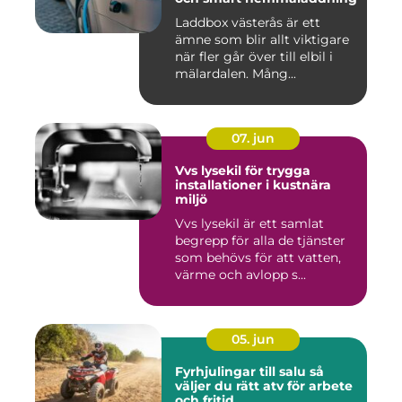
Laddbox västerås är ett
ämne som blir allt viktigare
när fler går över till elbil i
mälardalen. Mång...
07. jun
Vvs lysekil för trygga
installationer i kustnära
miljö
Vvs lysekil är ett samlat
begrepp för alla de tjänster
som behövs för att vatten,
värme och avlopp s...
05. jun
Fyrhjulingar till salu så
väljer du rätt atv för arbete
och fritid