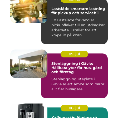
Lastsläde smartare lastning
för pickup och servicebil
En Lastsläde förvandlar
pickupflaket till en utdragbar
arbetsyta. I stället för att
krypa in på knän...
09. jul
Stenläggning i Gävle:
Hållbara ytor för hus, gård
och företag
Stenläggning uteplats i
Gävle är ett ämne som berör
allt fler husägare...
06. jul
Kaffemaskin företag: så