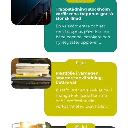
Trappstädning stockholm
varför rena trapphus gör så
stor skillnad
En välskött entré och ett
rent trapphus påverkar hur
både boende, besökare och
hyresgäster upplever ...
11. jul
Plastfolie i vardagen
smartare användning,
bättre val
plastfolie är en självklar del i
många kök, både hemma
och i professionella
verksamheter. Den håller...
09. jul