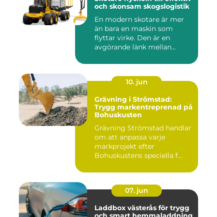
och skonsam skogslogistik
En modern skotare är mer
än bara en maskin som
flyttar virke. Den är en
avgörande länk mellan
avverk...
10. jun
Grävning i Strömstad:
Trygg markentreprenad på
Bohuskusten
Grävning Strömstad handlar
om att anpassa varje
markprojekt efter
Bohuskustens speciella f...
07. jun
Laddbox västerås för trygg
och smart hemmaladdning