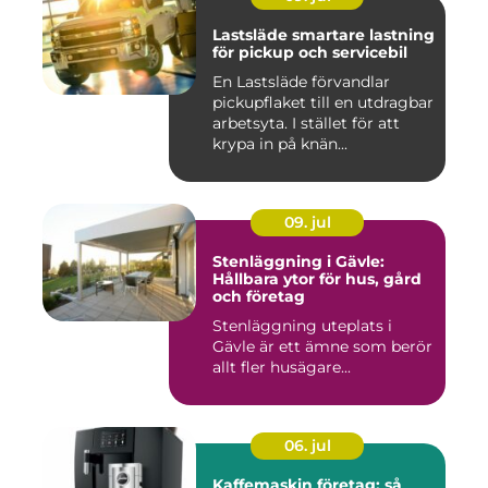
Lastsläde smartare lastning
för pickup och servicebil
En Lastsläde förvandlar
pickupflaket till en utdragbar
arbetsyta. I stället för att
krypa in på knän...
09. jul
Stenläggning i Gävle:
Hållbara ytor för hus, gård
och företag
Stenläggning uteplats i
Gävle är ett ämne som berör
allt fler husägare...
06. jul
Kaffemaskin företag: så