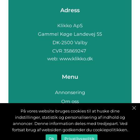
Adress
web:
www.klikko.dk
Menu
Annonsering
Om oss
Cookies
På vores website bruges cookies til at huske dine
indstillinger, statistik og personalisering af indhold og
Kontakta oss
annoncer. Denne information deles med tredjepart. Ved
Sitemap
fortsat brug af websiden godkender du cookiepolitikken.
Ok
Privatlivspolitik