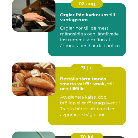
02. aug
Orglar från kyrkorum till
vardagsrum
Orglar hör till de mest
mångsidiga och långlivade
instrument som finns. I
århundraden har de burit m...
31. jul
Beställa tårta tranås
smarta val för smak, stil
och tillfälle
Att planera kalas, dop,
bröllop eller företagsevent i
Tranås börjar ofta med en
avgörande fråga: hur...
30. jul