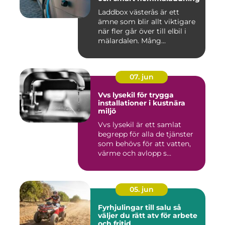
Laddbox västerås är ett
ämne som blir allt viktigare
när fler går över till elbil i
mälardalen. Mång...
07. jun
Vvs lysekil för trygga
installationer i kustnära
miljö
Vvs lysekil är ett samlat
begrepp för alla de tjänster
som behövs för att vatten,
värme och avlopp s...
05. jun
Fyrhjulingar till salu så
väljer du rätt atv för arbete
och fritid