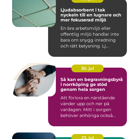
Ljudabsorbent i tak
nyckeln till en lugnare och
mer fokuserad miljö
En bra arbetsmiljö eller
offentlig miljö handlar inte
bara om snygg inredning
och rätt belysning. Lj...
30. jul
Så kan en begravningsbyrå
i norrköping ge stöd
genom hela sorgen
Att förlora en närstående
vänder upp och ner på
vardagen. Mitt i sorgen
behöver anhöriga också
fatta...
23. jul