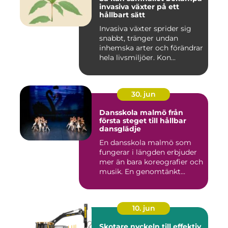
invasiva växter på ett
hållbart sätt
Invasiva växter sprider sig
snabbt, tränger undan
inhemska arter och förändrar
hela livsmiljöer. Kon...
30. jun
Dansskola malmö från
första steget till hållbar
dansglädje
En dansskola malmö som
fungerar i längden erbjuder
mer än bara koreografier och
musik. En genomtänkt...
10. jun
Skotare nyckeln till effektiv