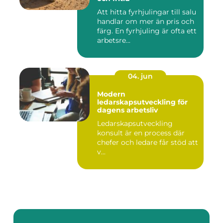
Att hitta fyrhjulingar till salu
handlar om mer än pris och
färg. En fyrhjuling är ofta ett
arbetsre...
04. jun
Modern
ledarskapsutveckling för
dagens arbetsliv
Ledarskapsutveckling
konsult är en process där
chefer och ledare får stöd att
v...