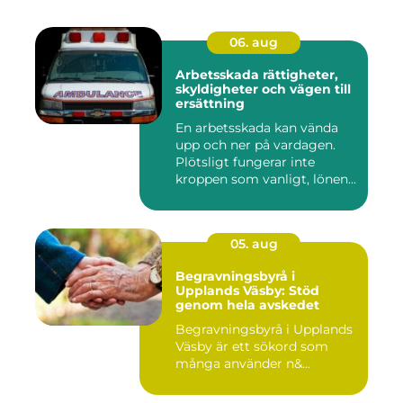
06. aug
Arbetsskada rättigheter,
skyldigheter och vägen till
ersättning
En arbetsskada kan vända
upp och ner på vardagen.
Plötsligt fungerar inte
kroppen som vanligt, lönen...
05. aug
Begravningsbyrå i
Upplands Väsby: Stöd
genom hela avskedet
Begravningsbyrå i Upplands
Väsby är ett sökord som
många använder n&...