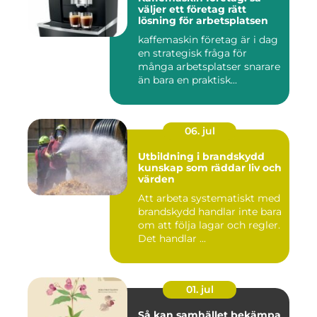
väljer ett företag rätt
lösning för arbetsplatsen
kaffemaskin företag är i dag
en strategisk fråga för
många arbetsplatser snarare
än bara en praktisk...
06. jul
Utbildning i brandskydd
kunskap som räddar liv och
värden
Att arbeta systematiskt med
brandskydd handlar inte bara
om att följa lagar och regler.
Det handlar ...
01. jul
Så kan samhället bekämpa