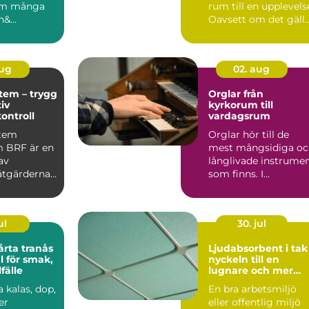
om många
rum till en upplevels
&...
Oavsett om det gäll
en företagsko...
aug
02. aug
tem – trygg
Orglar från
iv
kyrkorum till
kontroll
vardagsrum
stem
Orglar hör till de
 BRF är en
mest mångsidiga oc
av
långlivade instrume
åtgärderna
som finns. I
århundraden har de
burit m...
ul
30. jul
årta tranås
Ljudabsorbent i tak
l för smak,
nyckeln till en
lfälle
lugnare och mer
fokuserad miljö
a kalas, dop,
En bra arbetsmiljö
er
eller offentlig miljö