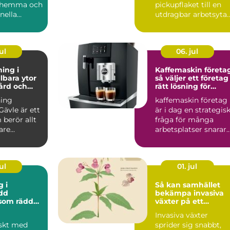
e hemma och
pickupflaket till en
onella
utdragbar arbetsyta. 
ter. Den
stället för att krypa i
på knän...
ul
06. jul
ing i
Kaffemaskin företa
lbara ytor
så väljer ett företag
gård och
rätt lösning för
arbetsplatsen
ing
kaffemaskin företag
Gävle är ett
är i dag en strategis
berör allt
fråga för många
re...
arbetsplatser snarar
än bara en praktisk...
ul
01. jul
g i
Så kan samhället
dd
bekämpa invasiva
som räddar
växter på ett
ärden
hållbart sätt
Invasiva växter
skt med
sprider sig snabbt,