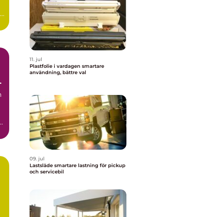
11. jul
Plastfolie i vardagen smartare
användning, bättre val
så
h
h
r
09. jul
Lastsläde smartare lastning för pickup
och servicebil