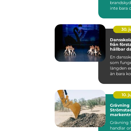
brandskyd
inte bara 
lagar och 
handlar ...
30. 
Dansskol
från första
hållbar d
En danss
som funge
längden e
än bara ko
och musik
genomtänk
10. 
Grävning 
Strömstad
markentr
på Bohus
Grävning 
handlar o