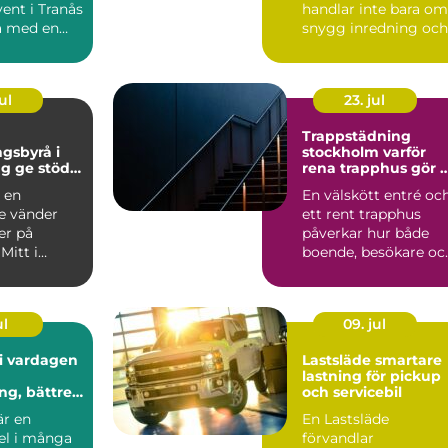
ent i Tranås
handlar inte bara om
ta med en
snygg inredning och
fråga: hur...
rätt belysning. Lj...
ul
23. jul
n
Trappstädning
gsbyrå i
stockholm varför
g ge stöd
rena trapphus gör 
la sorgen
stor skillnad
a en
En välskött entré oc
e vänder
ett rent trapphus
er på
påverkar hur både
Mitt i
boende, besökare oc
höver
hyresgäster uppleve
ckså fatta...
...
ul
09. jul
 i vardagen
Lastsläde smartare
lastning för pickup
g, bättre
och servicebil
är en
En Lastsläde
del i många
förvandlar