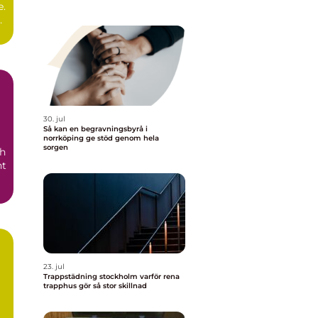
e.
er
30. jul
Så kan en begravningsbyrå i
norrköping ge stöd genom hela
sorgen
h
nt
23. jul
Trappstädning stockholm varför rena
trapphus gör så stor skillnad