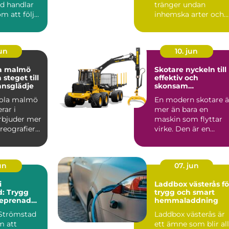
d handlar
tränger undan
om att följa
inhemska arter och
regler. Det
förändrar hela
livsmiljöer. Kon...
jun
10. jun
a malmö
Skotare nyckeln till
 steget till
effektiv och
ansglädje
skonsam
skogslogistik
kola malmö
En modern skotare ä
rar i
mer än bara en
rbjuder mer
maskin som flyttar
reografier
virke. Den är en
. En
avgörande länk
t...
mellan avverk...
jun
07. jun
i
Laddbox västerås fö
: Trygg
trygg och smart
eprenad
hemmaladdning
kusten
Strömstad
Laddbox västerås är
m att
ett ämne som blir all