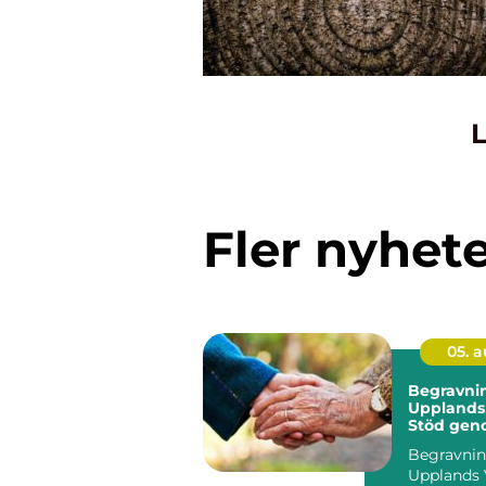
L
Fler nyhet
05. 
Begravnin
Upplands
Stöd gen
avskedet
Begravnin
Upplands 