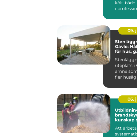
kök, båd
i professi
verksamhe
håller...
09. j
Stenläggn
Gävle: Hål
för hus, 
företag
Stenläggn
uteplats i 
ämne som 
fler husäga
06. j
Utbildnin
brandsky
kunskap 
liv och v
Att arbeta
systemati