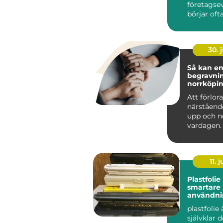
företagsev
börjar of
avgörande 
30. j
Så kan e
begravnin
norrköpin
genom he
Att förlor
närståend
upp och n
vardagen. 
sorgen be
anhöriga o
11. j
Plastfolie
smartare
användnin
val
plastfolie 
självklar 