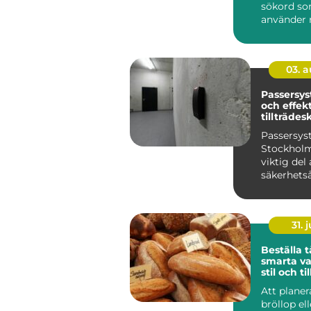
sökord s
använder n
03. 
Passersys
och effekt
tillträdes
Passersy
Stockholm
viktig del 
säkerhets
för m&a...
31. j
Beställa t
smarta va
stil och til
Att planer
bröllop ell