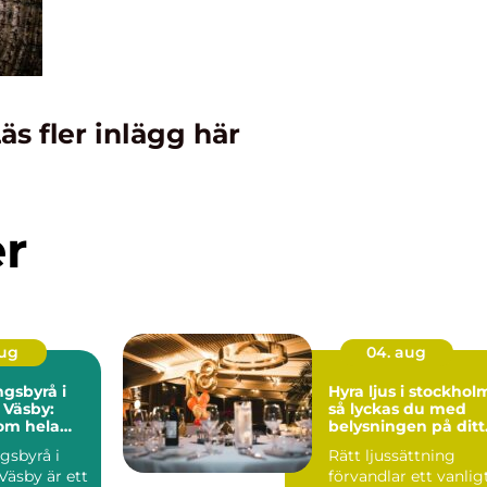
äs fler inlägg här
er
aug
04. aug
gsbyrå i
Hyra ljus i stockhol
 Väsby:
så lyckas du med
om hela
belysningen på ditt
event
gsbyrå i
Rätt ljussättning
Väsby är ett
förvandlar ett vanlig