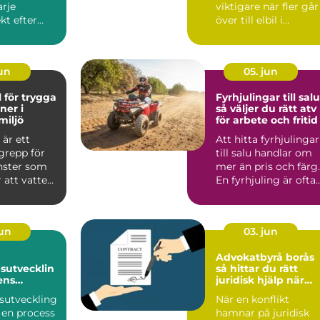
arje
viktigare när fler går
kt efter
över till elbil i
tens
mälardalen. Mång...
..
jun
05. jun
l för trygga
Fyrhjulingar till salu
oner i
så väljer du rätt atv
miljö
för arbete och fritid
 är ett
Att hitta fyrhjulingar
grepp för
till salu handlar om
änster som
mer än pris och färg.
 att vatten,
En fyrhjuling är ofta
avlopp s...
ett arbetsre...
jun
03. jun
Advokatbyrå borås
sutvecklin
så hittar du rätt
ens
juridisk hjälp när
livet krisar
sutveckling
När en konflikt
 en process
hamnar på juridisk