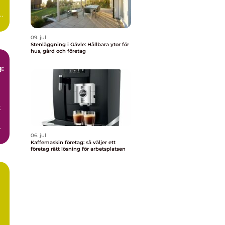
I
n
09. jul
Stenläggning i Gävle: Hållbara ytor för
hus, gård och företag
g:
k
e
06. jul
Kaffemaskin företag: så väljer ett
företag rätt lösning för arbetsplatsen