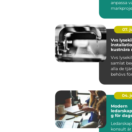
anpassa v
markproje
Bohuskus
speciella f.
07. 
Vvs lyseki
installati
kustnära 
Vvs lysekil
samlat be
alla de tj
behövs för
värme och 
04. 
Modern
ledarskap
g för dag
arbetsliv
Ledarskap
konsult är