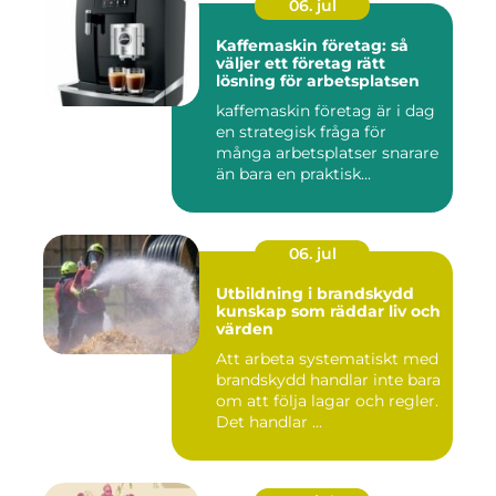
06. jul
Kaffemaskin företag: så
väljer ett företag rätt
lösning för arbetsplatsen
kaffemaskin företag är i dag
en strategisk fråga för
många arbetsplatser snarare
än bara en praktisk...
06. jul
Utbildning i brandskydd
kunskap som räddar liv och
värden
Att arbeta systematiskt med
brandskydd handlar inte bara
om att följa lagar och regler.
Det handlar ...