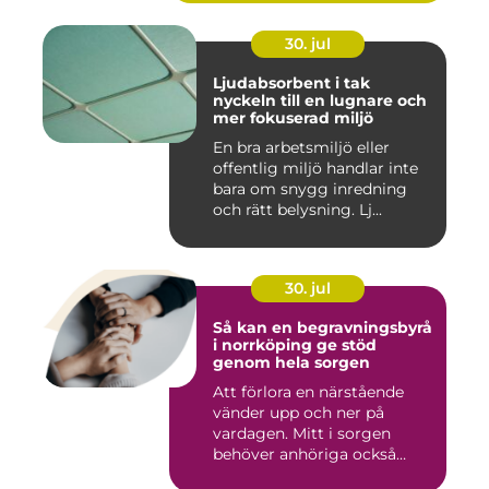
30. jul
Ljudabsorbent i tak
nyckeln till en lugnare och
mer fokuserad miljö
En bra arbetsmiljö eller
offentlig miljö handlar inte
bara om snygg inredning
och rätt belysning. Lj...
30. jul
Så kan en begravningsbyrå
i norrköping ge stöd
genom hela sorgen
Att förlora en närstående
vänder upp och ner på
vardagen. Mitt i sorgen
behöver anhöriga också
fatta...