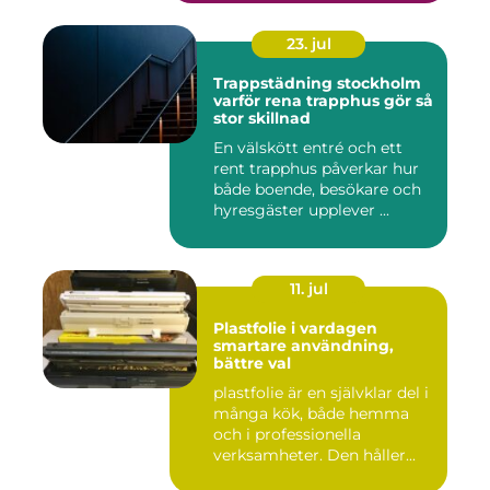
23. jul
Trappstädning stockholm
varför rena trapphus gör så
stor skillnad
En välskött entré och ett
rent trapphus påverkar hur
både boende, besökare och
hyresgäster upplever ...
11. jul
Plastfolie i vardagen
smartare användning,
bättre val
plastfolie är en självklar del i
många kök, både hemma
och i professionella
verksamheter. Den håller...