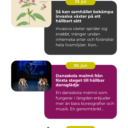
01. jul
Så kan samhället bekämpa
invasiva växter på ett
hållbart sätt
Invasiva växter sprider sig
snabbt, tränger undan
inhemska arter och förändrar
hela livsmiljöer. Kon...
30. jun
Dansskola malmö från
första steget till hållbar
dansglädje
En dansskola malmö som
fungerar i längden erbjuder
mer än bara koreografier och
musik. En genomtänkt...