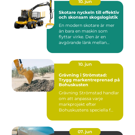
10. jun
Skotare nyckeln till effektiv
och skonsam skogslogistik
En modern skotare är mer
än bara en maskin som
flyttar virke. Den är en
avgörande länk mellan
avverk...
10. jun
Grävning i Strömstad:
Trygg markentreprenad på
Bohuskusten
Grävning Strömstad handlar
om att anpassa varje
markprojekt efter
Bohuskustens speciella f...
07. jun