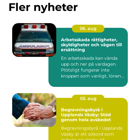
Fler nyheter
06. aug
Arbetsskada rättigheter,
skyldigheter och vägen till
ersättning
En arbetsskada kan vända
upp och ner på vardagen.
Plötsligt fungerar inte
kroppen som vanligt, lönen...
05. aug
Begravningsbyrå i
Upplands Väsby: Stöd
genom hela avskedet
Begravningsbyrå i Upplands
Väsby är ett sökord som