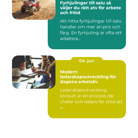
Fyrhjulingar till salu så
väljer du rätt atv för arbete
och fritid
Att hitta fyrhjulingar till salu
handlar om mer än pris och
färg. En fyrhjuling är ofta ett
arbetsre...
04. jun
Modern
ledarskapsutveckling för
dagens arbetsliv
Ledarskapsutveckling
konsult är en process där
chefer och ledare får stöd att
v...