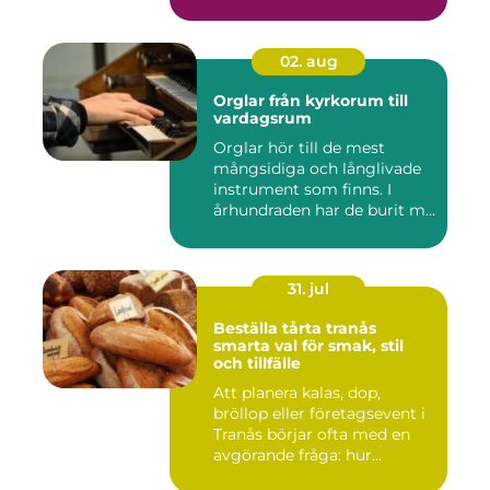
02. aug
Orglar från kyrkorum till
vardagsrum
Orglar hör till de mest
mångsidiga och långlivade
instrument som finns. I
århundraden har de burit m...
31. jul
Beställa tårta tranås
smarta val för smak, stil
och tillfälle
Att planera kalas, dop,
bröllop eller företagsevent i
Tranås börjar ofta med en
avgörande fråga: hur...