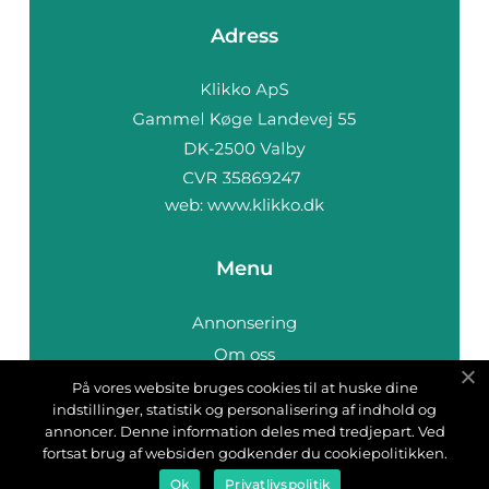
Adress
web:
www.klikko.dk
Menu
Annonsering
Om oss
Cookies
På vores website bruges cookies til at huske dine
indstillinger, statistik og personalisering af indhold og
Kontakta oss
annoncer. Denne information deles med tredjepart. Ved
Sitemap
fortsat brug af websiden godkender du cookiepolitikken.
Ok
Privatlivspolitik