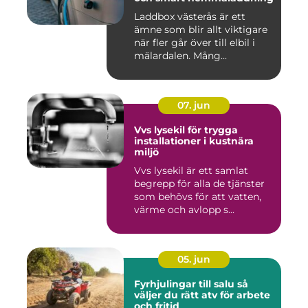
Laddbox västerås är ett
ämne som blir allt viktigare
när fler går över till elbil i
mälardalen. Mång...
07. jun
Vvs lysekil för trygga
installationer i kustnära
miljö
Vvs lysekil är ett samlat
begrepp för alla de tjänster
som behövs för att vatten,
värme och avlopp s...
05. jun
Fyrhjulingar till salu så
väljer du rätt atv för arbete
och fritid