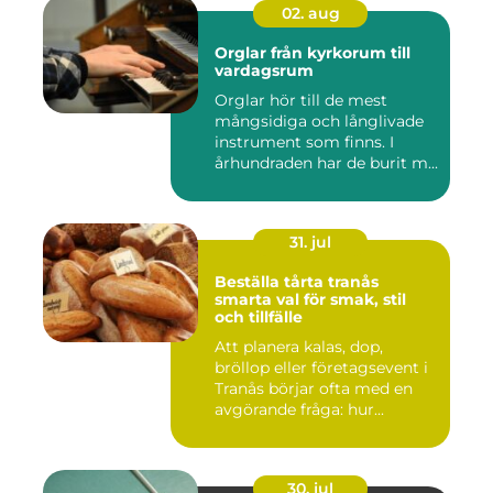
02. aug
Orglar från kyrkorum till
vardagsrum
Orglar hör till de mest
mångsidiga och långlivade
instrument som finns. I
århundraden har de burit m...
31. jul
Beställa tårta tranås
smarta val för smak, stil
och tillfälle
Att planera kalas, dop,
bröllop eller företagsevent i
Tranås börjar ofta med en
avgörande fråga: hur...
30. jul