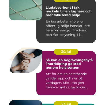
Ljudabsorbent i tak
nyckeln till en lugnare och
mer fokuserad miljö
En bra arbetsmiljö eller
offentlig miljö handlar inte
bara om snygg inredning
och rätt belysning. Lj...
30. jul
Så kan en begravningsbyrå
i norrköping ge stöd
genom hela sorgen
Att förlora en närstående
vänder upp och ner på
vardagen. Mitt i sorgen
behöver anhöriga också
fatta...
23. jul