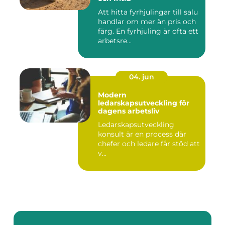
Att hitta fyrhjulingar till salu
handlar om mer än pris och
färg. En fyrhjuling är ofta ett
arbetsre...
04. jun
Modern
ledarskapsutveckling för
dagens arbetsliv
Ledarskapsutveckling
konsult är en process där
chefer och ledare får stöd att
v...