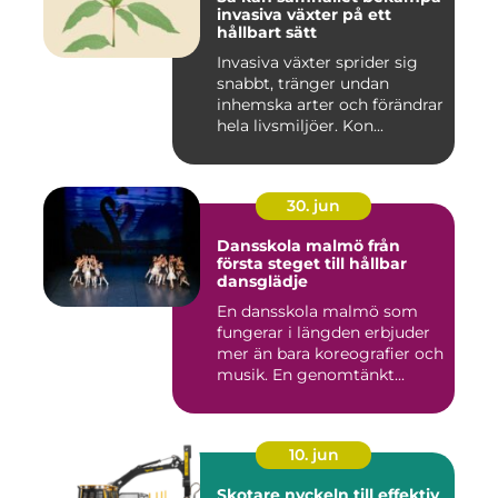
invasiva växter på ett
hållbart sätt
Invasiva växter sprider sig
snabbt, tränger undan
inhemska arter och förändrar
hela livsmiljöer. Kon...
30. jun
Dansskola malmö från
första steget till hållbar
dansglädje
En dansskola malmö som
fungerar i längden erbjuder
mer än bara koreografier och
musik. En genomtänkt...
10. jun
Skotare nyckeln till effektiv