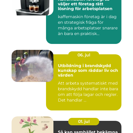
väljer ett företag rätt
lösning för arbetsplatsen
kaffemaskin företag är i dag
en strategisk fråga för
många arbetsplatser snarare
än bara en praktisk...
06. jul
Utbildning i brandskydd
kunskap som räddar liv och
värden
Att arbeta systematiskt med
brandskydd handlar inte bara
om att följa lagar och regler.
Det handlar ...
01. jul
Så kan samhället bekämpa