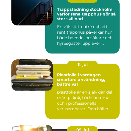
Trappstädning stockholm
varför rena trapphus gör så
stor skillnad
En välskött entré och ett
rent trapphus påverkar hur
både boende, besökare och
hyresgäster upplever ...
11. jul
Plastfolie i vardagen
smartare användning,
bättre val
plastfolie är en självklar del i
många kök, både hemma
och i professionella
verksamheter. Den håller...
09. jul