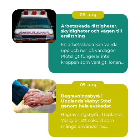
06. aug
Arbetsskada rättigheter,
skyldigheter och vägen till
ersättning
En arbetsskada kan vända
upp och ner på vardagen.
Plötsligt fungerar inte
kroppen som vanligt, lönen...
05. aug
Begravningsbyrå i
Upplands Väsby: Stöd
genom hela avskedet
Begravningsbyrå i Upplands
Väsby är ett sökord som
många använder n&...