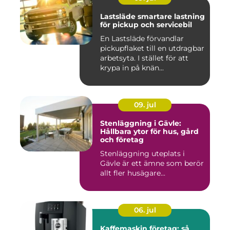
Lastsläde smartare lastning
för pickup och servicebil
En Lastsläde förvandlar
pickupflaket till en utdragbar
arbetsyta. I stället för att
krypa in på knän...
09. jul
Stenläggning i Gävle:
Hållbara ytor för hus, gård
och företag
Stenläggning uteplats i
Gävle är ett ämne som berör
allt fler husägare...
06. jul
Kaffemaskin företag: så