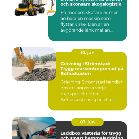
och skonsam skogslogistik
En modern skotare är mer
än bara en maskin som
flyttar virke. Den är en
avgörande länk mellan
avverk...
10. jun
Grävning i Strömstad:
Trygg markentreprenad på
Bohuskusten
Grävning Strömstad handlar
om att anpassa varje
markprojekt efter
Bohuskustens speciella f...
07. jun
Laddbox västerås för trygg
och smart hemmaladdning