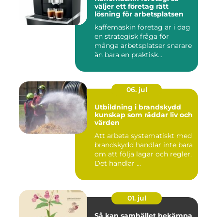
väljer ett företag rätt
lösning för arbetsplatsen
kaffemaskin företag är i dag
en strategisk fråga för
många arbetsplatser snarare
än bara en praktisk...
06. jul
Utbildning i brandskydd
kunskap som räddar liv och
värden
Att arbeta systematiskt med
brandskydd handlar inte bara
om att följa lagar och regler.
Det handlar ...
01. jul
Så kan samhället bekämpa