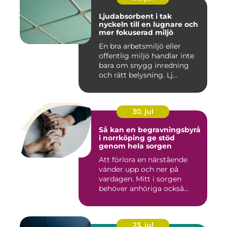
Ljudabsorbent i tak
nyckeln till en lugnare och
mer fokuserad miljö
En bra arbetsmiljö eller
offentlig miljö handlar inte
bara om snygg inredning
och rätt belysning. Lj...
30. jul
Så kan en begravningsbyrå
i norrköping ge stöd
genom hela sorgen
Att förlora en närstående
vänder upp och ner på
vardagen. Mitt i sorgen
behöver anhöriga också
fatta...
23. jul