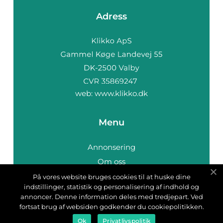
Adress
web:
www.klikko.dk
Menu
Annonsering
Om oss
Cookies
På vores website bruges cookies til at huske dine
indstillinger, statistik og personalisering af indhold og
Kontakta oss
annoncer. Denne information deles med tredjepart. Ved
Sitemap
fortsat brug af websiden godkender du cookiepolitikken.
Ok
Privatlivspolitik