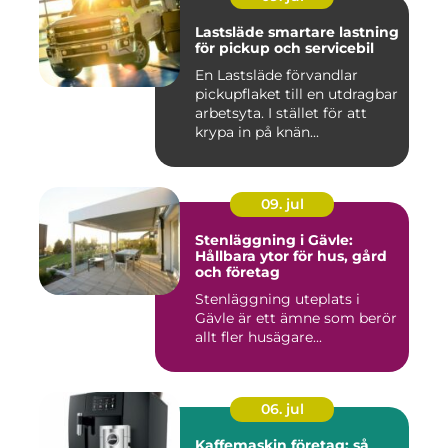
Lastsläde smartare lastning
för pickup och servicebil
En Lastsläde förvandlar
pickupflaket till en utdragbar
arbetsyta. I stället för att
krypa in på knän...
09. jul
Stenläggning i Gävle:
Hållbara ytor för hus, gård
och företag
Stenläggning uteplats i
Gävle är ett ämne som berör
allt fler husägare...
06. jul
Kaffemaskin företag: så