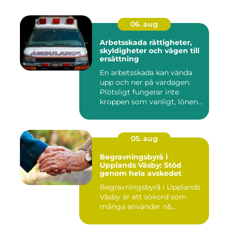
06. aug
Arbetsskada rättigheter,
skyldigheter och vägen till
ersättning
En arbetsskada kan vända
upp och ner på vardagen.
Plötsligt fungerar inte
kroppen som vanligt, lönen...
05. aug
Begravningsbyrå i
Upplands Väsby: Stöd
genom hela avskedet
Begravningsbyrå i Upplands
Väsby är ett sökord som
många använder n&...