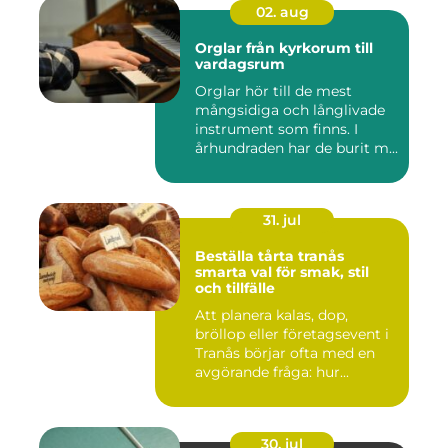
02. aug
Orglar från kyrkorum till
vardagsrum
Orglar hör till de mest
mångsidiga och långlivade
instrument som finns. I
århundraden har de burit m...
31. jul
Beställa tårta tranås
smarta val för smak, stil
och tillfälle
Att planera kalas, dop,
bröllop eller företagsevent i
Tranås börjar ofta med en
avgörande fråga: hur...
30. jul