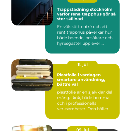
Trappstädning stockholm
varför rena trapphus gör så
stor skillnad
En välskött entré och ett
rent trapphus påverkar hur
både boende, besökare och
hyresgäster upplever ...
11. jul
Plastfolie i vardagen
smartare användning,
bättre val
plastfolie är en självklar del i
många kök, både hemma
och i professionella
verksamheter. Den håller...
09. jul