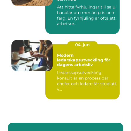
Att hitta fyrhjulingar till salu
handlar om mer än pris och
färg. En fyrhjuling är ofta ett
arbetsre...
04. jun
Modern
ledarskapsutveckling för
dagens arbetsliv
Ledarskapsutveckling
konsult är en process där
chefer och ledare får stöd att
v...