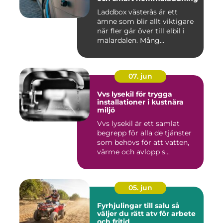
Laddbox västerås är ett
ämne som blir allt viktigare
när fler går över till elbil i
mälardalen. Mång...
07. jun
Vvs lysekil för trygga
installationer i kustnära
miljö
Vvs lysekil är ett samlat
begrepp för alla de tjänster
som behövs för att vatten,
värme och avlopp s...
05. jun
Fyrhjulingar till salu så
väljer du rätt atv för arbete
och fritid