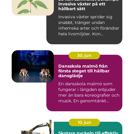
invasiva växter på ett
hållbart sätt
Invasiva växter sprider sig
snabbt, tränger undan
inhemska arter och förändrar
hela livsmiljöer. Kon...
30. jun
Dansskola malmö från
första steget till hållbar
dansglädje
En dansskola malmö som
fungerar i längden erbjuder
mer än bara koreografier och
musik. En genomtänkt...
10. jun
Skotare nyckeln till effektiv