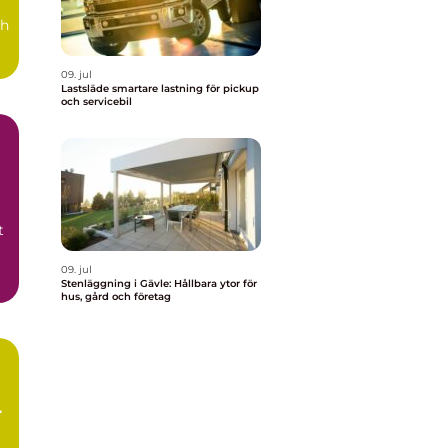
ch
09. jul
Lastsläde smartare lastning för pickup
och servicebil
t
09. jul
Stenläggning i Gävle: Hållbara ytor för
hus, gård och företag
r