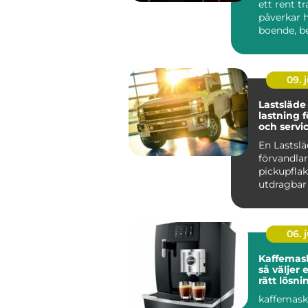
ett rent t
påverkar 
boende, b
hyresgäst
...
09. j
Lastsläde smartar
lastning 
och servic
En Lastsl
förvandlar
pickupflake
utdragbar 
stället för
på knän...
06. j
Kaffemask
så väljer 
rätt lösni
arbetspla
kaffemask