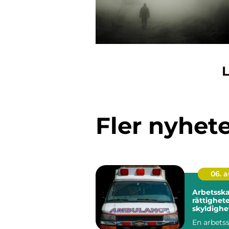
L
Fler nyhet
06. 
Arbetssk
rättighete
skyldighe
vägen till
En arbets