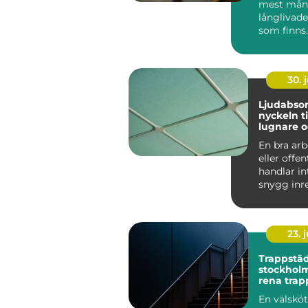
mest mån
långlivad
som finns.
århundrad
burit m...
30. j
Ljudabsor
nyckeln ti
lugnare 
fokuserad
En bra arb
eller offen
handlar i
snygg inr
rätt belysni
23. j
Trappstä
stockholm varf
rena trap
stor skill
En välsköt