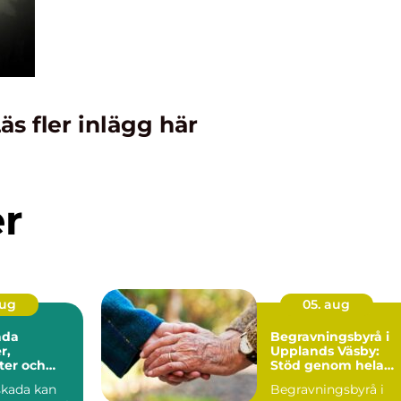
äs fler inlägg här
er
aug
05. aug
ada
Begravningsbyrå i
r,
Upplands Väsby:
ter och
Stöd genom hela
 ersättning
avskedet
skada kan
Begravningsbyrå i