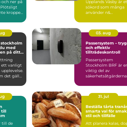
 och ner på
Upplands Väsby är et
Plötsligt
sökord som många
inte kroppen
använder n&...
t, lönen...
aug
03. aug
i stockholm
Passersystem – try
 du med
och effektiv
en på ditt
tillträdeskontroll
ättning
Passersystem
 ett vanligt
Stockholm BRF är e
n upplevelse.
viktig del av
m det gäller
säkerhetsåtgärderna
sko...
för m&a...
aug
31. jul
Beställa tårta tranå
till
smarta val för smak
um
stil och tillfälle
till de
Att planera kalas, do