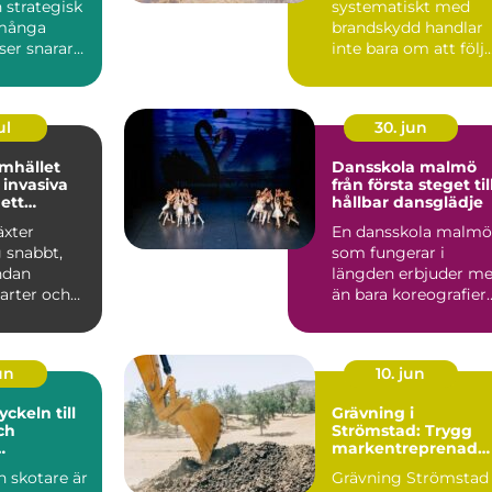
n strategisk
systematiskt med
 många
brandskydd handlar
ser snarare
inte bara om att följ
praktisk...
lagar och regler. Det
handlar ...
ul
30. jun
mhället
Dansskola malmö
invasiva
från första steget til
 ett
hållbar dansglädje
ätt
äxter
En dansskola malmö
g snabbt,
som fungerar i
ndan
längden erbjuder me
arter och
än bara koreografier
hela
och musik. En
. Kon...
genomtänkt...
jun
10. jun
Grävning i
ch
Strömstad: Trygg
markentreprenad
stik
på Bohuskusten
 skotare är
Grävning Strömstad