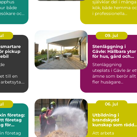
rapphus
självklar del i många
hur både
kök, både hemma o
esökare och
i professionella
er upplever
verksamheter. Den
håller...
ul
09. jul
e
Stenläggning i
för pickup
Gävle: Hållbara ytor
ebil
för hus, gård och
företag
äde
Stenläggning
uteplats i Gävle är et
t till en
ämne som berör allt
arbetsyta. I
fler husägare...
 att krypa in
ul
06. jul
in företag:
Utbildning i
ett företag
brandskydd
ng för
kunskap som rädda
tsen
liv och värden
in företag
Att arbeta