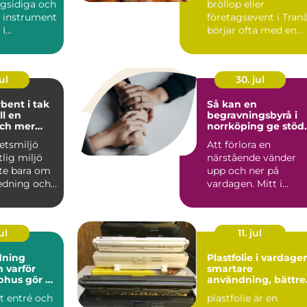
gsidiga och
bröllop eller
e instrument
företagsevent i Tran
 I
börjar ofta med en
en har de
avgörande fråga: hur.
ul
30. jul
bent i tak
Så kan en
ll en
begravningsbyrå i
och mer
norrköping ge stöd
 miljö
genom hela sorgen
etsmiljö
Att förlora en
tlig miljö
närstående vänder
nte bara om
upp och ner på
edning och
vardagen. Mitt i
ng. Lj...
sorgen behöver
anhöriga också fatta.
ul
11. jul
dning
Plastfolie i vardage
ör
smartare
phus gör så
användning, bättre
nad
val
t entré och
plastfolie är en