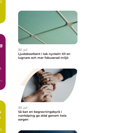
t
gg
30. jul
Ljudabsorbent i tak nyckeln till en
lugnare och mer fokuserad miljö
n
30. jul
s
Så kan en begravningsbyrå i
,
norrköping ge stöd genom hela
sorgen
p,