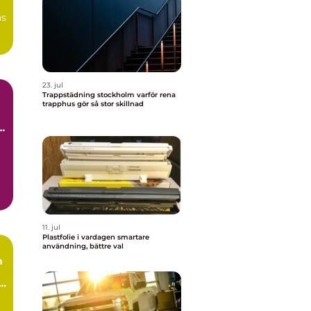
ås
..
23. jul
Trappstädning stockholm varför rena
trapphus gör så stor skillnad
..
11. jul
Plastfolie i vardagen smartare
användning, bättre val
n