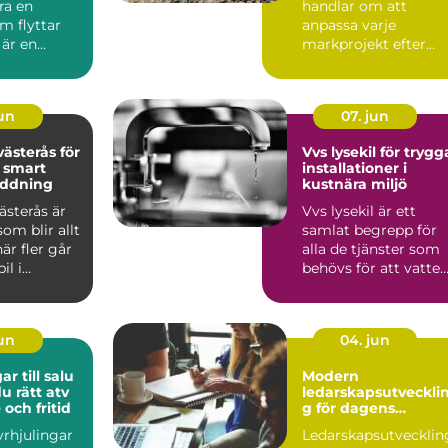
ra en
handlar om att
m flyttar
anpassa varje
 är en
markprojekt efter
 länk
Bohuskustens
erk...
speciella f...
jun
07. jun
ästerås för
Vvs lysekil för trygg
 smart
installationer i
ddning
kustnära miljö
ästerås är
Vvs lysekil är ett
om blir allt
samlat begrepp för
är fler går
alla de tjänster som
il i
behövs för att vatten
. Mång...
värme och avlopp s...
jun
04. jun
ar till salu
Modern
du rätt atv
ledarskapsutveckli
 och fritid
g för dagens
arbetsliv
fyrhjulingar
Ledarskapsutvecklin