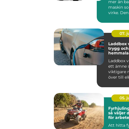
mer än ba
maskin so
virke. Den
avgörande
mellan avv
07. 
Laddbox v
trygg och
hemmala
Laddbox v
ett ämne s
viktigare n
över till elb
mälardalen
05. 
Fyrhjuling
så väljer 
för arbete
Att hitta 