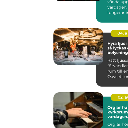
vända upp
vardagen. 
fungerar 
som vanlig
04. 
Hyra ljus 
så lyckas
belysning
event
Rätt ljuss
förvandlar
rum till e
Oavsett o
en företag
02. 
Orglar från
kyrkorum 
vardagsr
Orglar hör 