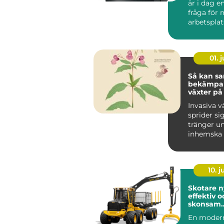
är i dag e
fråga för
arbetsplat
än bara en 
01. j
Så kan sa
bekämpa 
växter på
hållbart s
Invasiva v
sprider si
tränger u
inhemska 
förändrar 
livsmiljöer
10. 
Skotare nyckeln till
effektiv o
skonsam
skogslogi
En modern