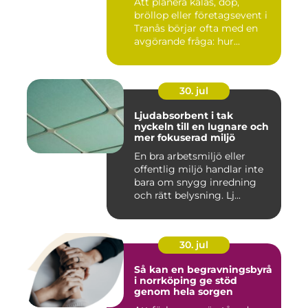
Att planera kalas, dop,
bröllop eller företagsevent i
Tranås börjar ofta med en
avgörande fråga: hur...
30. jul
Ljudabsorbent i tak
nyckeln till en lugnare och
mer fokuserad miljö
En bra arbetsmiljö eller
offentlig miljö handlar inte
bara om snygg inredning
och rätt belysning. Lj...
30. jul
Så kan en begravningsbyrå
i norrköping ge stöd
genom hela sorgen