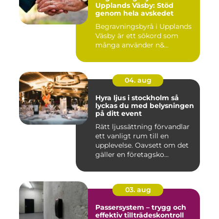
Upplands Väsby: Stöd
genom hela avskedet
Begravningsbyrå i Upplands
Väsby är ett sökord som
många använder n&...
04. aug
Hyra ljus i stockholm så
lyckas du med belysningen
på ditt event
Rätt ljussättning förvandlar
ett vanligt rum till en
upplevelse. Oavsett om det
gäller en företagsko...
03. aug
Passersystem – trygg och
effektiv tillträdeskontroll