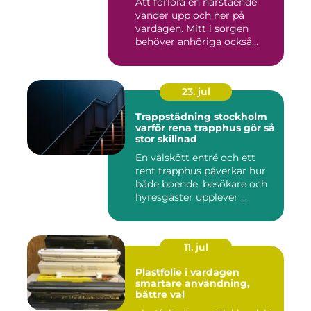
Att förlora en närstående
vänder upp och ner på
vardagen. Mitt i sorgen
behöver anhöriga också
fatta...
23. jul
Trappstädning stockholm
varför rena trapphus gör så
stor skillnad
En välskött entré och ett
rent trapphus påverkar hur
både boende, besökare och
hyresgäster upplever ...
11. jul
Plastfolie i vardagen
smartare användning,
bättre val