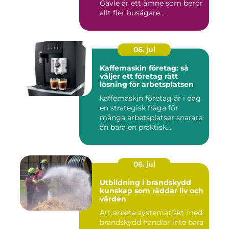
Gävle är ett ämne som berör
allt fler husägare...
06. jul
Kaffemaskin företag: så
väljer ett företag rätt
lösning för arbetsplatsen
kaffemaskin företag är i dag
en strategisk fråga för
många arbetsplatser snarare
än bara en praktisk...
06. jul
Utbildning i brandskydd
kunskap som räddar liv och
värden
Att arbeta systematiskt med
brandskydd handlar inte bara