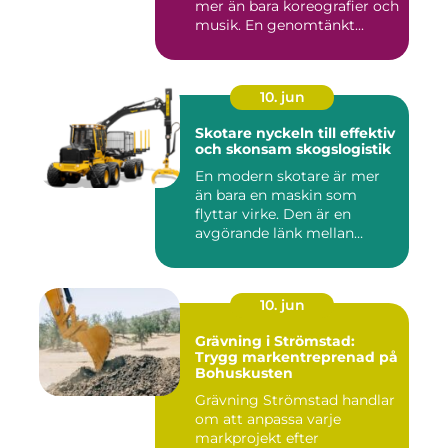
mer än bara koreografier och
musik. En genomtänkt...
10. jun
Skotare nyckeln till effektiv
och skonsam skogslogistik
En modern skotare är mer
än bara en maskin som
flyttar virke. Den är en
avgörande länk mellan
avverk...
10. jun
Grävning i Strömstad:
Trygg markentreprenad på
Bohuskusten
Grävning Strömstad handlar
om att anpassa varje
markprojekt efter