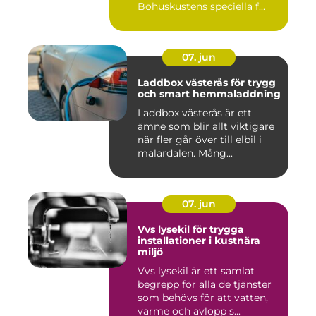
Bohuskustens speciella f...
07. jun
Laddbox västerås för trygg
och smart hemmaladdning
Laddbox västerås är ett
ämne som blir allt viktigare
när fler går över till elbil i
mälardalen. Mång...
07. jun
Vvs lysekil för trygga
installationer i kustnära
miljö
Vvs lysekil är ett samlat
begrepp för alla de tjänster
som behövs för att vatten,
värme och avlopp s...