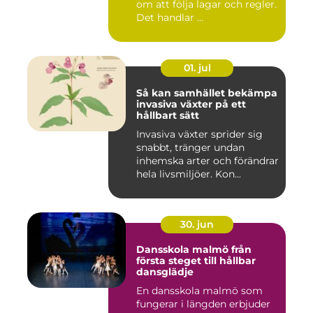
om att följa lagar och regler.
Det handlar ...
01. jul
Så kan samhället bekämpa
invasiva växter på ett
hållbart sätt
Invasiva växter sprider sig
snabbt, tränger undan
inhemska arter och förändrar
hela livsmiljöer. Kon...
30. jun
Dansskola malmö från
första steget till hållbar
dansglädje
En dansskola malmö som
fungerar i längden erbjuder