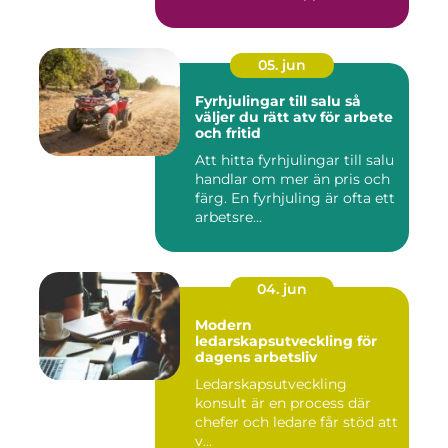
05. jun
Fyrhjulingar till salu så
väljer du rätt atv för arbete
och fritid
Att hitta fyrhjulingar till salu
handlar om mer än pris och
färg. En fyrhjuling är ofta ett
arbetsre...
04. jun
Modern
ledarskapsutveckling för
dagens arbetsliv
Ledarskapsutveckling
konsult är en process där
chefer och ledare får stöd att
v...