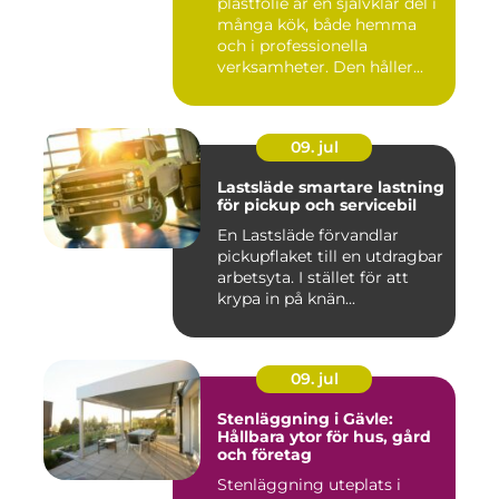
plastfolie är en självklar del i
många kök, både hemma
och i professionella
verksamheter. Den håller...
09. jul
Lastsläde smartare lastning
för pickup och servicebil
En Lastsläde förvandlar
pickupflaket till en utdragbar
arbetsyta. I stället för att
krypa in på knän...
09. jul
Stenläggning i Gävle:
Hållbara ytor för hus, gård
och företag
Stenläggning uteplats i