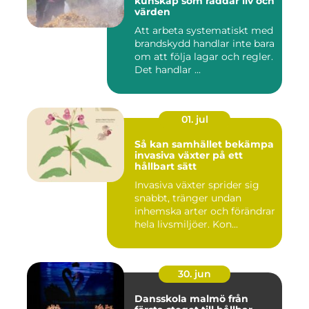
kunskap som räddar liv och
värden
Att arbeta systematiskt med
brandskydd handlar inte bara
om att följa lagar och regler.
Det handlar ...
01. jul
Så kan samhället bekämpa
invasiva växter på ett
hållbart sätt
Invasiva växter sprider sig
snabbt, tränger undan
inhemska arter och förändrar
hela livsmiljöer. Kon...
30. jun
Dansskola malmö från