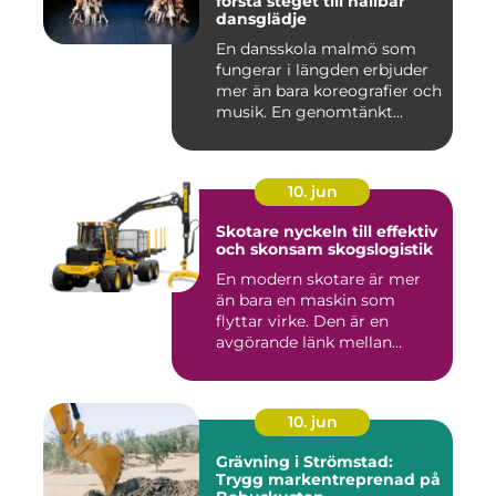
första steget till hållbar
dansglädje
En dansskola malmö som
fungerar i längden erbjuder
mer än bara koreografier och
musik. En genomtänkt...
10. jun
Skotare nyckeln till effektiv
och skonsam skogslogistik
En modern skotare är mer
än bara en maskin som
flyttar virke. Den är en
avgörande länk mellan
avverk...
10. jun
Grävning i Strömstad:
Trygg markentreprenad på