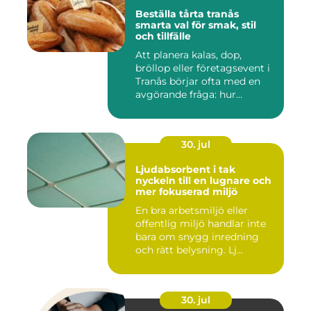
Beställa tårta tranås
smarta val för smak, stil
och tillfälle
Att planera kalas, dop,
bröllop eller företagsevent i
Tranås börjar ofta med en
avgörande fråga: hur...
30. jul
Ljudabsorbent i tak
nyckeln till en lugnare och
mer fokuserad miljö
En bra arbetsmiljö eller
offentlig miljö handlar inte
bara om snygg inredning
och rätt belysning. Lj...
30. jul