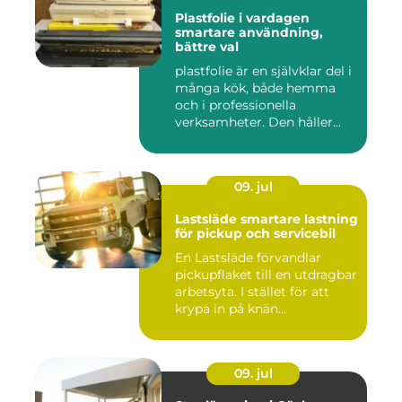
Plastfolie i vardagen
smartare användning,
bättre val
plastfolie är en självklar del i
många kök, både hemma
och i professionella
verksamheter. Den håller...
09. jul
Lastsläde smartare lastning
för pickup och servicebil
En Lastsläde förvandlar
pickupflaket till en utdragbar
arbetsyta. I stället för att
krypa in på knän...
09. jul