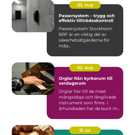
03. aug
Passersystem – trygg och
effektiv tillträdeskontroll
Passersystem Stockholm
BRF är en viktig del av
säkerhetsåtgärderna för
m&a...
02. aug
Orglar från kyrkorum till
vardagsrum
Orglar hör till de mest
mångsidiga och långlivade
instrument som finns. I
århundraden har de burit m...
31. jul