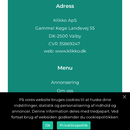
Adress
web:
www.klikko.dk
Menu
Annonsering
Om oss
Cookies
På vores website bruges cookies til at huske dine
indstillinger, statistik og personalisering af indhold og
Kontakta oss
annoncer. Denne information deles med tredjepart. Ved
Sitemap
fortsat brug af websiden godkender du cookiepolitikken.
Ok
Privatlivspolitik