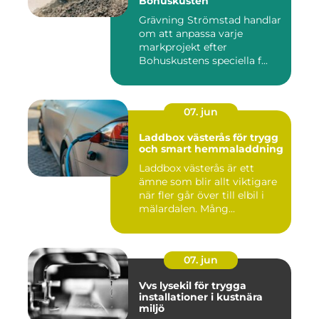
Bohuskusten
Grävning Strömstad handlar
om att anpassa varje
markprojekt efter
Bohuskustens speciella f...
07. jun
Laddbox västerås för trygg
och smart hemmaladdning
Laddbox västerås är ett
ämne som blir allt viktigare
när fler går över till elbil i
mälardalen. Mång...
07. jun
Vvs lysekil för trygga
installationer i kustnära
miljö