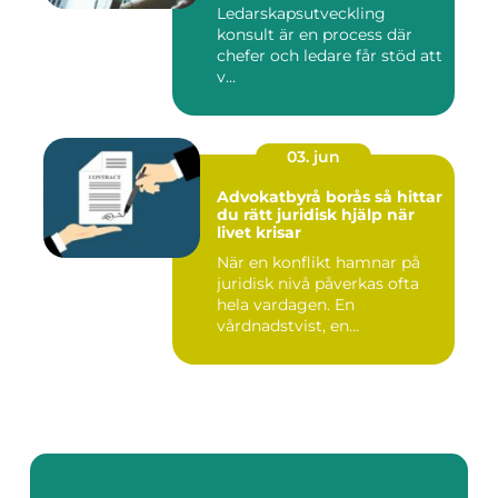
Ledarskapsutveckling
konsult är en process där
chefer och ledare får stöd att
v...
03. jun
Advokatbyrå borås så hittar
du rätt juridisk hjälp när
livet krisar
När en konflikt hamnar på
juridisk nivå påverkas ofta
hela vardagen. En
vårdnadstvist, en
brottsmiss...