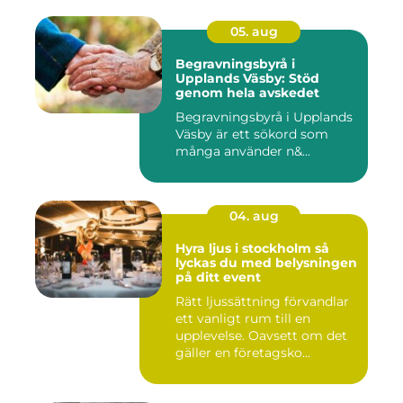
05. aug
Begravningsbyrå i
Upplands Väsby: Stöd
genom hela avskedet
Begravningsbyrå i Upplands
Väsby är ett sökord som
många använder n&...
04. aug
Hyra ljus i stockholm så
lyckas du med belysningen
på ditt event
Rätt ljussättning förvandlar
ett vanligt rum till en
upplevelse. Oavsett om det
gäller en företagsko...