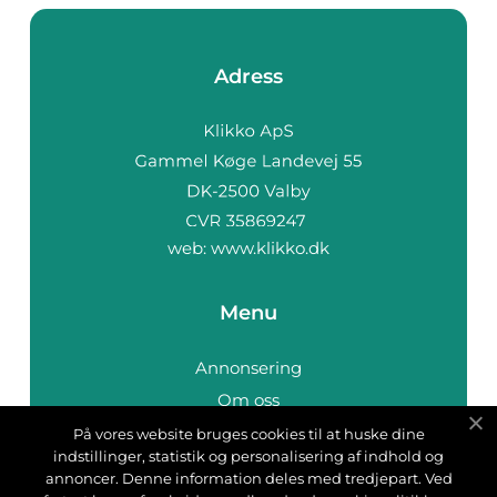
Adress
web:
www.klikko.dk
Menu
Annonsering
Om oss
Cookies
På vores website bruges cookies til at huske dine
indstillinger, statistik og personalisering af indhold og
Kontakta oss
annoncer. Denne information deles med tredjepart. Ved
Sitemap