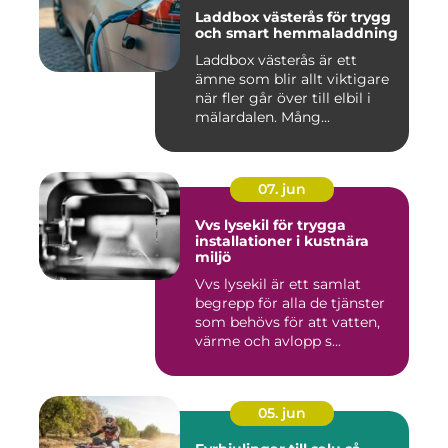
Laddbox västerås för trygg
och smart hemmaladdning
Laddbox västerås är ett
ämne som blir allt viktigare
när fler går över till elbil i
mälardalen. Mång...
07. jun
Vvs lysekil för trygga
installationer i kustnära
miljö
Vvs lysekil är ett samlat
begrepp för alla de tjänster
som behövs för att vatten,
värme och avlopp s...
05. jun