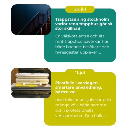
23. jul
Trappstädning stockholm
varför rena trapphus gör så
stor skillnad
En välskött entré och ett
rent trapphus påverkar hur
både boende, besökare och
hyresgäster upplever ...
11. jul
Plastfolie i vardagen
smartare användning,
bättre val
plastfolie är en självklar del i
många kök, både hemma
och i professionella
verksamheter. Den håller...