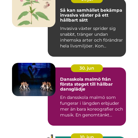
Så kan samhället bekämpa
invasiva växter på ett
hållbart sätt
Invasiva växter sprider sig
snabbt, tränger undan
inhemska arter och förändrar
hela livsmiljöer. Kon...
30. jun
Dansskola malmö från
första steget till hållbar
dansglädje
En dansskola malmö som
fungerar i längden erbjuder
mer än bara koreografier och
musik. En genomtänkt...
10. jun