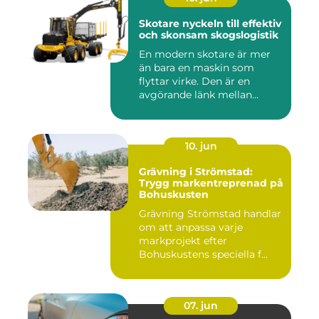
Skotare nyckeln till effektiv
och skonsam skogslogistik
En modern skotare är mer
än bara en maskin som
flyttar virke. Den är en
avgörande länk mellan
avverk...
10. jun
Grävning i Strömstad:
Trygg markentreprenad på
Bohuskusten
Grävning Strömstad handlar
om att anpassa varje
markprojekt efter
Bohuskustens speciella f...
07. jun