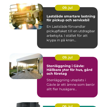
09. jul
Lastsläde smartare lastning
för pickup och servicebil
En Lastsläde förvandlar
pickupflaket till en utdragbar
arbetsyta. I stället för att
krypa in på knän...
09. jul
Stenläggning i Gävle:
Hållbara ytor för hus, gård
och företag
Stenläggning uteplats i
Gävle är ett ämne som berör
allt fler husägare...
06. jul