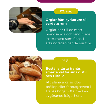
02. aug
Orglar från kyrkorum till
vardagsrum
Orglar hör till de mest
mångsidiga och långlivade
instrument som finns. I
århundraden har de burit m...
31. jul
Beställa tårta tranås
smarta val för smak, stil
och tillfälle
Att planera kalas, dop,
bröllop eller företagsevent i
Tranås börjar ofta med en
avgörande fråga: hur...