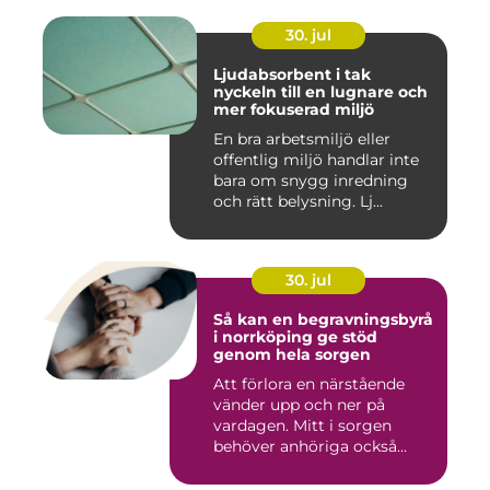
30. jul
Ljudabsorbent i tak
nyckeln till en lugnare och
mer fokuserad miljö
En bra arbetsmiljö eller
offentlig miljö handlar inte
bara om snygg inredning
och rätt belysning. Lj...
30. jul
Så kan en begravningsbyrå
i norrköping ge stöd
genom hela sorgen
Att förlora en närstående
vänder upp och ner på
vardagen. Mitt i sorgen
behöver anhöriga också
fatta...