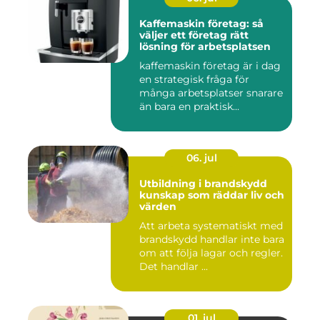
Kaffemaskin företag: så
väljer ett företag rätt
lösning för arbetsplatsen
kaffemaskin företag är i dag
en strategisk fråga för
många arbetsplatser snarare
än bara en praktisk...
06. jul
Utbildning i brandskydd
kunskap som räddar liv och
värden
Att arbeta systematiskt med
brandskydd handlar inte bara
om att följa lagar och regler.
Det handlar ...
01. jul