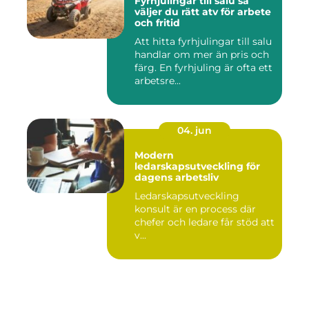
Fyrhjulingar till salu så
väljer du rätt atv för arbete
och fritid
Att hitta fyrhjulingar till salu
handlar om mer än pris och
färg. En fyrhjuling är ofta ett
arbetsre...
04. jun
Modern
ledarskapsutveckling för
dagens arbetsliv
Ledarskapsutveckling
konsult är en process där
chefer och ledare får stöd att
v...