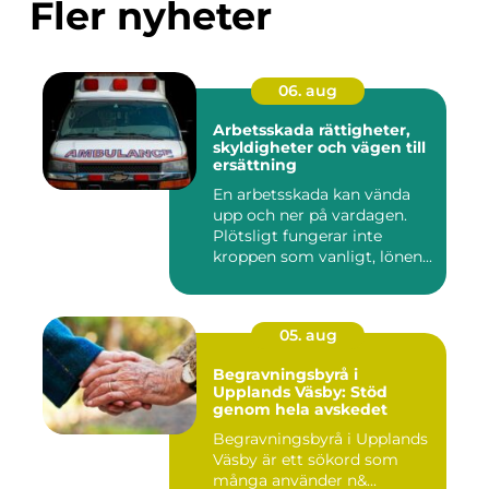
Fler nyheter
06. aug
Arbetsskada rättigheter,
skyldigheter och vägen till
ersättning
En arbetsskada kan vända
upp och ner på vardagen.
Plötsligt fungerar inte
kroppen som vanligt, lönen...
05. aug
Begravningsbyrå i
Upplands Väsby: Stöd
genom hela avskedet
Begravningsbyrå i Upplands
Väsby är ett sökord som
många använder n&...