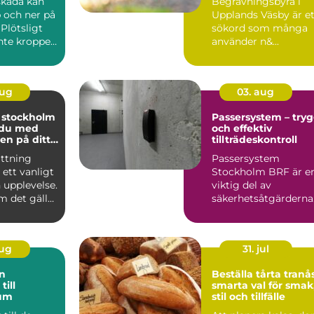
skada kan
Begravningsbyrå i
 och ner på
Upplands Väsby är et
Plötsligt
sökord som många
inte kroppen
använder n&...
t, lönen...
aug
03. aug
i stockholm
Passersystem – try
 du med
och effektiv
en på ditt
tillträdeskontroll
ättning
Passersystem
 ett vanligt
Stockholm BRF är e
n upplevelse.
viktig del av
m det gäller
säkerhetsåtgärderna
sko...
för m&a...
aug
31. jul
Beställa tårta tranå
till
smarta val för smak
um
stil och tillfälle