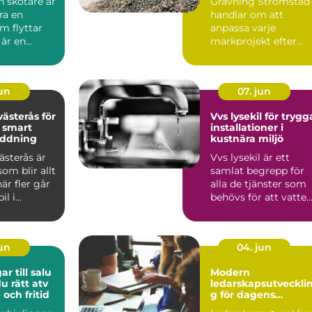
 skotare är
Grävning Strömstad
ra en
handlar om att
m flyttar
anpassa varje
 är en
markprojekt efter
 länk
Bohuskustens
erk...
speciella f...
jun
07. jun
ästerås för
Vvs lysekil för trygg
 smart
installationer i
ddning
kustnära miljö
ästerås är
Vvs lysekil är ett
om blir allt
samlat begrepp för
är fler går
alla de tjänster som
il i
behövs för att vatten
. Mång...
värme och avlopp s...
jun
04. jun
ar till salu
Modern
du rätt atv
ledarskapsutveckli
 och fritid
g för dagens
arbetsliv