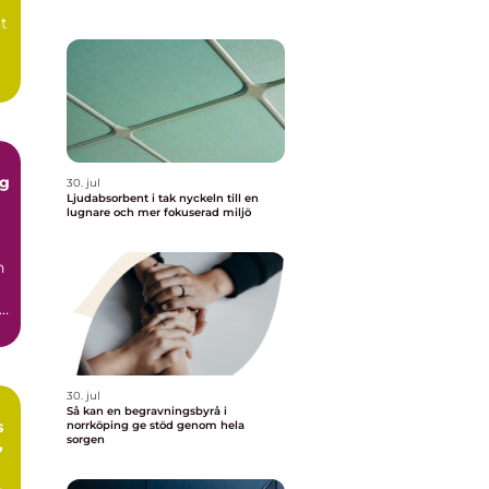
t
gg
30. jul
Ljudabsorbent i tak nyckeln till en
lugnare och mer fokuserad miljö
n
30. jul
Så kan en begravningsbyrå i
s
norrköping ge stöd genom hela
sorgen
,