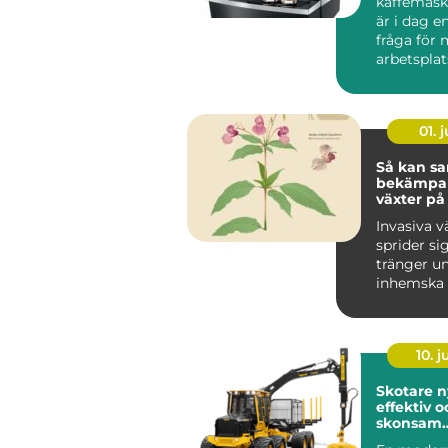
kaffemask
är i dag e
fråga för
arbetsplat
än bara en 
01. j
Så kan sa
bekämpa 
växter på
hållbart s
Invasiva v
sprider si
tränger u
inhemska 
förändrar 
livsmiljöer
10. 
Skotare nyckeln till
effektiv o
skonsam
skogslogi