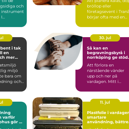
till de
Att planera kalas, do
gsidiga och
bröllop eller
e instrument
företagsevent i Tran
 I
börjar ofta med en
en har de
avgörande fråga: hur.
ul
30. jul
bent i tak
Så kan en
ll en
begravningsbyrå i
och mer
norrköping ge stöd
 miljö
genom hela sorgen
etsmiljö
Att förlora en
tlig miljö
närstående vänder
nte bara om
upp och ner på
edning och
vardagen. Mitt i
ng. Lj...
sorgen behöver
anhöriga också fatta.
ul
11. jul
dning
Plastfolie i vardage
ör
smartare
phus gör så
användning, bättre
nad
val