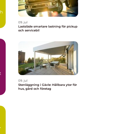
ch
09. jul
Lastsläde smartare lastning för pickup
och servicebil
t
09. jul
Stenläggning i Gävle: Hållbara ytor för
hus, gård och företag
r