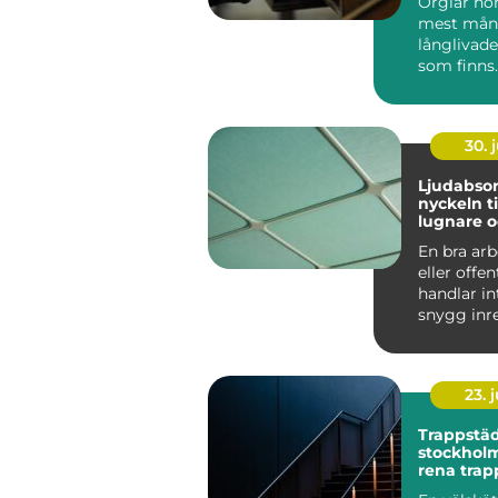
Orglar hör 
mest mån
långlivad
som finns.
århundrad
burit m...
30. j
Ljudabsor
nyckeln ti
lugnare 
fokuserad
En bra arb
eller offen
handlar i
snygg inr
rätt belysni
23. j
Trappstä
stockholm varf
rena trap
stor skill