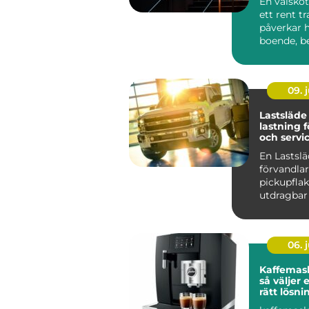
En välsköt
ett rent t
påverkar 
boende, b
hyresgäst
...
09. j
Lastsläde smartar
lastning 
och servic
En Lastsl
förvandlar
pickupflake
utdragbar 
stället för
på knän...
06. j
Kaffemask
så väljer 
rätt lösni
arbetspla