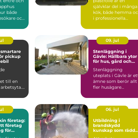
t entré och
plastfolie är en
rapphus
självklar del i många
hur både
kök, både hemma o
esökare och
i professionella
er upplever
verksamheter. Den
håller...
ul
09. jul
e
Stenläggning i
för pickup
Gävle: Hållbara ytor
ebil
för hus, gård och
företag
äde
Stenläggning
uteplats i Gävle är et
t till en
ämne som berör allt
arbetsyta. I
fler husägare...
 att krypa in
ul
06. jul
in företag:
Utbildning i
ett företag
brandskydd
ng för
kunskap som rädda
tsen
liv och värden