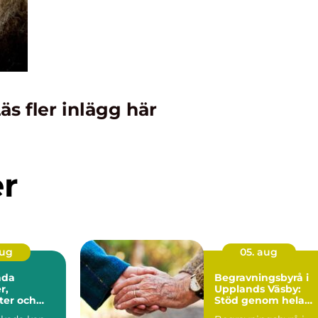
äs fler inlägg här
er
aug
05. aug
ada
Begravningsbyrå i
r,
Upplands Väsby:
ter och
Stöd genom hela
 ersättning
avskedet