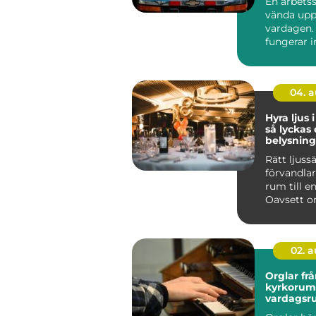
En arbets
vända upp
vardagen. 
fungerar 
som vanlig
04. 
Hyra ljus 
så lyckas
belysning
event
Rätt ljuss
förvandlar
rum till e
Oavsett o
en företag
02. 
Orglar från
kyrkorum 
vardagsr