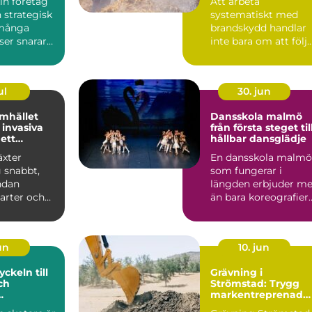
in företag
Att arbeta
n strategisk
systematiskt med
 många
brandskydd handlar
ser snarare
inte bara om att följ
praktisk...
lagar och regler. Det
handlar ...
ul
30. jun
mhället
Dansskola malmö
invasiva
från första steget til
 ett
hållbar dansglädje
ätt
äxter
En dansskola malmö
g snabbt,
som fungerar i
ndan
längden erbjuder me
arter och
än bara koreografier
hela
och musik. En
. Kon...
genomtänkt...
jun
10. jun
Grävning i
ch
Strömstad: Trygg
markentreprenad
stik
på Bohuskusten