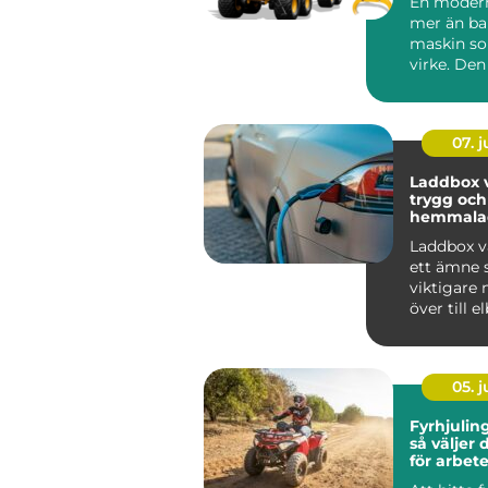
En modern
mer än ba
maskin so
virke. Den
avgörande
mellan avv
07. 
Laddbox v
trygg och
hemmala
Laddbox v
ett ämne s
viktigare n
över till elb
mälardalen
05. 
Fyrhjuling
så väljer 
för arbete