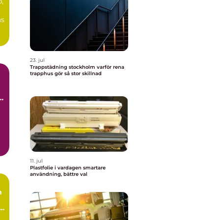
p,
ås
..
23. jul
Trappstädning stockholm varför rena
trapphus gör så stor skillnad
..
11. jul
Plastfolie i vardagen smartare
användning, bättre val
n