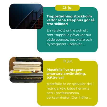
23. jul
Trappstädning stockholm
varför rena trapphus gör så
stor skillnad
En välskött entré och ett
rent trapphus påverkar hur
både boende, besökare och
hyresgäster upplever ...
11. jul
Plastfolie i vardagen
smartare användning,
bättre val
plastfolie är en självklar del i
många kök, både hemma
och i professionella
verksamheter. Den håller...