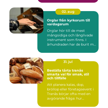
02. aug
Orglar från kyrkorum till
vardagsrum
Orglar hör till de mest
mångsidiga och långlivade
instrument som finns. I
århundraden har de burit m...
31. jul
Beställa tårta tranås
smarta val för smak, stil
och tillfälle
Att planera kalas, dop,
bröllop eller företagsevent i
Tranås börjar ofta med en
avgörande fråga: hur...