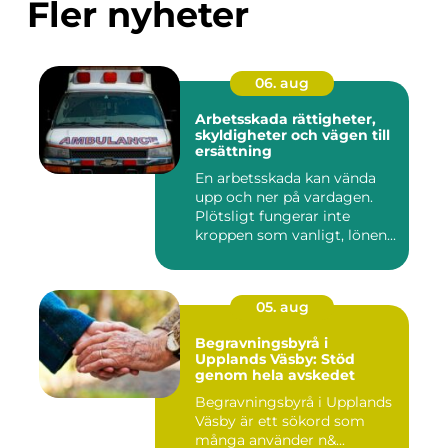
Fler nyheter
06. aug
Arbetsskada rättigheter,
skyldigheter och vägen till
ersättning
En arbetsskada kan vända
upp och ner på vardagen.
Plötsligt fungerar inte
kroppen som vanligt, lönen...
05. aug
Begravningsbyrå i
Upplands Väsby: Stöd
genom hela avskedet
Begravningsbyrå i Upplands
Väsby är ett sökord som
många använder n&...