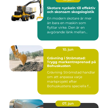
Skotare nyckeln till effektiv
och skonsam skogslogistik
En modern skotare är mer
än bara en maskin som
flyttar virke. Den är en
avgörande länk mellan
avverk...
10. jun
Grävning i Strömstad:
Trygg markentreprenad på
Bohuskusten
Grävning Strömstad handlar
om att anpassa varje
markprojekt efter
Bohuskustens speciella f...
07. jun