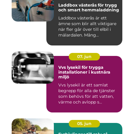
Laddbox västerås för trygg
och smart hemmaladdning
Laddbox västerås är ett
ämne som blir allt viktigare
när fler går över till elbil i
mälardalen. Mång...
07. jun
Vvs lysekil för trygga
installationer i kustnära
miljö
Vvs lysekil är ett samlat
begrepp för alla de tjänster
som behövs för att vatten,
värme och avlopp s...
05. jun