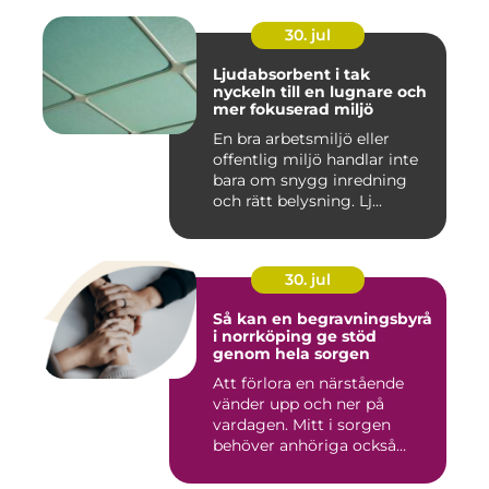
30. jul
Ljudabsorbent i tak
nyckeln till en lugnare och
mer fokuserad miljö
En bra arbetsmiljö eller
offentlig miljö handlar inte
bara om snygg inredning
och rätt belysning. Lj...
30. jul
Så kan en begravningsbyrå
i norrköping ge stöd
genom hela sorgen
Att förlora en närstående
vänder upp och ner på
vardagen. Mitt i sorgen
behöver anhöriga också
fatta...