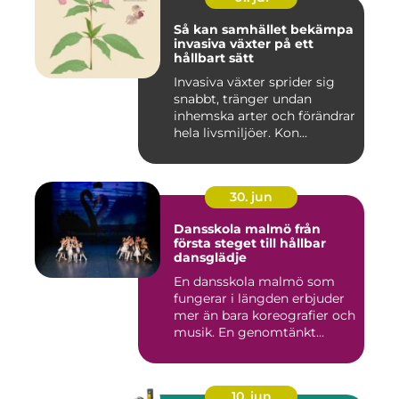
Så kan samhället bekämpa
invasiva växter på ett
hållbart sätt
Invasiva växter sprider sig
snabbt, tränger undan
inhemska arter och förändrar
hela livsmiljöer. Kon...
30. jun
Dansskola malmö från
första steget till hållbar
dansglädje
En dansskola malmö som
fungerar i längden erbjuder
mer än bara koreografier och
musik. En genomtänkt...
10. jun