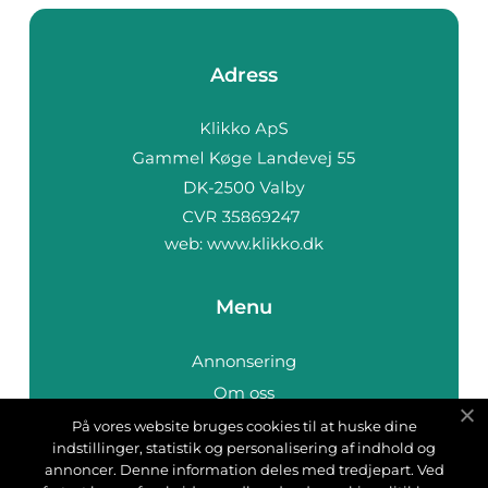
Adress
web:
www.klikko.dk
Menu
Annonsering
Om oss
Cookies
På vores website bruges cookies til at huske dine
indstillinger, statistik og personalisering af indhold og
Kontakta oss
annoncer. Denne information deles med tredjepart. Ved
Sitemap