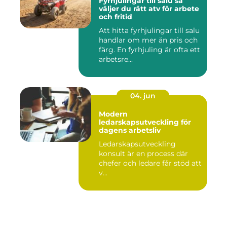
Fyrhjulingar till salu så
väljer du rätt atv för arbete
och fritid
Att hitta fyrhjulingar till salu
handlar om mer än pris och
färg. En fyrhjuling är ofta ett
arbetsre...
04. jun
Modern
ledarskapsutveckling för
dagens arbetsliv
Ledarskapsutveckling
konsult är en process där
chefer och ledare får stöd att
v...