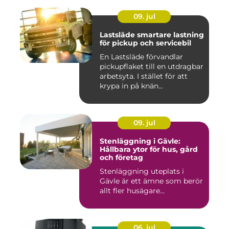
09. jul
Lastsläde smartare lastning
för pickup och servicebil
En Lastsläde förvandlar
pickupflaket till en utdragbar
arbetsyta. I stället för att
krypa in på knän...
09. jul
Stenläggning i Gävle:
Hållbara ytor för hus, gård
och företag
Stenläggning uteplats i
Gävle är ett ämne som berör
allt fler husägare...
06. jul