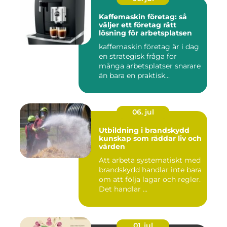
Kaffemaskin företag: så
väljer ett företag rätt
lösning för arbetsplatsen
kaffemaskin företag är i dag
en strategisk fråga för
många arbetsplatser snarare
än bara en praktisk...
06. jul
Utbildning i brandskydd
kunskap som räddar liv och
värden
Att arbeta systematiskt med
brandskydd handlar inte bara
om att följa lagar och regler.
Det handlar ...
01. jul