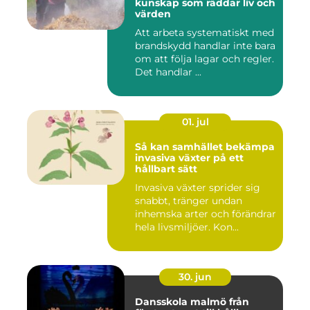
kunskap som räddar liv och
värden
Att arbeta systematiskt med
brandskydd handlar inte bara
om att följa lagar och regler.
Det handlar ...
01. jul
Så kan samhället bekämpa
invasiva växter på ett
hållbart sätt
Invasiva växter sprider sig
snabbt, tränger undan
inhemska arter och förändrar
hela livsmiljöer. Kon...
30. jun
Dansskola malmö från