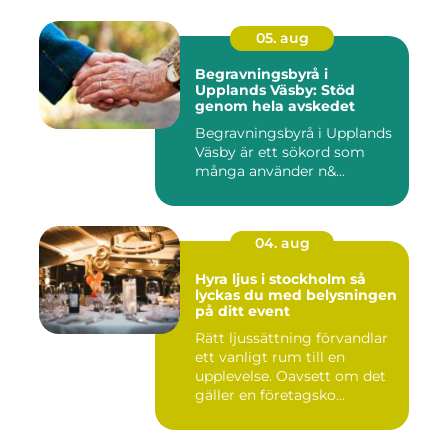
05. aug
Begravningsbyrå i
Upplands Väsby: Stöd
genom hela avskedet
Begravningsbyrå i Upplands
Väsby är ett sökord som
många använder n&...
04. aug
Hyra ljus i stockholm så
lyckas du med belysningen
på ditt event
Rätt ljussättning förvandlar
ett vanligt rum till en
upplevelse. Oavsett om det
gäller en företagsko...