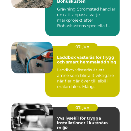
Bohuskusten
Grävning Strömstad handlar
om att anpassa varje
markprojekt efter
Bohuskustens speciella f...
07. jun
Laddbox västerås för trygg
och smart hemmaladdning
Laddbox västerås är ett
ämne som blir allt viktigare
när fler går över till elbil i
mälardalen. Mång...
07. jun
Vvs lysekil för trygga
installationer i kustnära
miljö