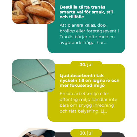
Beställa tårta tranås
smarta val för smak, stil
och tillfälle
Att planera kalas, dop,
bröllop eller företagsevent i
Tranås börjar ofta med en
avgörande fråga: hur...
30. jul
Ljudabsorbent i tak
nyckeln till en lugnare och
mer fokuserad miljö
En bra arbetsmiljö eller
offentlig miljö handlar inte
bara om snygg inredning
och rätt belysning. Lj...
30. jul