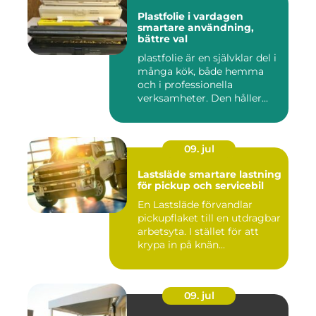
Plastfolie i vardagen
smartare användning,
bättre val
plastfolie är en självklar del i
många kök, både hemma
och i professionella
verksamheter. Den håller...
09. jul
Lastsläde smartare lastning
för pickup och servicebil
En Lastsläde förvandlar
pickupflaket till en utdragbar
arbetsyta. I stället för att
krypa in på knän...
09. jul