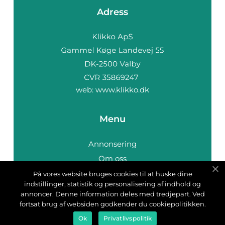
Adress
web:
www.klikko.dk
Menu
Annonsering
Om oss
Cookies
På vores website bruges cookies til at huske dine
indstillinger, statistik og personalisering af indhold og
Kontakta oss
annoncer. Denne information deles med tredjepart. Ved
Sitemap
fortsat brug af websiden godkender du cookiepolitikken.
Ok
Privatlivspolitik