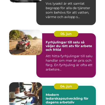
Vvs lysekil är ett samlat
begrepp för alla de tjänster
som behövs för att vatten,
värme och avlopp s...
05. jun
Fyrhjulingar till salu så
väljer du rätt atv för arbete
och fritid
Att hitta fyrhjulingar till salu
handlar om mer än pris och
färg. En fyrhjuling är ofta ett
arbetsre...
04. jun
Modern
ledarskapsutveckling för
dagens arbetsliv