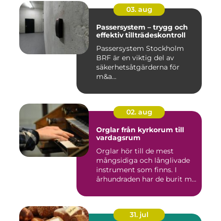
03. aug
Passersystem – trygg och
effektiv tillträdeskontroll
Passersystem Stockholm
BRF är en viktig del av
säkerhetsåtgärderna för
m&a...
02. aug
Orglar från kyrkorum till
vardagsrum
Orglar hör till de mest
mångsidiga och långlivade
instrument som finns. I
århundraden har de burit m...
31. jul