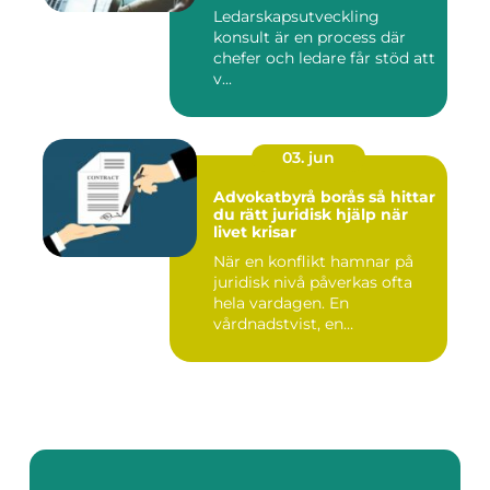
Ledarskapsutveckling
konsult är en process där
chefer och ledare får stöd att
v...
03. jun
Advokatbyrå borås så hittar
du rätt juridisk hjälp när
livet krisar
När en konflikt hamnar på
juridisk nivå påverkas ofta
hela vardagen. En
vårdnadstvist, en
brottsmiss...