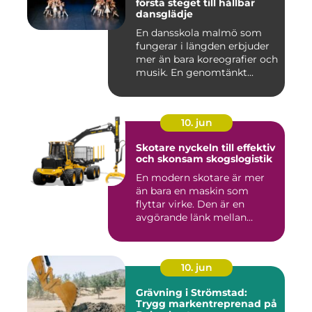
första steget till hållbar
dansglädje
En dansskola malmö som
fungerar i längden erbjuder
mer än bara koreografier och
musik. En genomtänkt...
10. jun
Skotare nyckeln till effektiv
och skonsam skogslogistik
En modern skotare är mer
än bara en maskin som
flyttar virke. Den är en
avgörande länk mellan
avverk...
10. jun
Grävning i Strömstad:
Trygg markentreprenad på