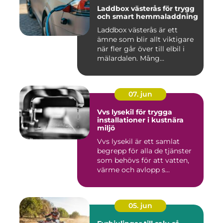
Laddbox västerås för trygg
och smart hemmaladdning
Laddbox västerås är ett
ämne som blir allt viktigare
när fler går över till elbil i
mälardalen. Mång...
07. jun
Vvs lysekil för trygga
installationer i kustnära
miljö
Vvs lysekil är ett samlat
begrepp för alla de tjänster
som behövs för att vatten,
värme och avlopp s...
05. jun