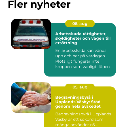
Fler nyheter
06. aug
Arbetsskada rättigheter,
skyldigheter och vägen till
ersättning
En arbetsskada kan vända
upp och ner på vardagen.
Plötsligt fungerar inte
kroppen som vanligt, lönen...
05. aug
Begravningsbyrå i
Upplands Väsby: Stöd
genom hela avskedet
Begravningsbyrå i Upplands
Väsby är ett sökord som
många använder n&...