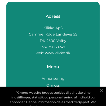
Adress
web:
www.klikko.dk
Menu
Annonsering
Om oss
Cookies
På vores website bruges cookies til at huske dine
indstillinger, statistik og personalisering af indhold og
Kontakta oss
annoncer. Denne information deles med tredjepart. Ved
Sitemap