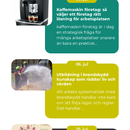
Kaffemaskin företag: så
väljer ett företag rätt
lösning för arbetsplatsen
kaffemaskin företag är i dag
en strategisk fråga för
många arbetsplatser snarare
än bara en praktisk...
06. jul
Utbildning i brandskydd
kunskap som räddar liv och
värden
Att arbeta systematiskt med
brandskydd handlar inte bara
om att följa lagar och regler.
Det handlar ...
01. jul