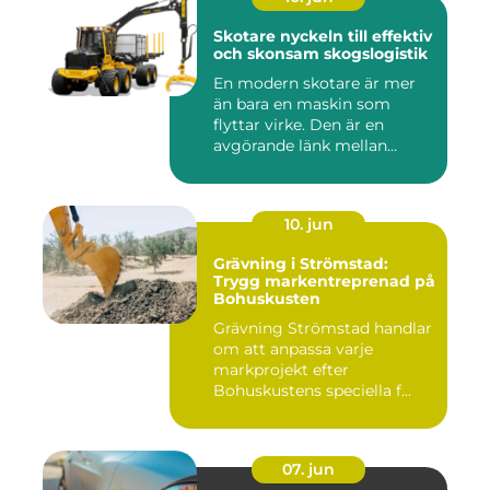
Skotare nyckeln till effektiv
och skonsam skogslogistik
En modern skotare är mer
än bara en maskin som
flyttar virke. Den är en
avgörande länk mellan
avverk...
10. jun
Grävning i Strömstad:
Trygg markentreprenad på
Bohuskusten
Grävning Strömstad handlar
om att anpassa varje
markprojekt efter
Bohuskustens speciella f...
07. jun