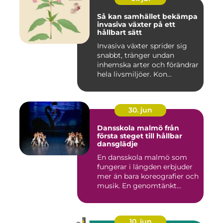
Så kan samhället bekämpa
invasiva växter på ett
hållbart sätt
Invasiva växter sprider sig
snabbt, tränger undan
inhemska arter och förändrar
hela livsmiljöer. Kon...
30. jun
Dansskola malmö från
första steget till hållbar
dansglädje
En dansskola malmö som
fungerar i längden erbjuder
mer än bara koreografier och
musik. En genomtänkt...
10. jun