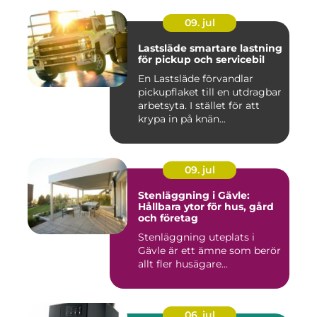
09. jul
Lastsläde smartare lastning
för pickup och servicebil
En Lastsläde förvandlar
pickupflaket till en utdragbar
arbetsyta. I stället för att
krypa in på knän...
09. jul
Stenläggning i Gävle:
Hållbara ytor för hus, gård
och företag
Stenläggning uteplats i
Gävle är ett ämne som berör
allt fler husägare...
06. jul