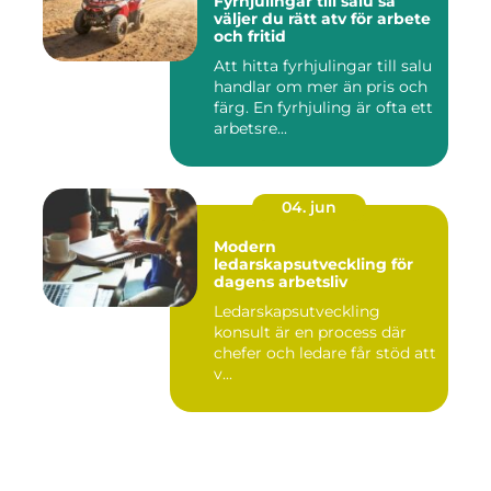
Fyrhjulingar till salu så
väljer du rätt atv för arbete
och fritid
Att hitta fyrhjulingar till salu
handlar om mer än pris och
färg. En fyrhjuling är ofta ett
arbetsre...
04. jun
Modern
ledarskapsutveckling för
dagens arbetsliv
Ledarskapsutveckling
konsult är en process där
chefer och ledare får stöd att
v...