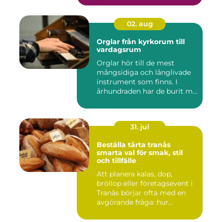
02. aug
Orglar från kyrkorum till
vardagsrum
Orglar hör till de mest
mångsidiga och långlivade
instrument som finns. I
århundraden har de burit m...
31. jul
Beställa tårta tranås
smarta val för smak, stil
och tillfälle
Att planera kalas, dop,
bröllop eller företagsevent i
Tranås börjar ofta med en
avgörande fråga: hur...