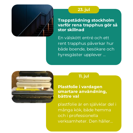
23. jul
Trappstädning stockholm
varför rena trapphus gör så
stor skillnad
En välskött entré och ett
rent trapphus påverkar hur
både boende, besökare och
hyresgäster upplever ...
11. jul
Plastfolie i vardagen
smartare användning,
bättre val
plastfolie är en självklar del i
många kök, både hemma
och i professionella
verksamheter. Den håller...