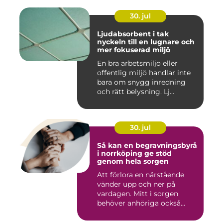
30. jul
Ljudabsorbent i tak
nyckeln till en lugnare och
mer fokuserad miljö
En bra arbetsmiljö eller
offentlig miljö handlar inte
bara om snygg inredning
och rätt belysning. Lj...
30. jul
Så kan en begravningsbyrå
i norrköping ge stöd
genom hela sorgen
Att förlora en närstående
vänder upp och ner på
vardagen. Mitt i sorgen
behöver anhöriga också
fatta...