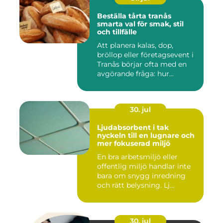
Beställa tårta tranås
smarta val för smak, stil
och tillfälle
Att planera kalas, dop,
bröllop eller företagsevent i
Tranås börjar ofta med en
avgörande fråga: hur...
30. jul
Ljudabsorbent i tak
nyckeln till en lugnare och
mer fokuserad miljö
En bra arbetsmiljö eller
offentlig miljö handlar inte
bara om snygg inredning
och rätt belysning. Lj...
30. jul