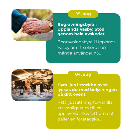
05. aug
Begravningsbyrå i
Upplands Väsby: Stöd
genom hela avskedet
Begravningsbyrå i Upplands
Väsby är ett sökord som
många använder n&...
04. aug
Hyra ljus i stockholm så
lyckas du med belysningen
på ditt event
Rätt ljussättning förvandlar
ett vanligt rum till en
upplevelse. Oavsett om det
gäller en företagsko...