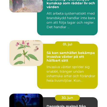
kunskap som räddar liv och
värden
Att arbeta systematiskt med
brandskydd handlar inte bara
om att följa lagar och regler.
Det handlar ...
01. jul
Så kan samhället bekämpa
invasiva växter på ett
hållbart sätt
Invasiva växter sprider sig
snabbt, tränger undan
inhemska arter och förändrar
hela livsmiljöer. Kon...
30. jun
Dansskola malmö från