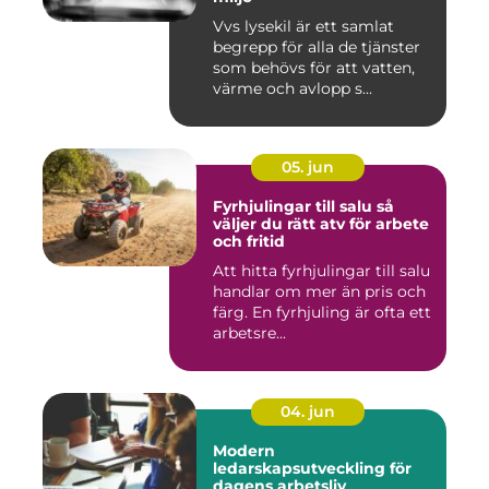
Vvs lysekil är ett samlat
begrepp för alla de tjänster
som behövs för att vatten,
värme och avlopp s...
05. jun
Fyrhjulingar till salu så
väljer du rätt atv för arbete
och fritid
Att hitta fyrhjulingar till salu
handlar om mer än pris och
färg. En fyrhjuling är ofta ett
arbetsre...
04. jun
Modern
ledarskapsutveckling för
dagens arbetsliv