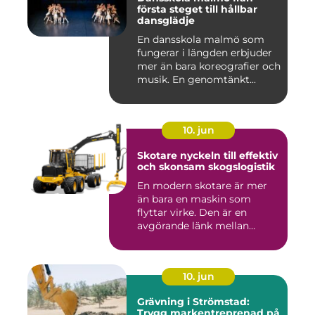
första steget till hållbar
dansglädje
En dansskola malmö som
fungerar i längden erbjuder
mer än bara koreografier och
musik. En genomtänkt...
10. jun
Skotare nyckeln till effektiv
och skonsam skogslogistik
En modern skotare är mer
än bara en maskin som
flyttar virke. Den är en
avgörande länk mellan
avverk...
10. jun
Grävning i Strömstad:
Trygg markentreprenad på