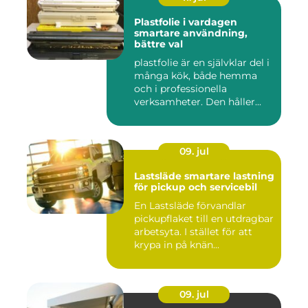
Plastfolie i vardagen
smartare användning,
bättre val
plastfolie är en självklar del i
många kök, både hemma
och i professionella
verksamheter. Den håller...
09. jul
Lastsläde smartare lastning
för pickup och servicebil
En Lastsläde förvandlar
pickupflaket till en utdragbar
arbetsyta. I stället för att
krypa in på knän...
09. jul