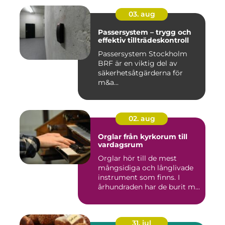
03. aug
Passersystem – trygg och
effektiv tillträdeskontroll
Passersystem Stockholm
BRF är en viktig del av
säkerhetsåtgärderna för
m&a...
02. aug
Orglar från kyrkorum till
vardagsrum
Orglar hör till de mest
mångsidiga och långlivade
instrument som finns. I
århundraden har de burit m...
31. jul