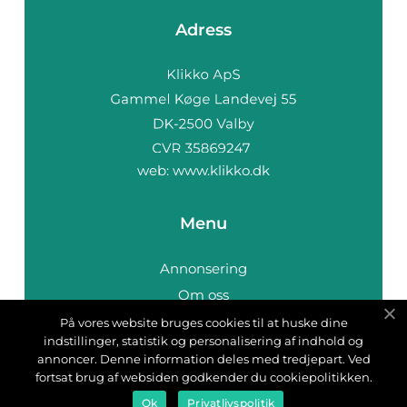
Adress
web:
www.klikko.dk
Menu
Annonsering
Om oss
Cookies
På vores website bruges cookies til at huske dine
indstillinger, statistik og personalisering af indhold og
Kontakta oss
annoncer. Denne information deles med tredjepart. Ved
Sitemap
fortsat brug af websiden godkender du cookiepolitikken.
Ok
Privatlivspolitik