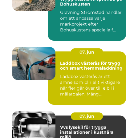
Bohuskusten
Grävning Strömstad handlar
om att anpassa varje
markprojekt efter
Bohuskustens speciella f...
07. jun
Laddbox västerås för trygg
och smart hemmaladdning
Laddbox västerås är ett
ämne som blir allt viktigare
när fler går över till elbil i
mälardalen. Mång...
07. jun
Vvs lysekil för trygga
installationer i kustnära
miljö