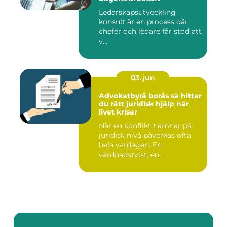
Ledarskapsutveckling
konsult är en process där
chefer och ledare får stöd att
v...
03. jun
Advokatbyrå borås så hittar
du rätt juridisk hjälp när
livet krisar
När en konflikt hamnar på
juridisk nivå påverkas ofta
hela vardagen. En
vårdnadstvist, en
brottsmiss...