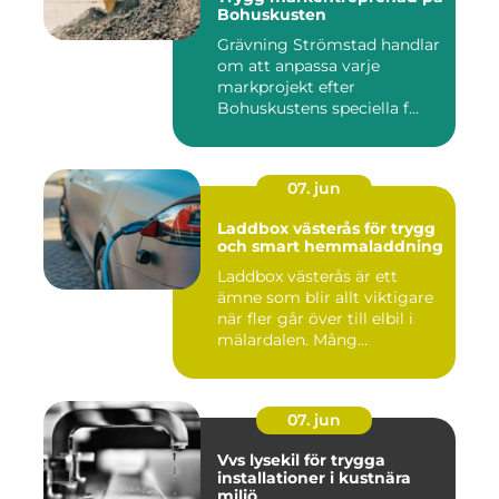
Bohuskusten
Grävning Strömstad handlar
om att anpassa varje
markprojekt efter
Bohuskustens speciella f...
07. jun
Laddbox västerås för trygg
och smart hemmaladdning
Laddbox västerås är ett
ämne som blir allt viktigare
när fler går över till elbil i
mälardalen. Mång...
07. jun
Vvs lysekil för trygga
installationer i kustnära
miljö