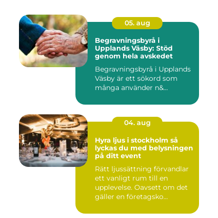
05. aug
Begravningsbyrå i
Upplands Väsby: Stöd
genom hela avskedet
Begravningsbyrå i Upplands
Väsby är ett sökord som
många använder n&...
04. aug
Hyra ljus i stockholm så
lyckas du med belysningen
på ditt event
Rätt ljussättning förvandlar
ett vanligt rum till en
upplevelse. Oavsett om det
gäller en företagsko...