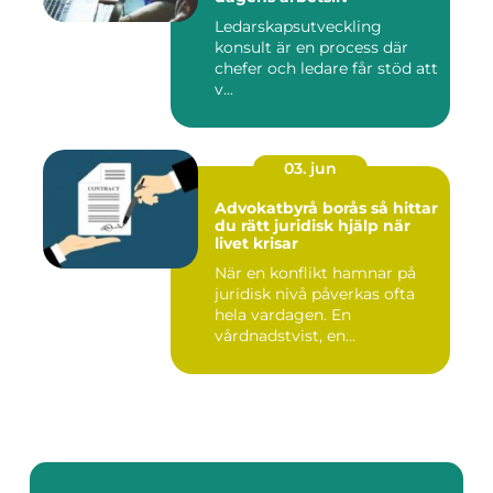
Ledarskapsutveckling
konsult är en process där
chefer och ledare får stöd att
v...
03. jun
Advokatbyrå borås så hittar
du rätt juridisk hjälp när
livet krisar
När en konflikt hamnar på
juridisk nivå påverkas ofta
hela vardagen. En
vårdnadstvist, en
brottsmiss...