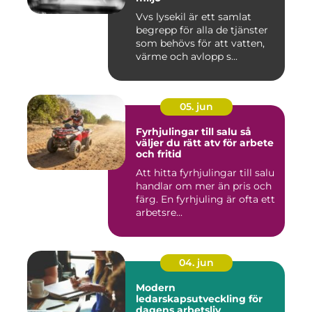
Vvs lysekil är ett samlat
begrepp för alla de tjänster
som behövs för att vatten,
värme och avlopp s...
05. jun
Fyrhjulingar till salu så
väljer du rätt atv för arbete
och fritid
Att hitta fyrhjulingar till salu
handlar om mer än pris och
färg. En fyrhjuling är ofta ett
arbetsre...
04. jun
Modern
ledarskapsutveckling för
dagens arbetsliv