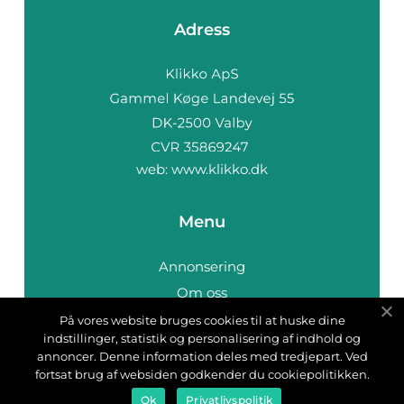
Adress
web:
www.klikko.dk
Menu
Annonsering
Om oss
Cookies
På vores website bruges cookies til at huske dine
indstillinger, statistik og personalisering af indhold og
Kontakta oss
annoncer. Denne information deles med tredjepart. Ved
Sitemap
fortsat brug af websiden godkender du cookiepolitikken.
Ok
Privatlivspolitik