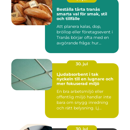
Beställa tårta tranås
smarta val för smak, stil
och tillfälle
Att planera kalas, dop,
bröllop eller företagsevent i
Tranås börjar ofta med en
avgörande fråga: hur...
30. jul
Ljudabsorbent i tak
nyckeln till en lugnare och
mer fokuserad miljö
En bra arbetsmiljö eller
offentlig miljö handlar inte
bara om snygg inredning
och rätt belysning. Lj...
30. jul