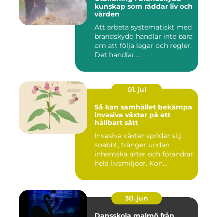
kunskap som räddar liv och
värden
Att arbeta systematiskt med
brandskydd handlar inte bara
om att följa lagar och regler.
Det handlar ...
01. jul
Så kan samhället bekämpa
invasiva växter på ett
hållbart sätt
Invasiva växter sprider sig
snabbt, tränger undan
inhemska arter och förändrar
hela livsmiljöer. Kon...
30. jun
Dansskola malmö från