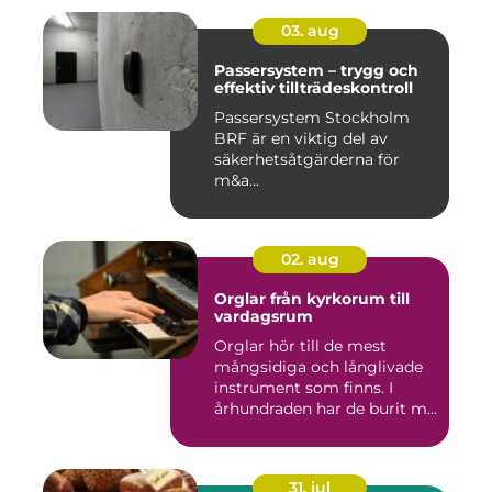
03. aug
Passersystem – trygg och
effektiv tillträdeskontroll
Passersystem Stockholm
BRF är en viktig del av
säkerhetsåtgärderna för
m&a...
02. aug
Orglar från kyrkorum till
vardagsrum
Orglar hör till de mest
mångsidiga och långlivade
instrument som finns. I
århundraden har de burit m...
31. jul