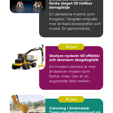
första steget till hållbar
dansglädje
En dansskola malmö som
fungerar i längden erbjuder
mer än bara koreografier och
musik. En genomtänkt...
10. jun
Skotare nyckeln till effektiv
och skonsam skogslogistik
En modern skotare är mer
än bara en maskin som
flyttar virke. Den är en
avgörande länk mellan
avverk...
10. jun
Grävning i Strömstad:
Trygg markentreprenad på