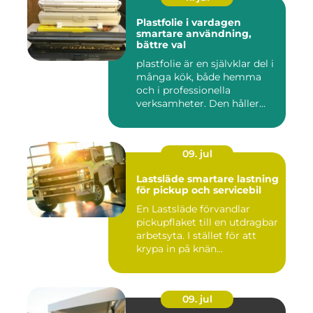
Plastfolie i vardagen
smartare användning,
bättre val
plastfolie är en självklar del i
många kök, både hemma
och i professionella
verksamheter. Den håller...
09. jul
Lastsläde smartare lastning
för pickup och servicebil
En Lastsläde förvandlar
pickupflaket till en utdragbar
arbetsyta. I stället för att
krypa in på knän...
09. jul