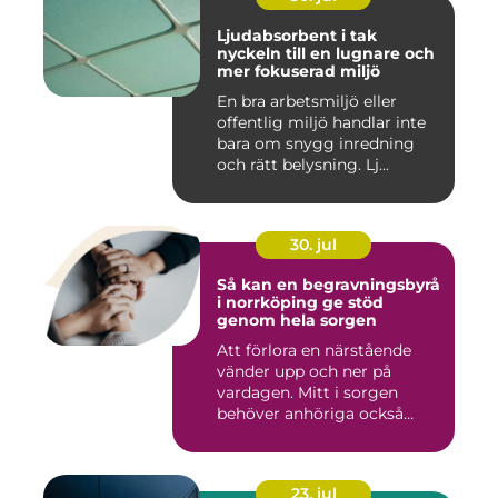
Ljudabsorbent i tak
nyckeln till en lugnare och
mer fokuserad miljö
En bra arbetsmiljö eller
offentlig miljö handlar inte
bara om snygg inredning
och rätt belysning. Lj...
30. jul
Så kan en begravningsbyrå
i norrköping ge stöd
genom hela sorgen
Att förlora en närstående
vänder upp och ner på
vardagen. Mitt i sorgen
behöver anhöriga också
fatta...
23. jul