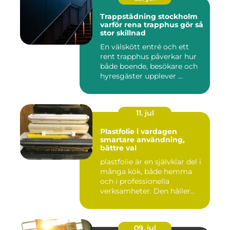
Trappstädning stockholm
varför rena trapphus gör så
stor skillnad
En välskött entré och ett
rent trapphus påverkar hur
både boende, besökare och
hyresgäster upplever ...
11. jul
Plastfolie i vardagen
smartare användning,
bättre val
plastfolie är en självklar del i
många kök, både hemma
och i professionella
verksamheter. Den håller...
09. jul