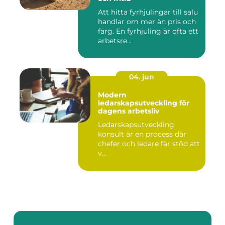
Att hitta fyrhjulingar till salu
handlar om mer än pris och
färg. En fyrhjuling är ofta ett
arbetsre...
04. jun
Modern
ledarskapsutveckling för
dagens arbetsliv
Ledarskapsutveckling
konsult är en process där
chefer och ledare får stöd att
v...