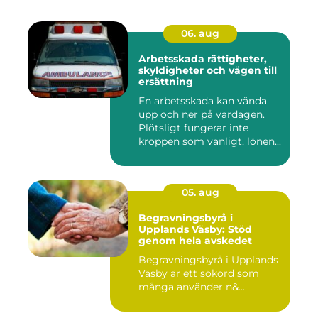
06. aug
Arbetsskada rättigheter,
skyldigheter och vägen till
ersättning
En arbetsskada kan vända
upp och ner på vardagen.
Plötsligt fungerar inte
kroppen som vanligt, lönen...
05. aug
Begravningsbyrå i
Upplands Väsby: Stöd
genom hela avskedet
Begravningsbyrå i Upplands
Väsby är ett sökord som
många använder n&...