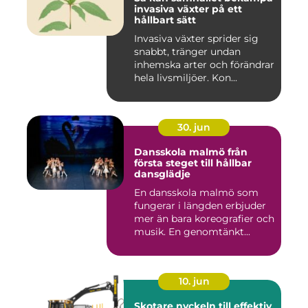
invasiva växter på ett
hållbart sätt
Invasiva växter sprider sig
snabbt, tränger undan
inhemska arter och förändrar
hela livsmiljöer. Kon...
30. jun
Dansskola malmö från
första steget till hållbar
dansglädje
En dansskola malmö som
fungerar i längden erbjuder
mer än bara koreografier och
musik. En genomtänkt...
10. jun
Skotare nyckeln till effektiv