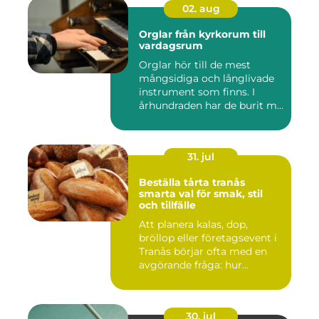
02. aug
Orglar från kyrkorum till
vardagsrum
Orglar hör till de mest
mångsidiga och långlivade
instrument som finns. I
århundraden har de burit m...
31. jul
Beställa tårta tranås
smarta val för smak, stil
och tillfälle
Att planera kalas, dop,
bröllop eller företagsevent i
Tranås börjar ofta med en
avgörande fråga: hur...
30. jul