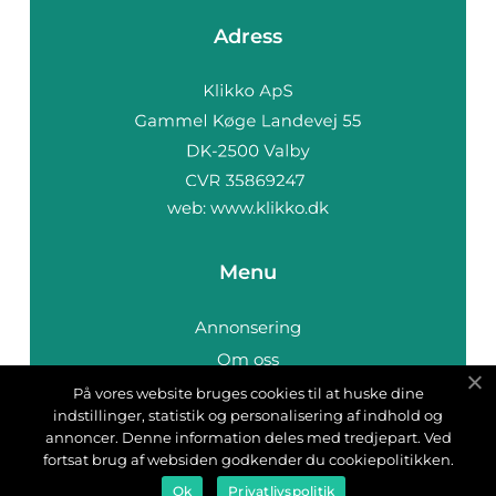
Adress
web:
www.klikko.dk
Menu
Annonsering
Om oss
Cookies
På vores website bruges cookies til at huske dine
indstillinger, statistik og personalisering af indhold og
Kontakta oss
annoncer. Denne information deles med tredjepart. Ved
Sitemap
fortsat brug af websiden godkender du cookiepolitikken.
Ok
Privatlivspolitik