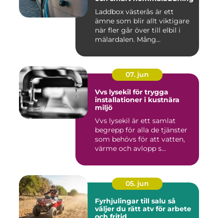
Laddbox västerås är ett
ämne som blir allt viktigare
när fler går över till elbil i
mälardalen. Mång...
07. jun
Vvs lysekil för trygga
installationer i kustnära
miljö
Vvs lysekil är ett samlat
begrepp för alla de tjänster
som behövs för att vatten,
värme och avlopp s...
05. jun
Fyrhjulingar till salu så
väljer du rätt atv för arbete
och fritid