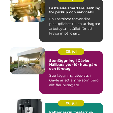
Lastsläde smartare lastning
för pickup och servicebil
En Lastsläde förvandlar
pickupflaket till en utdragbar
arbetsyta. I stället för att
krypa in på knän...
09. jul
Stenläggning i Gävle:
Hållbara ytor för hus, gård
och företag
Stenläggning uteplats i
Gävle är ett ämne som berör
allt fler husägare...
06. jul
Kaffemaskin företag: så