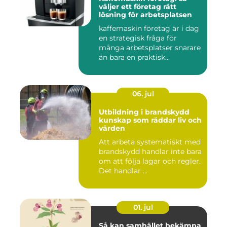
väljer ett företag rätt
lösning för arbetsplatsen
kaffemaskin företag är i dag
en strategisk fråga för
många arbetsplatser snarare
än bara en praktisk...
06. jul
Utbildning i brandskydd
kunskap som räddar liv och
värden
Att arbeta systematiskt med
brandskydd handlar inte bara
om att följa lagar och regler.
Det handlar ...
01. jul
Så kan samhället bekämpa