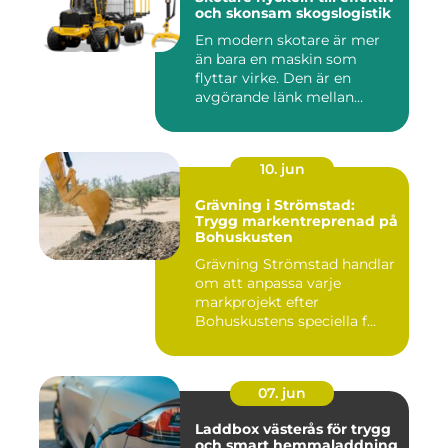
och skonsam skogslogistik
En modern skotare är mer
än bara en maskin som
flyttar virke. Den är en
avgörande länk mellan
avverk...
10. jun
Grävning i Strömstad:
Trygg markentreprenad på
Bohuskusten
Grävning Strömstad handlar
om att anpassa varje
markprojekt efter
Bohuskustens speciella f...
07. jun
Laddbox västerås för trygg
och smart hemmaladdning