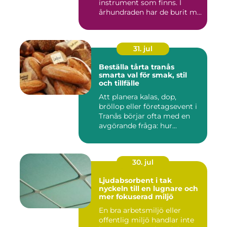
instrument som finns. I
århundraden har de burit m...
31. jul
Beställa tårta tranås
smarta val för smak, stil
och tillfälle
Att planera kalas, dop,
bröllop eller företagsevent i
Tranås börjar ofta med en
avgörande fråga: hur...
30. jul
Ljudabsorbent i tak
nyckeln till en lugnare och
mer fokuserad miljö
En bra arbetsmiljö eller
offentlig miljö handlar inte