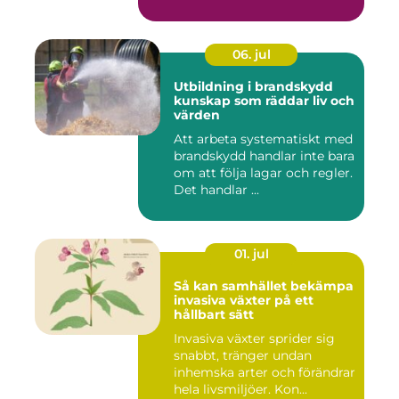
06. jul
Utbildning i brandskydd
kunskap som räddar liv och
värden
Att arbeta systematiskt med
brandskydd handlar inte bara
om att följa lagar och regler.
Det handlar ...
01. jul
Så kan samhället bekämpa
invasiva växter på ett
hållbart sätt
Invasiva växter sprider sig
snabbt, tränger undan
inhemska arter och förändrar
hela livsmiljöer. Kon...