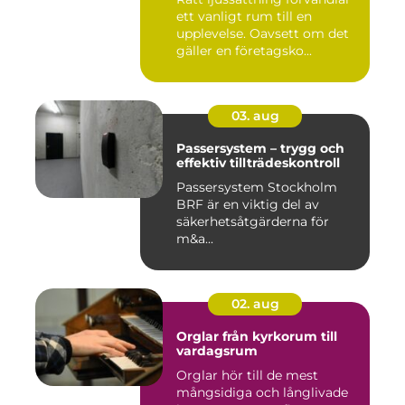
ett vanligt rum till en
upplevelse. Oavsett om det
gäller en företagsko...
03. aug
Passersystem – trygg och
effektiv tillträdeskontroll
Passersystem Stockholm
BRF är en viktig del av
säkerhetsåtgärderna för
m&a...
02. aug
Orglar från kyrkorum till
vardagsrum
Orglar hör till de mest
mångsidiga och långlivade