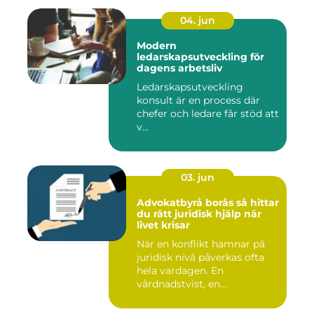
04. jun
Modern
ledarskapsutveckling för
dagens arbetsliv
Ledarskapsutveckling
konsult är en process där
chefer och ledare får stöd att
v...
03. jun
Advokatbyrå borås så hittar
du rätt juridisk hjälp när
livet krisar
När en konflikt hamnar på
juridisk nivå påverkas ofta
hela vardagen. En
vårdnadstvist, en
brottsmiss...