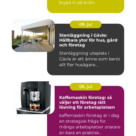
krypa in på knän...
09. jul
Stenläggning i Gävle:
Hållbara ytor för hus, gård
och företag
Stenläggning uteplats i
Gävle är ett ämne som berör
allt fler husägare...
06. jul
Kaffemaskin företag: så
väljer ett företag rätt
lösning för arbetsplatsen
kaffemaskin företag är i dag
en strategisk fråga för
många arbetsplatser snarare
än bara en praktisk...