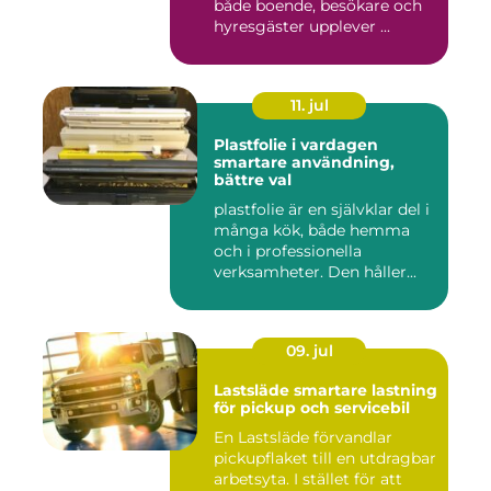
både boende, besökare och
hyresgäster upplever ...
11. jul
Plastfolie i vardagen
smartare användning,
bättre val
plastfolie är en självklar del i
många kök, både hemma
och i professionella
verksamheter. Den håller...
09. jul
Lastsläde smartare lastning
för pickup och servicebil
En Lastsläde förvandlar
pickupflaket till en utdragbar
arbetsyta. I stället för att