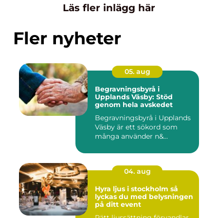
Läs fler inlägg här
Fler nyheter
05. aug
Begravningsbyrå i
Upplands Väsby: Stöd
genom hela avskedet
Begravningsbyrå i Upplands
Väsby är ett sökord som
många använder n&...
04. aug
Hyra ljus i stockholm så
lyckas du med belysningen
på ditt event
Rätt ljussättning förvandlar