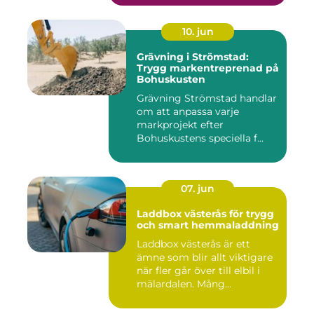
10. jun
Grävning i Strömstad:
Trygg markentreprenad på
Bohuskusten
Grävning Strömstad handlar
om att anpassa varje
markprojekt efter
Bohuskustens speciella f...
07. jun
Laddbox västerås för trygg
och smart hemmaladdning
Laddbox västerås är ett
ämne som blir allt viktigare
när fler går över till elbil i
mälardalen. Mång...