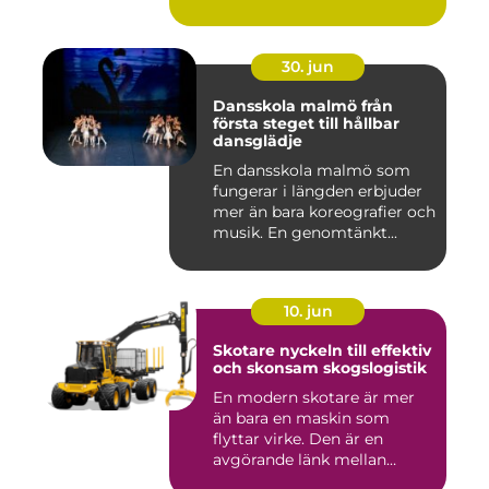
30. jun
Dansskola malmö från
första steget till hållbar
dansglädje
En dansskola malmö som
fungerar i längden erbjuder
mer än bara koreografier och
musik. En genomtänkt...
10. jun
Skotare nyckeln till effektiv
och skonsam skogslogistik
En modern skotare är mer
än bara en maskin som
flyttar virke. Den är en
avgörande länk mellan
avverk...