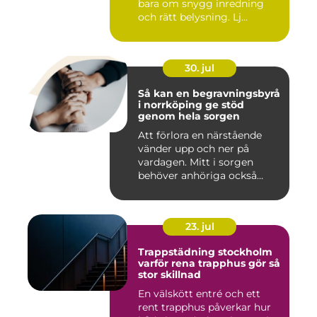
bara om snygg inredning
och rätt belysning. Lj...
30. jul
Så kan en begravningsbyrå
i norrköping ge stöd
genom hela sorgen
Att förlora en närstående
vänder upp och ner på
vardagen. Mitt i sorgen
behöver anhöriga också
fatta...
23. jul
Trappstädning stockholm
varför rena trapphus gör så
stor skillnad
En välskött entré och ett
rent trapphus påverkar hur