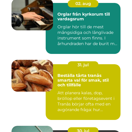
02. aug
Orglar från kyrkorum till
vardagsrum
Orglar hör till de mest
mångsidiga och långlivade
instrument som finns. I
århundraden har de burit m...
31. jul
Beställa tårta tranås
smarta val för smak, stil
och tillfälle
Att planera kalas, dop,
bröllop eller företagsevent i
Tranås börjar ofta med en
avgörande fråga: hur...
30. jul