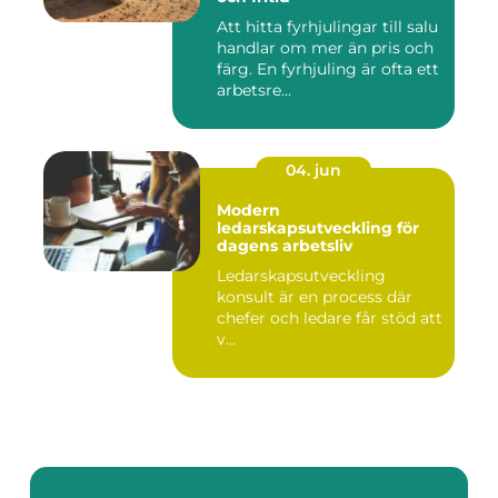
Att hitta fyrhjulingar till salu
handlar om mer än pris och
färg. En fyrhjuling är ofta ett
arbetsre...
04. jun
Modern
ledarskapsutveckling för
dagens arbetsliv
Ledarskapsutveckling
konsult är en process där
chefer och ledare får stöd att
v...