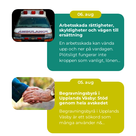
06. aug
Arbetsskada rättigheter,
skyldigheter och vägen till
ersättning
En arbetsskada kan vända
upp och ner på vardagen.
Plötsligt fungerar inte
kroppen som vanligt, lönen...
05. aug
Begravningsbyrå i
Upplands Väsby: Stöd
genom hela avskedet
Begravningsbyrå i Upplands
Väsby är ett sökord som
många använder n&...