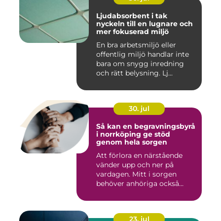
Ljudabsorbent i tak
nyckeln till en lugnare och
mer fokuserad miljö
En bra arbetsmiljö eller
offentlig miljö handlar inte
bara om snygg inredning
och rätt belysning. Lj...
30. jul
Så kan en begravningsbyrå
i norrköping ge stöd
genom hela sorgen
Att förlora en närstående
vänder upp och ner på
vardagen. Mitt i sorgen
behöver anhöriga också
fatta...
23. jul