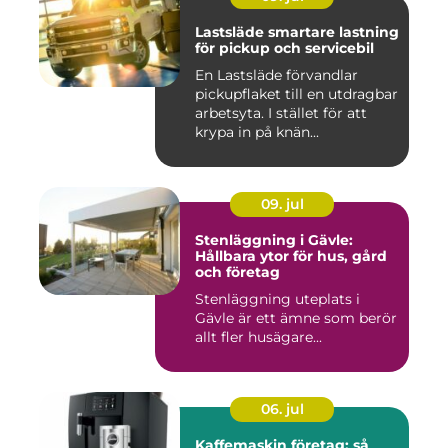
Lastsläde smartare lastning
för pickup och servicebil
En Lastsläde förvandlar
pickupflaket till en utdragbar
arbetsyta. I stället för att
krypa in på knän...
09. jul
Stenläggning i Gävle:
Hållbara ytor för hus, gård
och företag
Stenläggning uteplats i
Gävle är ett ämne som berör
allt fler husägare...
06. jul
Kaffemaskin företag: så