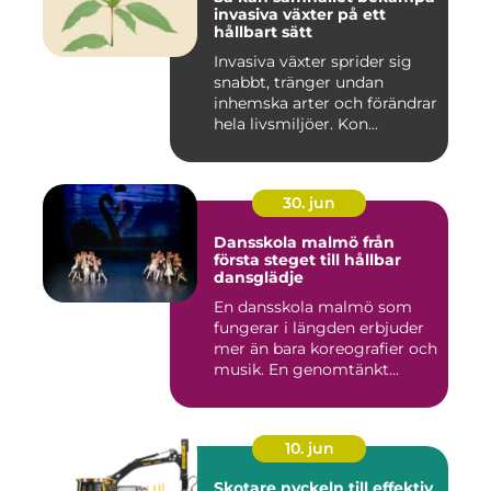
invasiva växter på ett
hållbart sätt
Invasiva växter sprider sig
snabbt, tränger undan
inhemska arter och förändrar
hela livsmiljöer. Kon...
30. jun
Dansskola malmö från
första steget till hållbar
dansglädje
En dansskola malmö som
fungerar i längden erbjuder
mer än bara koreografier och
musik. En genomtänkt...
10. jun
Skotare nyckeln till effektiv