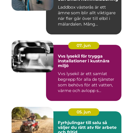
Laddbox västerås är ett
ämne som blir allt viktigare
när fler går över till elbil i
mälardalen. Mång...
07. jun
Vvs lysekil för trygga
installationer i kustnära
miljö
Vvs lysekil är ett samlat
begrepp för alla de tjänster
som behövs för att vatten,
värme och avlopp s...
05. jun
Fyrhjulingar till salu så
väljer du rätt atv för arbete
och fritid