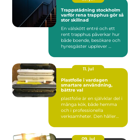
Trappstädning stockholm
varför rena trapphus gör så
stor skillnad
En välskött entré och ett
rent trapphus påverkar hur
både boende, besökare och
hyresgäster upplever ...
11. jul
Plastfolie i vardagen
smartare användning,
bättre val
plastfolie är en självklar del i
många kök, både hemma
och i professionella
verksamheter. Den håller...
09. jul