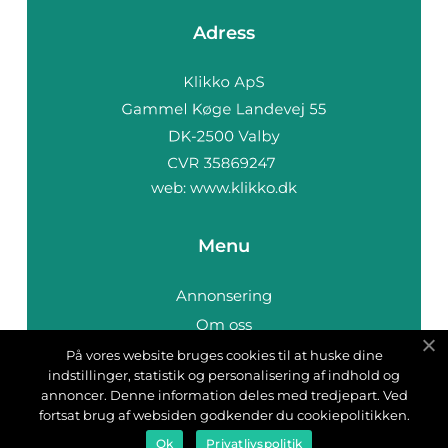
Adress
web:
www.klikko.dk
Menu
Annonsering
Om oss
Cookies
På vores website bruges cookies til at huske dine
indstillinger, statistik og personalisering af indhold og
Kontakta oss
annoncer. Denne information deles med tredjepart. Ved
Sitemap
fortsat brug af websiden godkender du cookiepolitikken.
Ok
Privatlivspolitik