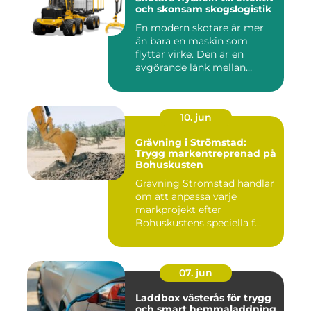
och skonsam skogslogistik
En modern skotare är mer
än bara en maskin som
flyttar virke. Den är en
avgörande länk mellan
avverk...
10. jun
Grävning i Strömstad:
Trygg markentreprenad på
Bohuskusten
Grävning Strömstad handlar
om att anpassa varje
markprojekt efter
Bohuskustens speciella f...
07. jun
Laddbox västerås för trygg
och smart hemmaladdning