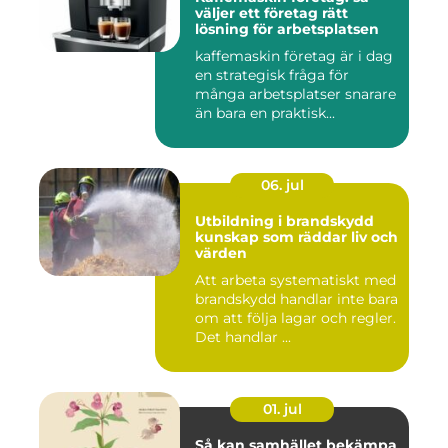
väljer ett företag rätt
lösning för arbetsplatsen
kaffemaskin företag är i dag
en strategisk fråga för
många arbetsplatser snarare
än bara en praktisk...
06. jul
Utbildning i brandskydd
kunskap som räddar liv och
värden
Att arbeta systematiskt med
brandskydd handlar inte bara
om att följa lagar och regler.
Det handlar ...
01. jul
Så kan samhället bekämpa