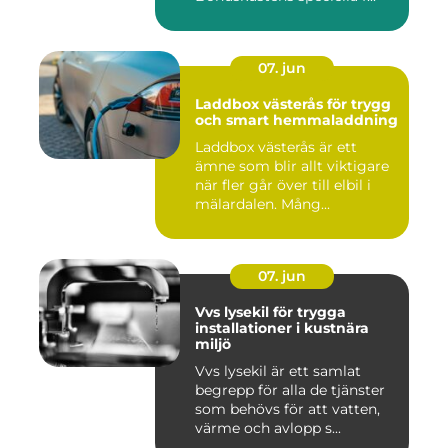
07. jun
Laddbox västerås för trygg
och smart hemmaladdning
Laddbox västerås är ett
ämne som blir allt viktigare
när fler går över till elbil i
mälardalen. Mång...
07. jun
Vvs lysekil för trygga
installationer i kustnära
miljö
Vvs lysekil är ett samlat
begrepp för alla de tjänster
som behövs för att vatten,
värme och avlopp s...