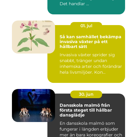
Det handlar ...
01. jul
Så kan samhället bekämpa
invasiva växter på ett
hållbart sätt
Invasiva växter sprider sig
snabbt, tränger undan
inhemska arter och förändrar
hela livsmiljöer. Kon...
30. jun
Dansskola malmö från
första steget till hållbar
dansglädje
En dansskola malmö som
fungerar i längden erbjuder
mer än bara koreografier och