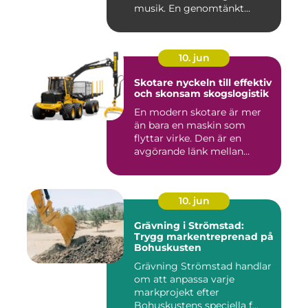
musik. En genomtänkt...
10. jun
Skotare nyckeln till effektiv
och skonsam skogslogistik
En modern skotare är mer
än bara en maskin som
flyttar virke. Den är en
avgörande länk mellan
avverk...
10. jun
Grävning i Strömstad:
Trygg markentreprenad på
Bohuskusten
Grävning Strömstad handlar
om att anpassa varje
markprojekt efter
Bohuskustens speciella f...