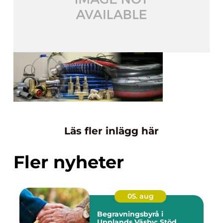
Läs fler inlägg här
Fler nyheter
05. aug
Begravningsbyrå i
Upplands Väsby: Stöd