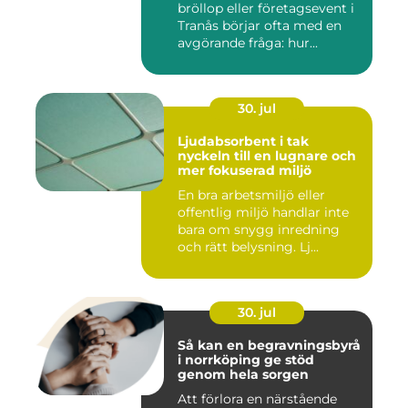
bröllop eller företagsevent i
Tranås börjar ofta med en
avgörande fråga: hur...
30. jul
Ljudabsorbent i tak
nyckeln till en lugnare och
mer fokuserad miljö
En bra arbetsmiljö eller
offentlig miljö handlar inte
bara om snygg inredning
och rätt belysning. Lj...
30. jul
Så kan en begravningsbyrå
i norrköping ge stöd
genom hela sorgen
Att förlora en närstående