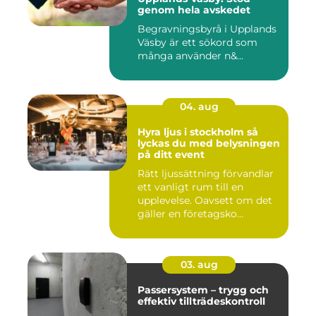
genom hela avskedet
Begravningsbyrå i Upplands
Väsby är ett sökord som
många använder n&...
04. aug
Hyra ljus i stockholm så
lyckas du med belysningen
på ditt event
Rätt ljussättning förvandlar
ett vanligt rum till en
upplevelse. Oavsett om det
gäller en företagsko...
03. aug
Passersystem – trygg och
effektiv tillträdeskontroll