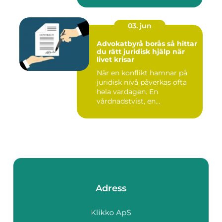
03. jun
Advokatbyrå borås så hittar
du rätt juridisk hjälp när
livet krisar
När en konflikt hamnar på
juridisk nivå påverkas ofta
hela vardagen. En
vårdnadstvist, en
brottsmiss...
Adress