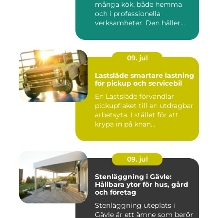
många kök, både hemma
och i professionella
verksamheter. Den håller...
09. jul
Lastsläde smartare lastning
för pickup och servicebil
En Lastsläde förvandlar
pickupflaket till en utdragbar
arbetsyta. I stället för att
krypa in på knän...
09. jul
Stenläggning i Gävle:
Hållbara ytor för hus, gård
och företag
Stenläggning uteplats i
Gävle är ett ämne som berör