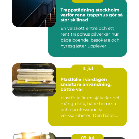
Trappstädning stockholm
varför rena trapphus gör så
stor skillnad
En välskött entré och ett
rent trapphus påverkar hur
både boende, besökare och
hyresgäster upplever ...
11. jul
Plastfolie i vardagen
smartare användning,
bättre val
plastfolie är en självklar del i
många kök, både hemma
och i professionella
verksamheter. Den håller...
09. jul