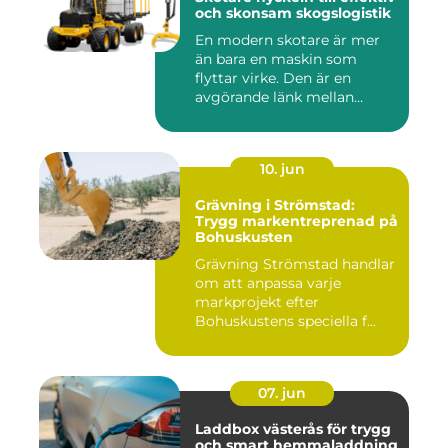
och skonsam skogslogistik
En modern skotare är mer
än bara en maskin som
flyttar virke. Den är en
avgörande länk mellan
avverk...
10. jun
Grävning i Strömstad:
Trygg markentreprenad på
Bohuskusten
Grävning Strömstad handlar
om att anpassa varje
markprojekt efter
Bohuskustens speciella f...
07. jun
Laddbox västerås för trygg
och smart hemmaladdning