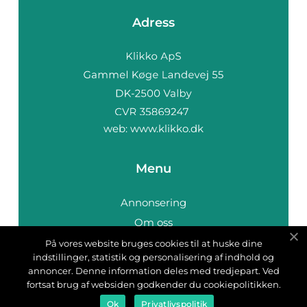
Adress
web:
www.klikko.dk
Menu
Annonsering
Om oss
Cookies
På vores website bruges cookies til at huske dine
indstillinger, statistik og personalisering af indhold og
Kontakta oss
annoncer. Denne information deles med tredjepart. Ved
Sitemap
fortsat brug af websiden godkender du cookiepolitikken.
Ok
Privatlivspolitik