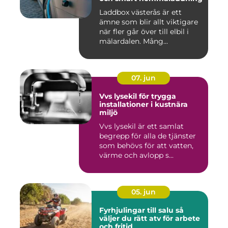
Laddbox västerås är ett
ämne som blir allt viktigare
när fler går över till elbil i
mälardalen. Mång...
07. jun
Vvs lysekil för trygga
installationer i kustnära
miljö
Vvs lysekil är ett samlat
begrepp för alla de tjänster
som behövs för att vatten,
värme och avlopp s...
05. jun
Fyrhjulingar till salu så
väljer du rätt atv för arbete
och fritid