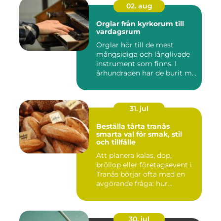
02. aug
Orglar från kyrkorum till
vardagsrum
Orglar hör till de mest
mångsidiga och långlivade
instrument som finns. I
århundraden har de burit m...
31. jul
Beställa tårta tranås
smarta val för smak, stil
och tillfälle
Att planera kalas, dop,
bröllop eller företagsevent i
Tranås börjar ofta med en
avgörande fråga: hur...
30. jul