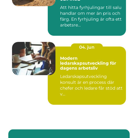
Att hitta fyrhjulingar till salu
handlar om mer än pris och
färg. En fyrhjuling är ofta ett
arbetsre...
04. jun
Modern
ledarskapsutveckling för
dagens arbetsliv
Ledarskapsutveckling
konsult är en process där
chefer och ledare får stöd att
v...