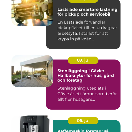
Lastsläde smartare lastning
för pickup och servicebil
En Lastsläde förvandlar
pickupflaket till en utdragbar
arbetsyta. I stället för att
krypa in på knän...
09. jul
Stenläggning i Gävle:
Hållbara ytor för hus, gård
och företag
Stenläggning uteplats i
Gävle är ett ämne som berör
allt fler husägare...
06. jul
Kaffemaskin företag: så