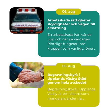
06. aug
Arbetsskada rättigheter,
skyldigheter och vägen till
ersättning
En arbetsskada kan vända
upp och ner på vardagen.
Plötsligt fungerar inte
kroppen som vanligt, lönen...
05. aug
Begravningsbyrå i
Upplands Väsby: Stöd
genom hela avskedet
Begravningsbyrå i Upplands
Väsby är ett sökord som
många använder n&...