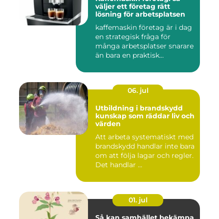
väljer ett företag rätt
lösning för arbetsplatsen
kaffemaskin företag är i dag
en strategisk fråga för
många arbetsplatser snarare
än bara en praktisk...
06. jul
Utbildning i brandskydd
kunskap som räddar liv och
värden
Att arbeta systematiskt med
brandskydd handlar inte bara
om att följa lagar och regler.
Det handlar ...
01. jul
Så kan samhället bekämpa