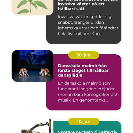
invasiva växter på ett
hållbart sätt
Invasiva växter sprider sig
snabbt, tränger undan
inhemska arter och förändrar
hela livsmiljöer. Kon...
30. jun
Dansskola malmö från
första steget till hållbar
dansglädje
En dansskola malmö som
fungerar i längden erbjuder
mer än bara koreografier och
musik. En genomtänkt...
10. jun
Skotare nyckeln till effektiv