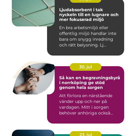
Ljudabsorbent i tak
nyckeln till en lugnare och
mer fokuserad miljö
En bra arbetsmiljö eller
offentlig miljö handlar inte
bara om snygg inredning
och rätt belysning. Lj...
30. jul
Så kan en begravningsbyrå
i norrköping ge stöd
genom hela sorgen
Att förlora en närstående
vänder upp och ner på
vardagen. Mitt i sorgen
behöver anhöriga också
fatta...
23. jul