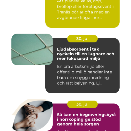
Att planera kalas, dop,
bröllop eller företagsevent i
Tranås börjar ofta med en
avgörande fråga: hur...
30. jul
Ljudabsorbent i tak
nyckeln till en lugnare och
mer fokuserad miljö
En bra arbetsmiljö eller
offentlig miljö handlar inte
bara om snygg inredning
och rätt belysning. Lj...
30. jul
Så kan en begravningsbyrå
i norrköping ge stöd
genom hela sorgen