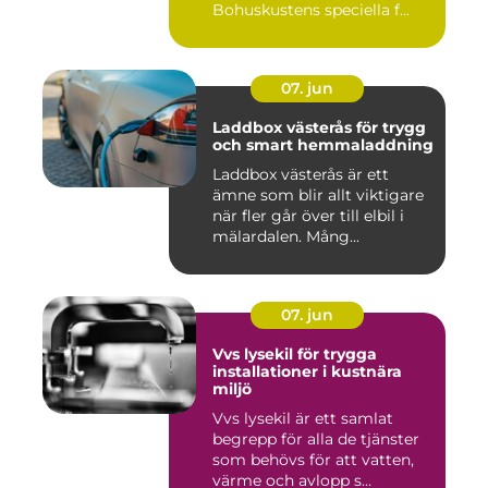
Bohuskustens speciella f...
07. jun
Laddbox västerås för trygg
och smart hemmaladdning
Laddbox västerås är ett
ämne som blir allt viktigare
när fler går över till elbil i
mälardalen. Mång...
07. jun
Vvs lysekil för trygga
installationer i kustnära
miljö
Vvs lysekil är ett samlat
begrepp för alla de tjänster
som behövs för att vatten,
värme och avlopp s...