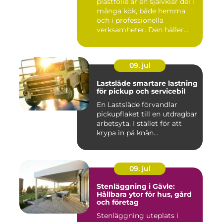
plastfolie är en självklar del i
många kök, både hemma
och i professionella
verksamheter. Den håller...
09. jul
Lastsläde smartare lastning
för pickup och servicebil
En Lastsläde förvandlar
pickupflaket till en utdragbar
arbetsyta. I stället för att
krypa in på knän...
09. jul
Stenläggning i Gävle:
Hållbara ytor för hus, gård
och företag
Stenläggning uteplats i