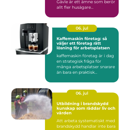
Gävle är ett ämne som berör
allt fler husägare...
06. jul
Kaffemaskin företag: så
väljer ett företag rätt
lösning för arbetsplatsen
kaffemaskin företag är i dag
en strategisk fråga för
många arbetsplatser snarare
än bara en praktisk...
06. jul
Utbildning i brandskydd
kunskap som räddar liv och
värden
Att arbeta systematiskt med
brandskydd handlar inte bara