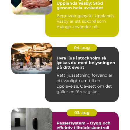
Upplands Väsby: Stöd
genom hela avskedet
Begravningsbyrå i Upplands
Väsby är ett sökord som
många använder n&...
04. aug
Hyra ljus i stockholm så
lyckas du med belysningen
på ditt event
Rätt ljussättning förvandlar
ett vanligt rum till en
upplevelse. Oavsett om det
gäller en företagsko...
03. aug
Passersystem – trygg och
effektiv tillträdeskontroll