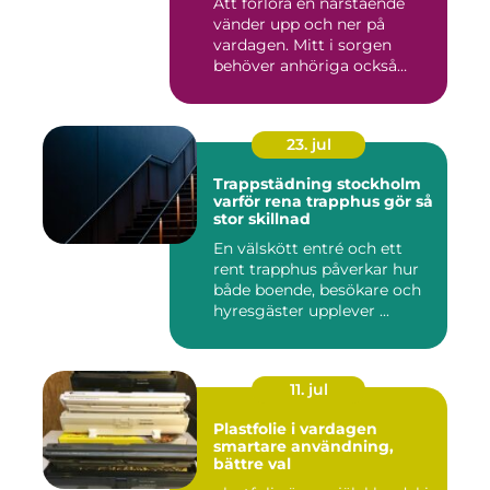
Att förlora en närstående
vänder upp och ner på
vardagen. Mitt i sorgen
behöver anhöriga också
fatta...
23. jul
Trappstädning stockholm
varför rena trapphus gör så
stor skillnad
En välskött entré och ett
rent trapphus påverkar hur
både boende, besökare och
hyresgäster upplever ...
11. jul
Plastfolie i vardagen
smartare användning,
bättre val