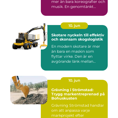
mer än bara koreografier och
musik. En genomtänkt...
10. jun
Skotare nyckeln till effektiv
och skonsam skogslogistik
En modern skotare är mer
än bara en maskin som
flyttar virke. Den är en
avgörande länk mellan
avverk...
10. jun
Grävning i Strömstad:
Trygg markentreprenad på
Bohuskusten
Grävning Strömstad handlar
om att anpassa varje
markprojekt efter