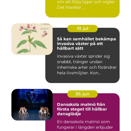
om att följa lagar och regler.
Det handlar ...
01. jul
Så kan samhället bekämpa
invasiva växter på ett
hållbart sätt
Invasiva växter sprider sig
snabbt, tränger undan
inhemska arter och förändrar
hela livsmiljöer. Kon...
30. jun
Dansskola malmö från
första steget till hållbar
dansglädje
En dansskola malmö som
fungerar i längden erbjuder